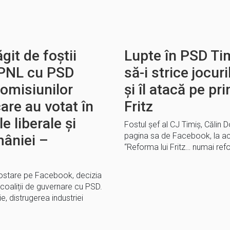
it de foștii
Lupte în PSD Ti
a PNL cu PSD
să-i strice jocu
romisiunilor
și îl atacă pe p
are au votat în
Fritz
e liberale și
Fostul șef al CJ Timiș, Călin D
pagina sa de Facebook, la act
âniei –
“Reforma lui Fritz… numai refo
postare pe Facebook, decizia
oaliții de guvernare cu PSD.
, distrugerea industriei