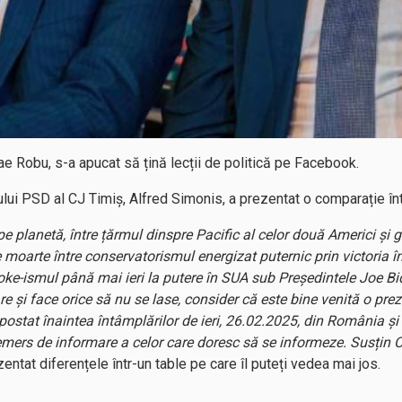
ae Robu, s-a apucat să țină lecții de politică pe Facebook.
fului PSD al CJ Timiș, Alfred Simonis, a prezentat o comparație 
planetă, între țărmul dinspre Pacific al celor două Americi și gu
 moarte între conservatorismul energizat puternic prin victoria în
oke-ismul până mai ieri la putere în SUA sub Președintele Joe 
e și face orice să nu se lase, consider că este bine venită o pre
i postat înaintea întâmplărilor de ieri, 26.02.2025, din România și 
demers de informare a celor care doresc să se informeze. Susțin 
ntat diferențele într-un table pe care îl puteți vedea mai jos.