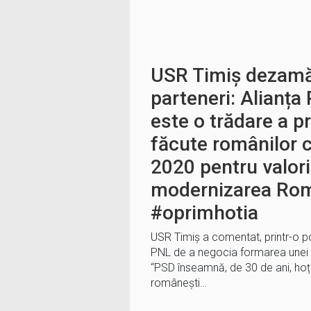
USR Timiș dezamăg
parteneri: Alianț
este o trădare a p
făcute românilor c
2020 pentru valoril
modernizarea Rom
#oprimhotia
USR Timiș a comentat, printr-o 
PNL de a negocia formarea unei c
“PSD înseamnă, de 30 de ani, hoție
românești…