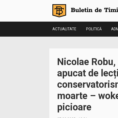
ACTUALITATE
POLITICĂ
ADM
Nicolae Robu, 
apucat de lecț
conservatorism
moarte – woke
picioare