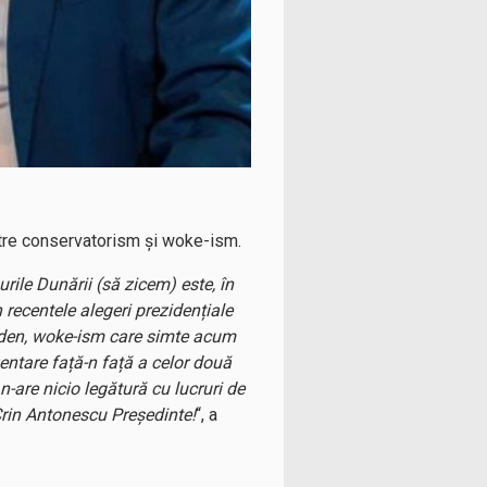
între conservatorism și woke-ism.
rile Dunării (să zicem) este, în
 recentele alegeri prezidențiale
Biden, woke-ism care simte acum
zentare față-n față a celor două
n-are nicio legătură cu lucruri de
Crin Antonescu Președinte!
“, a