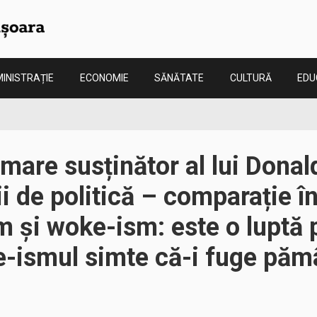
INISTRAȚIE
ECONOMIE
SĂNĂTATE
CULTURĂ
EDU
mare susținător al lui Donal
ii de politică – comparație în
 și woke-ism: este o luptă p
-ismul simte că-i fuge păm