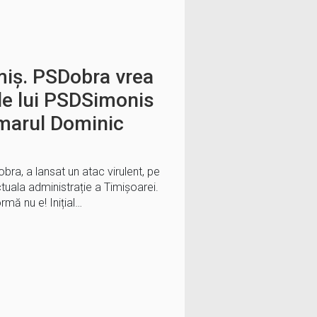
miș. PSDobra vrea
rile lui PSDSimonis
rimarul Dominic
obra, a lansat un atac virulent, pe
uala administrație a Timișoarei.
rmă nu e! Inițial…