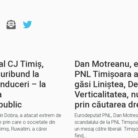
al CJ Timiș,
Dan Motreanu, 
furibund la
PNL Timișoara ar
nduceri – la
găsi Liniștea, D
a
Verticalitatea, n
public
prin căutarea dr
lin Dobra, a atacat extrem de
Eurodeputat PNL, Dan Motreanu,
e prin care o societate din
scandalului de la PNL Timișo
imiș, Ruwatim, a cărei
un mesaj către liberali. Timiș
fiind,…