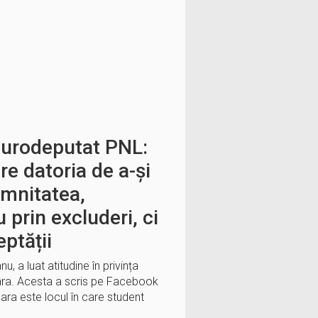
eurodeputat PNL:
e datoria de a-și
emnitatea,
u prin excluderi, ci
eptății
 a luat atitudine în privința
ara. Acesta a scris pe Facebook
oara este locul în care student