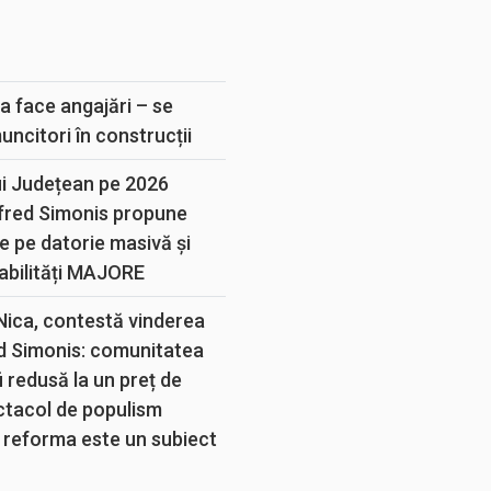
E
a face angajări – se
muncitori în construcții
ui Județean pe 2026
lfred Simonis propune
e pe datorie masivă și
abilități MAJORE
 Nica, contestă vinderea
d Simonis: comunitatea
 redusă la un preț de
ectacol de populism
 reforma este un subiect