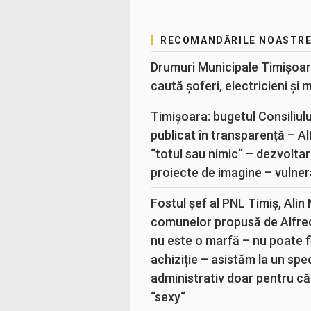
RECOMANDĂRILE NOASTR
Drumuri Municipale Timișoar
caută șoferi, electricieni și 
Timișoara: bugetul Consiliul
publicat în transparență – A
“totul sau nimic“ – dezvoltar
proiecte de imagine – vulner
Fostul șef al PNL Timiș, Alin
comunelor propusă de Alfre
nu este o marfă – nu poate fi
achiziție – asistăm la un sp
administrativ doar pentru că
“sexy“