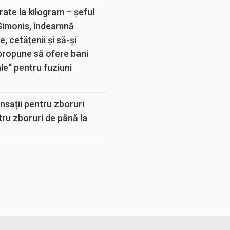
rate la kilogram – șeful
 Simonis, îndeamnă
, cetățenii și să-și
propune să ofere bani
e“ pentru fuziuni
sații pentru zboruri
tru zboruri de până la