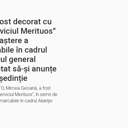
ost decorat cu
viciul Merituos“
aștere a
bile în cadrul
rul general
tat să-și anunțe
ședinție
TO, Mircea Geoană, a fost
rviciul Merituos”, în semn de
marcabile în cadrul Alianţei