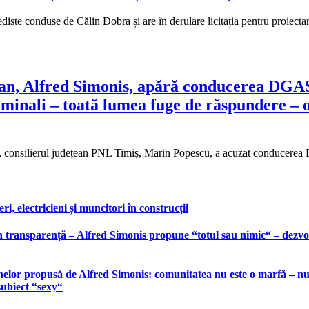
iste conduse de Călin Dobra și are în derulare licitația pentru proiectarea
ean, Alfred Simonis, apără conducerea DGAS
riminali – toată lumea fuge de răspundere – o
tfel, consilierul județean PNL Timiș, Marin Popescu, a acuzat conduce
, electricieni și muncitori în construcții
 transparență – Alfred Simonis propune “totul sau nimic“ – dezvolt
elor propusă de Alfred Simonis: comunitatea nu este o marfă – nu po
subiect “sexy“