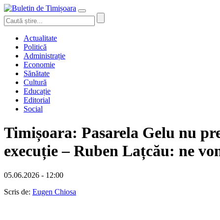
Actualitate
Politică
Administrație
Economie
Sănătate
Cultură
Educație
Editorial
Social
Timișoara: Pasarela Gelu nu prez
execuție – Ruben Lațcău: ne vom 
05.06.2026 - 12:00
Scris de:
Eugen Chiosa