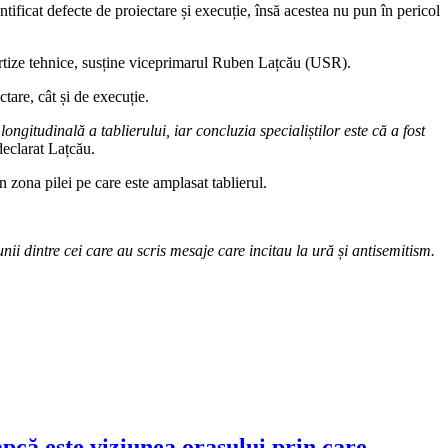
ficat defecte de proiectare și execuție, însă acestea nu pun în pericol
pertize tehnice, susține viceprimarul Ruben Lațcău (USR).
ctare, cât și de execuție.
ongitudinală a tablierului, iar concluzia specialiștilor este că a fost
declarat Lațcău.
în zona pilei pe care este amplasat tablierul.
i dintre cei care au scris mesaje care incitau la ură și antisemitism.
pcă este viziunea orașului prin care