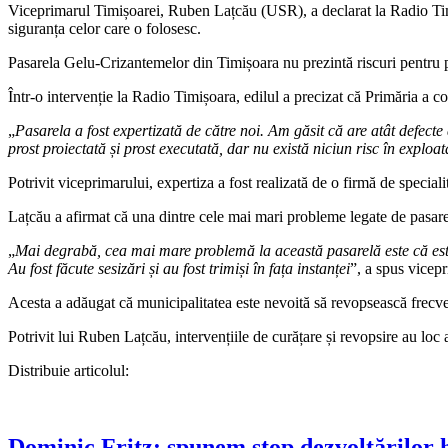
Viceprimarul Timișoarei, Ruben Lațcău (USR), a declarat la Radio Timiș
siguranța celor care o folosesc.
Pasarela Gelu-Crizantemelor din Timișoara nu prezintă riscuri pentru p
Într-o intervenție la Radio Timișoara, edilul a precizat că Primăria a co
„
Pasarela a fost expertizată de către noi. Am găsit că are atât defecte a
prost proiectată și prost executată, dar nu există niciun risc în exploa
Potrivit viceprimarului, expertiza a fost realizată de o firmă de speciali
Lațcău a afirmat că una dintre cele mai mari probleme legate de pasarel
„
Mai degrabă, cea mai mare problemă la această pasarelă este că este v
Au fost făcute sesizări și au fost trimiși în fața instanței
”, a spus vicep
Acesta a adăugat că municipalitatea este nevoită să revopsească frecvent
Potrivit lui Ruben Lațcău, intervențiile de curățare și revopsire au loc
Distribuie articolul:
Dominic Fritz: spunem stop dezvoltărilor h