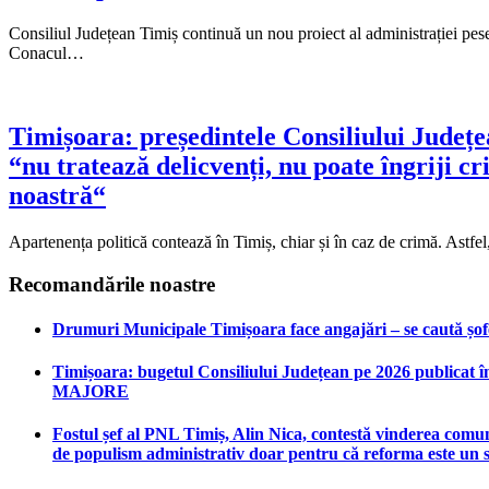
Consiliul Județean Timiș continuă un nou proiect al administrației pesed
Conacul…
Timișoara: președintele Consiliului Județ
“nu tratează delicvenți, nu poate îngriji c
noastră“
Apartenența politică contează în Timiș, chiar și în caz de crimă. As
Recomandările noastre
Drumuri Municipale Timișoara face angajări – se caută șoferi
Timișoara: bugetul Consiliului Județean pe 2026 publicat în
MAJORE
Fostul șef al PNL Timiș, Alin Nica, contestă vinderea comun
de populism administrativ doar pentru că reforma este un 