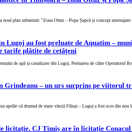
ivire la noul plan urbanistic ”Zona Oituz – Popa Șapcă și concept amenaj
in Lugoj au fost preluate de Aquatim – muni
tarife plătite de cetățeni
emului de apă și canalizare din Lugoj. Preluarea de către Operatorul 
 Grindeanu – un urs surprins pe viitorul tr
 aprilie că drumul de mare viteză Filiași – Lugoj a fost scos din nou la 
e licitație. CJ Timiș are în licitație Conacu