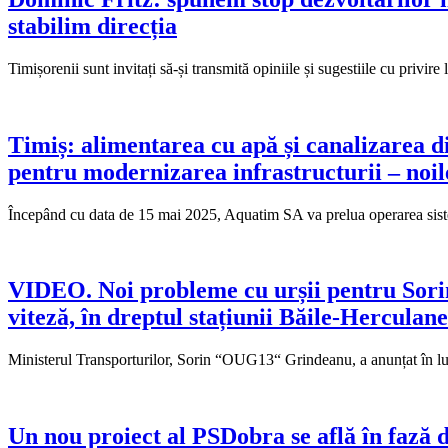
stabilim direcția
Timișorenii sunt invitați să-și transmită opiniile și sugestiile cu pr
Timiș: alimentarea cu apă și canalizarea d
pentru modernizarea infrastructurii – noile 
Începând cu data de 15 mai 2025, Aquatim SA va prelua operarea sist
VIDEO. Noi probleme cu urșii pentru Sorin
viteză, în dreptul stațiunii Băile-Herculane
Ministerul Transporturilor, Sorin “OUG13“ Grindeanu, a anunțat în luna
Un nou proiect al PSDobra se află în fază d