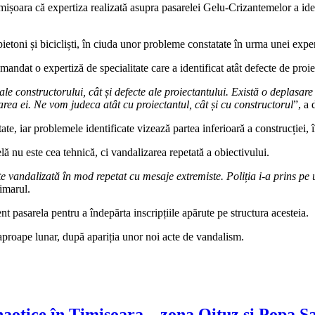
oara că expertiza realizată asupra pasarelei Gelu-Crizantemelor a identi
ietoni și bicicliști, în ciuda unor probleme constatate în urma unei ex
mandat o expertiză de specialitate care a identificat atât defecte de proie
le constructorului, cât și defecte ale proiectantului. Există o deplasare l
tarea ei. Ne vom judeca atât cu proiectantul, cât și cu constructorul
”, a 
tate, iar problemele identificate vizează partea inferioară a construcției, 
ă nu este cea tehnică, ci vandalizarea repetată a obiectivului.
andalizată în mod repetat cu mesaje extremiste. Poliția i-a prins pe uni
rimarul.
 pasarela pentru a îndepărta inscripțiile apărute pe structura acesteia.
 aproape lunar, după apariția unor noi acte de vandalism.
aotice în Timișoara – zona Oituz și Popa Șa