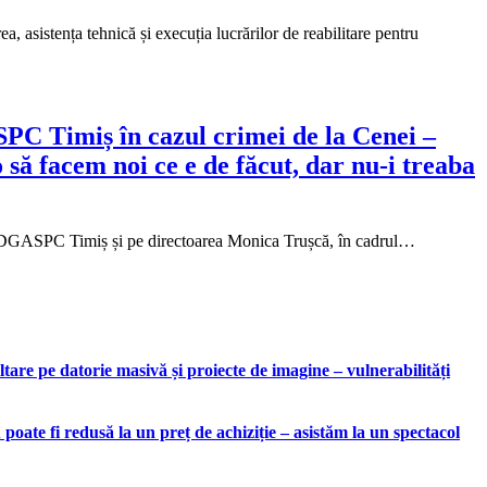
, asistența tehnică și execuția lucrărilor de reabilitare pentru
PC Timiș în cazul crimei de la Cenei –
 să facem noi ce e de făcut, dar nu-i treaba
rea DGASPC Timiș și pe directoarea Monica Trușcă, în cadrul…
are pe datorie masivă și proiecte de imagine – vulnerabilități
ate fi redusă la un preț de achiziție – asistăm la un spectacol