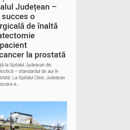
talul Județean –
u succes o
rgicală de înaltă
tatectomie
 pacient
cancer la prostată
ă la Spitalul Județean din
botică – standardul de aur în
tată. La Spitalul Clinic Județean
mișoara a…