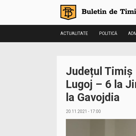
ACTUALITATE
POLITICĂ
ADM
Județul Timiș 
Lugoj – 6 la J
la Gavojdia
20.11.2021 - 17:00