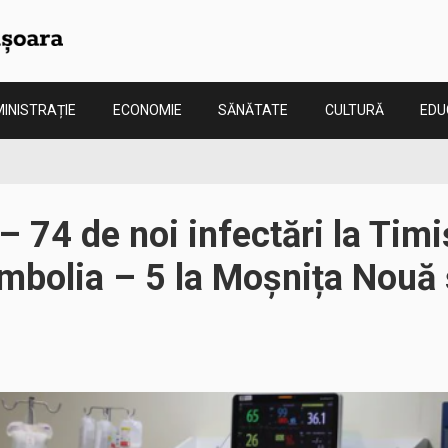
INISTRAȚIE
ECONOMIE
SĂNĂTATE
CULTURĂ
EDU
– 74 de noi infectări la Timi
imbolia – 5 la Moșnița Nouă 