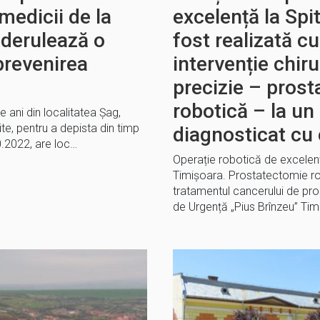
medicii de la
excelență la Spi
 derulează o
fost realizată c
prevenirea
intervenție chiru
precizie – pros
robotică – la un
e ani din localitatea Șag,
e, pentru a depista din timp
diagnosticat cu 
0.2022, are loc…
Operație robotică de excelenț
Timișoara. Prostatectomie ro
tratamentul cancerului de pros
de Urgență „Pius Brînzeu” Ti