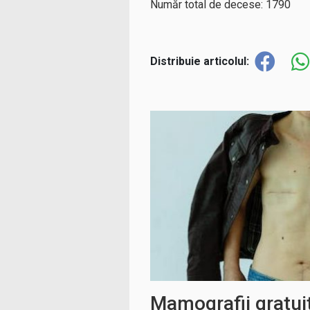
Număr total de decese: 1790
Distribuie articolul:
Mamografii gratui