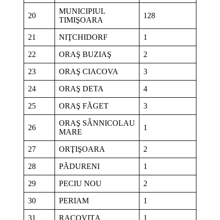
MUNICIPIUL
20
128
TIMIŞOARA
21
NIŢCHIDORF
1
22
ORAŞ BUZIAŞ
2
23
ORAŞ CIACOVA
3
24
ORAŞ DETA
4
25
ORAŞ FĂGET
3
ORAŞ SÂNNICOLAU
26
1
MARE
27
ORŢIŞOARA
2
28
PĂDURENI
1
29
PECIU NOU
2
30
PERIAM
1
31
RACOVIŢA
1