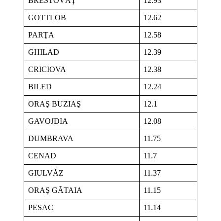
BRESTOVĂŢ
12.93
GOTTLOB
12.62
PARŢA
12.58
GHILAD
12.39
CRICIOVA
12.38
BILED
12.24
ORAŞ BUZIAŞ
12.1
GAVOJDIA
12.08
DUMBRAVA
11.75
CENAD
11.7
GIULVĂZ
11.37
ORAŞ GĂTAIA
11.15
PESAC
11.14