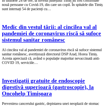
În ultimele 24 de ore, la nivelul județului Timiș au fost confirmate
nouă persoane cu Covid-19, din care un copil. În spitalele din Timiș
sunt internați 54 de pacienți cu…
Medic din vestul tării: al cincilea val al
pandemiei de coronavirus riscă să sufoce
sistemul sanitar românesc
Al cincilea val al pandemiei de coronavirus riscă să sufoce sistemul
sanitar românesc, avertizează directorul DSP Arad, Horea Timiș.
Acesta apreciază că, având o populație majoritar nevaccinată anti-
COVID 19, serviciile…
Investigații gratuite de endoscopie
digestivă superioară (gastroscopie), la
Oncohelp Timișoara
Prevenirea cancerului gastric, depistarea unei neoplazii de stomac