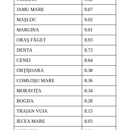
JAMU MARE
9.07
MAŞLOC
9.02
MARGINA
9.01
ORAŞ FĂGET
8.93
DENTA
8.73
CENEI
8.64
ORŢIŞOARA
8.38
COMLOŞU MARE
8.36
MORAVIŢA
8.34
BOGDA
8.28
TRAIAN VUIA
8.15
IECEA MARE
8.03