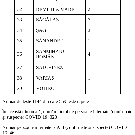
32
REMETEA MARE
2
33
SĂCĂLAZ
7
34
ŞAG
3
35
SÂNANDREI
1
SÂNMIHAIU
36
4
ROMÂN
37
SATCHINEZ
1
38
VARIAŞ
1
39
VOITEG
1
Număr de teste 1144 din care 559 teste rapide
În această dimineață, numărul total de persoane internate (confirmate
și suspecte) COVID-19: 328
Număr persoane internate la ATI (confirmate și suspecte) COVID-
19: 46