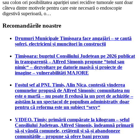
sau colon ori posibilitatea apariției unei recidive tumorale sunt doar
câteva dintre motivele pentru care este necesară o endoscopie
digestivă superioară, o…
Recomandările noastre
Drumuri Municipale Timișoara face angajări – se caută
șoferi, electricieni și muncitori în construcții
Timișoara: bugetul Consiliului Județean pe 2026 publicat
în transparență – Alfred Simonis propune “totul sau
nimic“ – dezvoltare pe datorie masivă și proiecte de
imagine – vulnerabilități MAJORE
Fostul șef al PNL Timiș, Alin Nica, contestă vinderea
comunelor propusă de Alfred Simonis: comunitatea nu
este o marfă – nu poate fi redusă la un preț de achiziție –
asistăm la un spectacol de populism administrativ doar
pentru că reforma este un subiect “sexy“
VIDEO. Timiș: primării cumpărate la kilogram – șeful
Consiliului Județean, Alfred Simonis, îndeamnă primarii
să-și vândă comunele, cetățenii și să-și abandoneze
comunitățile – propune să ofere bani precum