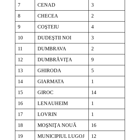
7
CENAD
3
8
CHECEA
2
9
COŞTEIU
4
10
DUDEŞTII NOI
3
11
DUMBRAVA
2
12
DUMBRĂVIŢA
9
13
GHIRODA
5
14
GIARMATA
1
15
GIROC
14
16
LENAUHEIM
1
17
LOVRIN
1
18
MOŞNIŢA NOUĂ
16
19
MUNICIPIUL LUGOJ
12