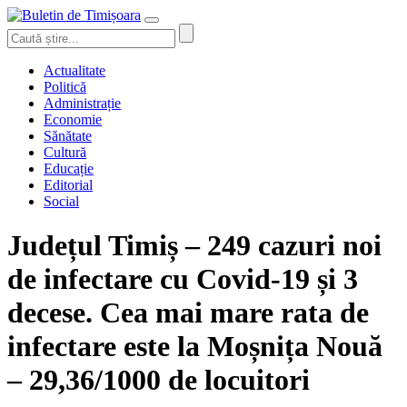
Actualitate
Politică
Administrație
Economie
Sănătate
Cultură
Educație
Editorial
Social
Județul Timiș – 249 cazuri noi
de infectare cu Covid-19 și 3
decese. Cea mai mare rata de
infectare este la Moșnița Nouă
– 29,36/1000 de locuitori