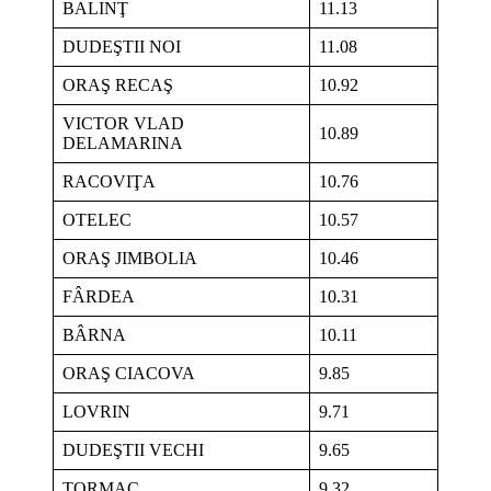
BALINŢ
11.13
DUDEŞTII NOI
11.08
ORAŞ RECAŞ
10.92
VICTOR VLAD
10.89
DELAMARINA
RACOVIŢA
10.76
OTELEC
10.57
ORAŞ JIMBOLIA
10.46
FÂRDEA
10.31
BÂRNA
10.11
ORAŞ CIACOVA
9.85
LOVRIN
9.71
DUDEŞTII VECHI
9.65
TORMAC
9.32