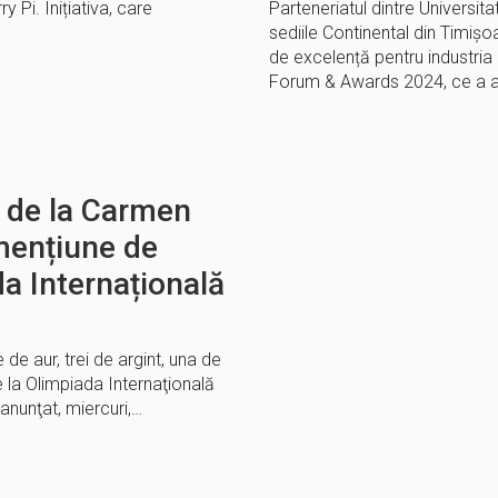
Pi. Inițiativa, care
Parteneriatul dintre Universit
sediile Continental din Timișo
de excelență pentru industr
Forum & Awards 2024, ce a 
v de la Carmen
 mențiune de
a Internațională
 de aur, trei de argint, una de
 la Olimpiada Internaţională
 anunţat, miercuri,…