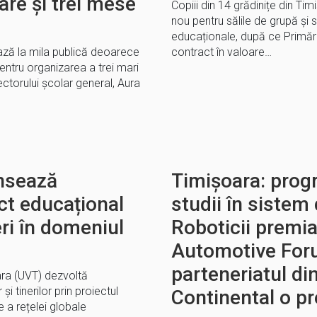
re și trei mese
Copiii din 14 grădinițe din Ti
nou pentru sălile de grupă și sp
educaționale, după ce Primăr
ază la mila publică deoarece
contract în valoare…
pentru organizarea a trei mari
ectorului școlar general, Aura
nsează
Timișoara: prog
ct educațional
studii în sistem
eri în domeniul
Roboticii premi
Automotive Fo
parteneriatul din
ara (UVT) dezvoltă
și tinerilor prin proiectul
Continental o p
 a rețelei globale