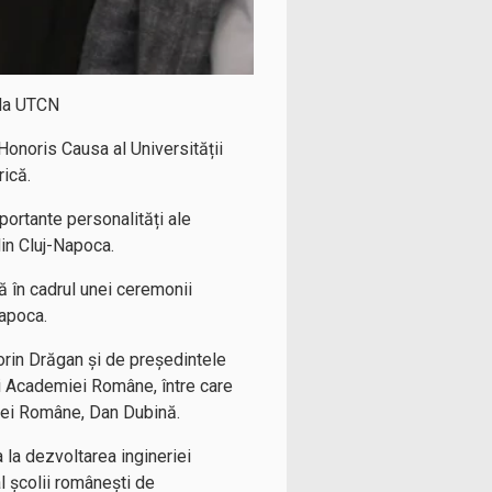
 la UTCN
 Honoris Causa al Universității
rică.
portante personalități ale
din Cluj-Napoca.
tă în cadrul unei ceremonii
Napoca.
lorin Drăgan și de președintele
 ai Academiei Române, între care
iei Române, Dan Dubină.
 la dezvoltarea ingineriei
l școlii românești de