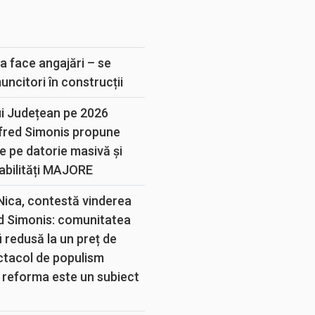
E
a face angajări – se
muncitori în construcții
ui Județean pe 2026
lfred Simonis propune
e pe datorie masivă și
abilități MAJORE
 Nica, contestă vinderea
d Simonis: comunitatea
 redusă la un preț de
ectacol de populism
 reforma este un subiect