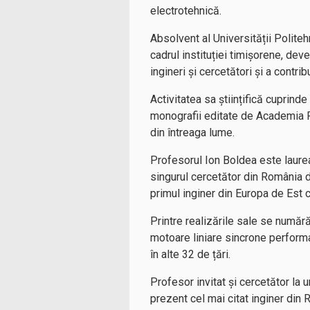
electrotehnică.
Absolvent al Universității Polite
cadrul instituției timișorene, de
ingineri și cercetători și a contri
Activitatea sa științifică cuprinde
monografii editate de Academia Ro
din întreaga lume.
Profesorul Ion Boldea este laurea
singurul cercetător din România d
primul inginer din Europa de Est c
Printre realizările sale se număr
motoare liniare sincrone performa
în alte 32 de țări.
Profesor invitat și cercetător la 
prezent cel mai citat inginer din R