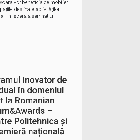
mișoara vor beneficia de mobilier
ațiile destinate activităților
ia Timișoara a semnat un
ramul inovator de
 dual în domeniul
at la Romanian
rum&Awards –
tre Politehnica și
remieră națională