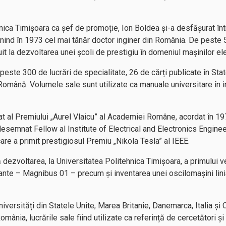
hnica Timișoara ca șef de promoție, Ion Boldea și-a desfășurat în
venind în 1973 cel mai tânăr doctor inginer din România. De peste
buit la dezvoltarea unei școli de prestigiu în domeniul mașinilor elec
 peste 300 de lucrări de specialitate, 26 de cărți publicate în Stat
mână. Volumele sale sunt utilizate ca manuale universitare în in
t al Premiului „Aurel Vlaicu” al Academiei Române, acordat în 197
esemnat Fellow al Institute of Electrical and Electronics Engineer
are a primit prestigiosul Premiu „Nikola Tesla” al IEEE.
ă dezvoltarea, la Universitatea Politehnica Timișoara, a primului
nte – Magnibus 01 – precum și inventarea unei oscilomașini linia
universități din Statele Unite, Marea Britanie, Danemarca, Italia ș
omânia, lucrările sale fiind utilizate ca referință de cercetători și