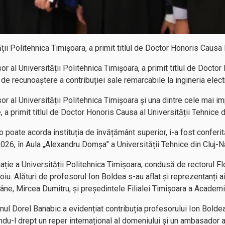
ții Politehnica Timișoara, a primit titlul de Doctor Honoris Causa
 al Universității Politehnica Timișoara, a primit titlul de Doctor
de recunoaștere a contribuției sale remarcabile la ingineria elect
r al Universității Politehnica Timișoara și una dintre cele mai im
 a primit titlul de Doctor Honoris Causa al Universității Tehnice 
 o poate acorda instituția de învățământ superior, i-a fost conferi
2026, în Aula „Alexandru Domșa” a Universității Tehnice din Cluj-
ație a Universității Politehnica Timișoara, condusă de rectorul F
loiu. Alături de profesorul Ion Boldea s-au aflat și reprezentanți
e, Mircea Dumitru, și președintele Filialei Timișoara a Academ
nul Dorel Banabic a evidențiat contribuția profesorului Ion Boldea
indu-l drept un reper internațional al domeniului și un ambasador a