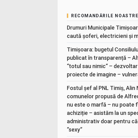
RECOMANDĂRILE NOASTR
Drumuri Municipale Timișoar
caută șoferi, electricieni și 
Timișoara: bugetul Consiliul
publicat în transparență – A
“totul sau nimic“ – dezvoltar
proiecte de imagine – vulner
Fostul șef al PNL Timiș, Alin
comunelor propusă de Alfre
nu este o marfă – nu poate fi
achiziție – asistăm la un sp
administrativ doar pentru că
“sexy“