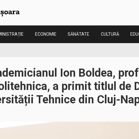
INISTRAȚIE
ECONOMIE
SĂNĂTATE
CULTURĂ
EDU
demicianul Ion Boldea, prof
olitehnica, a primit titlul de
rsității Tehnice din Cluj-Na