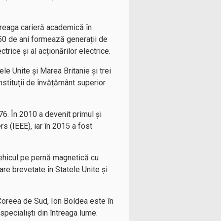
treaga carieră academică în
 50 de ani formează generații de
trice și al acționărilor electrice.
ele Unite și Marea Britanie și trei
stituții de învățământ superior
6. În 2010 a devenit primul și
s (IEEE), iar în 2015 a fost
 vehicul pe pernă magnetică cu
re brevetate în Statele Unite și
i Coreea de Sud, Ion Boldea este în
 specialiști din întreaga lume.