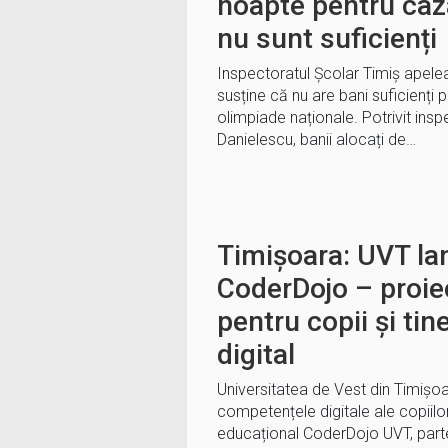
noapte pentru caza
nu sunt suficienți
Inspectoratul Școlar Timiș apele
susține că nu are bani suficienți 
olimpiade naționale. Potrivit insp
Danielescu, banii alocați de…
Timișoara: UVT la
CoderDojo – proie
pentru copii și tin
digital
Universitatea de Vest din Timișo
competențele digitale ale copiilor 
educațional CoderDojo UVT, parte