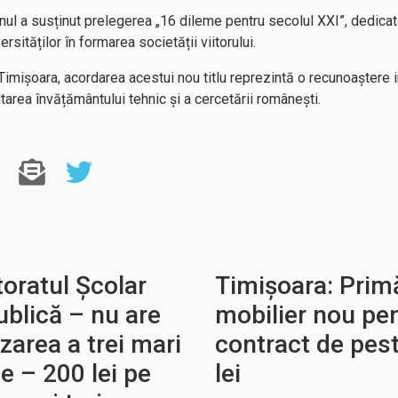
nul a susținut prelegerea „16 dileme pentru secolul XXI”, dedicată
ersităților în formarea societății viitorului.
imișoara, acordarea acestui nou titlu reprezintă o recunoaștere in
tarea învățământului tehnic și a cercetării românești.
oratul Școlar
Timișoara: Prim
ublică – nu are
mobilier nou pen
zarea a trei mari
contract de pest
e – 200 lei pe
lei