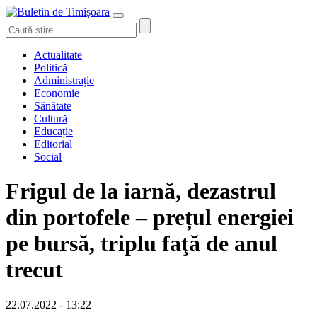
Actualitate
Politică
Administrație
Economie
Sănătate
Cultură
Educație
Editorial
Social
Frigul de la iarnă, dezastrul
din portofele – prețul energiei
pe bursă, triplu faţă de anul
trecut
22.07.2022 - 13:22