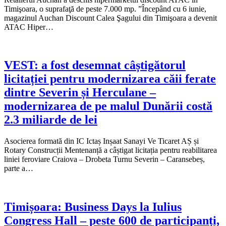
Timişoara, o suprafaţă de peste 7.000 mp. ”Începând cu 6 iunie,
magazinul Auchan Discount Calea Şagului din Timişoara a devenit
ATAC Hiper…
VEST: a fost desemnat câștigătorul
licitației pentru modernizarea căii ferate
dintre Severin și Herculane –
modernizarea de pe malul Dunării costă
2.3 miliarde de lei
Asocierea formată din IC Ictaș Inșaat Sanayi Ve Ticaret AȘ și
Rotary Construcții Mentenanță a câștigat licitația pentru reabilitarea
liniei feroviare Craiova – Drobeta Turnu Severin – Caransebeș,
parte a…
Timișoara: Business Days la Iulius
Congress Hall – peste 600 de participanți,