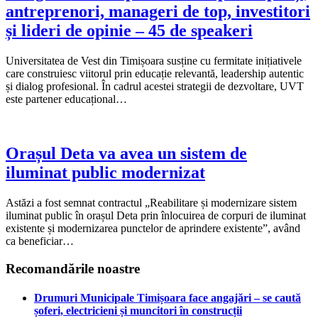
antreprenori, manageri de top, investitori
și lideri de opinie – 45 de speakeri
Universitatea de Vest din Timișoara susține cu fermitate inițiativele
care construiesc viitorul prin educație relevantă, leadership autentic
și dialog profesional. În cadrul acestei strategii de dezvoltare, UVT
este partener educațional…
Orașul Deta va avea un sistem de
iluminat public modernizat
Astăzi a fost semnat contractul „Reabilitare și modernizare sistem
iluminat public în orașul Deta prin înlocuirea de corpuri de iluminat
existente și modernizarea punctelor de aprindere existente”, având
ca beneficiar…
Recomandările noastre
Drumuri Municipale Timișoara face angajări – se caută
șoferi, electricieni și muncitori în construcții