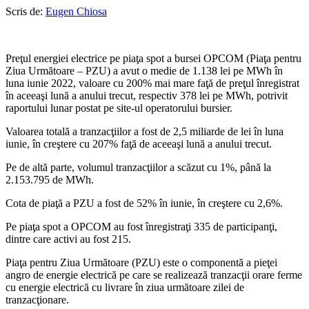
Scris de:
Eugen Chiosa
Preţul energiei electrice pe piaţa spot a bursei OPCOM (Piaţa pentru
Ziua Următoare – PZU) a avut o medie de 1.138 lei pe MWh în
luna iunie 2022, valoare cu 200% mai mare faţă de preţul înregistrat
în aceeaşi lună a anului trecut, respectiv 378 lei pe MWh, potrivit
raportului lunar postat pe site-ul operatorului bursier.
Valoarea totală a tranzacţiilor a fost de 2,5 miliarde de lei în luna
iunie, în creştere cu 207% faţă de aceeaşi lună a anului trecut.
Pe de altă parte, volumul tranzacţiilor a scăzut cu 1%, până la
2.153.795 de MWh.
Cota de piaţă a PZU a fost de 52% în iunie, în creştere cu 2,6%.
Pe piaţa spot a OPCOM au fost înregistraţi 335 de participanţi,
dintre care activi au fost 215.
Piaţa pentru Ziua Următoare (PZU) este o componentă a pieţei
angro de energie electrică pe care se realizează tranzacţii orare ferme
cu energie electrică cu livrare în ziua următoare zilei de
tranzacţionare.