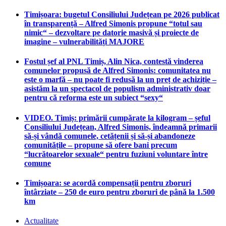
Timișoara: bugetul Consiliului Județean pe 2026 publicat
în transparență – Alfred Simonis propune “totul sau
nimic“ – dezvoltare pe datorie masivă și proiecte de
imagine – vulnerabilități MAJORE
Fostul șef al PNL Timiș, Alin Nica, contestă vinderea
comunelor propusă de Alfred Simonis: comunitatea nu
este o marfă – nu poate fi redusă la un preț de achiziție –
asistăm la un spectacol de populism administrativ doar
pentru că reforma este un subiect “sexy“
VIDEO. Timiș: primării cumpărate la kilogram – șeful
Consiliului Județean, Alfred Simonis, îndeamnă primarii
să-și vândă comunele, cetățenii și să-și abandoneze
comunitățile – propune să ofere bani precum
“lucrătoarelor sexuale“ pentru fuziuni voluntare între
comune
Timișoara: se acordă compensații pentru zboruri
întârziate – 250 de euro pentru zboruri de până la 1.500
km
Actualitate