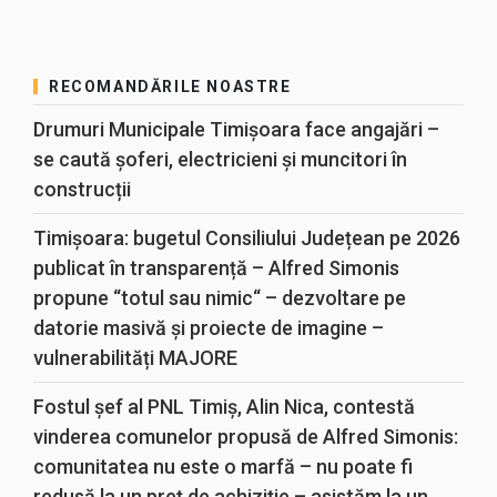
RECOMANDĂRILE NOASTRE
Drumuri Municipale Timișoara face angajări –
se caută șoferi, electricieni și muncitori în
construcții
Timișoara: bugetul Consiliului Județean pe 2026
publicat în transparență – Alfred Simonis
propune “totul sau nimic“ – dezvoltare pe
datorie masivă și proiecte de imagine –
vulnerabilități MAJORE
Fostul șef al PNL Timiș, Alin Nica, contestă
vinderea comunelor propusă de Alfred Simonis:
comunitatea nu este o marfă – nu poate fi
redusă la un preț de achiziție – asistăm la un