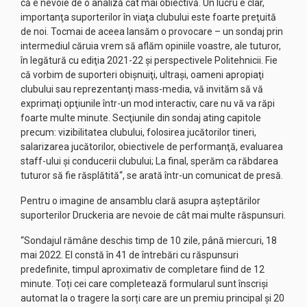
că e nevoie de o analiză cât mai obiectivă. Un lucru e clar,
importanţa suporterilor în viaţa clubului este foarte preţuită
de noi. Tocmai de aceea lansăm o provocare – un sondaj prin
intermediul căruia vrem să aflăm opiniile voastre, ale tuturor,
în legătură cu ediţia 2021-22 şi perspectivele Politehnicii. Fie
că vorbim de suporteri obişnuiţi, ultraşi, oameni apropiaţi
clubului sau reprezentanţi mass-media, vă invităm să vă
exprimaţi opţiunile într-un mod interactiv, care nu vă va răpi
foarte multe minute. Secţiunile din sondaj ating capitole
precum: vizibilitatea clubului, folosirea jucătorilor tineri,
salarizarea jucătorilor, obiectivele de performanţă, evaluarea
staff-ului şi conducerii clubului; La final, sperăm ca răbdarea
tuturor să fie răsplătită“, se arată într-un comunicat de presă.
Pentru o imagine de ansamblu clară asupra așteptărilor
suporterilor Druckeria are nevoie de cât mai multe răspunsuri.
“Sondajul rămâne deschis timp de 10 zile, până miercuri, 18
mai 2022. El constă în 41 de întrebări cu răspunsuri
predefinite, timpul aproximativ de completare fiind de 12
minute. Toți cei care completează formularul sunt înscriși
automat la o tragere la sorți care are un premiu principal și 20