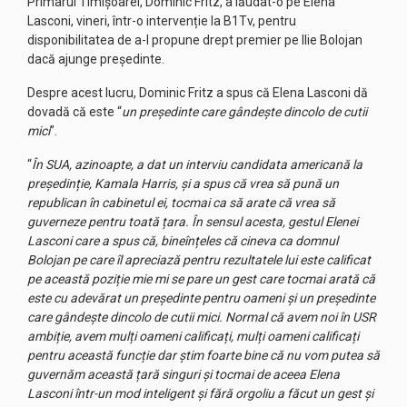
Primarul Timișoarei, Dominic Fritz, a lăudat-o pe Elena
Lasconi, vineri, într-o intervenție la B1Tv, pentru
disponibilitatea de a-l propune drept premier pe Ilie Bolojan
dacă ajunge președinte.
Despre acest lucru, Dominic Fritz a spus că Elena Lasconi dă
dovadă că este “
un președinte care gândește dincolo de cutii
mici
”.
“
În SUA, azinoapte, a dat un interviu candidata americană la
președinție, Kamala Harris, și a spus că vrea să pună un
republican în cabinetul ei, tocmai ca să arate că vrea să
guverneze pentru toată țara. În sensul acesta, gestul Elenei
Lasconi care a spus că, bineînțeles că cineva ca domnul
Bolojan pe care îl apreciază pentru rezultatele lui este calificat
pe această poziție mie mi se pare un gest care tocmai arată că
este cu adevărat un președinte pentru oameni și un președinte
care gândește dincolo de cutii mici. Normal că avem noi în USR
ambiție, avem mulți oameni calificați, mulți oameni calificați
pentru această funcție dar știm foarte bine că nu vom putea să
guvernăm această țară singuri și tocmai de aceea Elena
Lasconi într-un mod inteligent și fără orgoliu a făcut un gest și