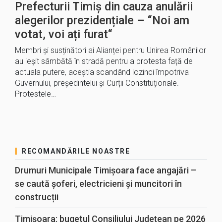
Prefecturii Timiș din cauza anulării
alegerilor prezidențiale – “Noi am
votat, voi ați furat“
Membri și susținători ai Alianței pentru Unirea Românilor
au ieșit sâmbătă în stradă pentru a protesta față de
actuala putere, aceștia scandând lozinci împotriva
Guvernului, președintelui și Curții Constituționale.
Protestele…
RECOMANDĂRILE NOASTRE
Drumuri Municipale Timișoara face angajări –
se caută șoferi, electricieni și muncitori în
construcții
Timișoara: bugetul Consiliului Județean pe 2026