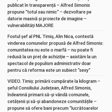
publicat în transparență – Alfred Simonis
propune “totul sau nimic“ – dezvoltare pe
datorie masivă și proiecte de imagine –
vulnerabilități MAJORE
Fostul șef al PNL Timiș, Alin Nica, contestă
vinderea comunelor propusă de Alfred Simonis:
comunitatea nu este o marfă – nu poate fi
redusă la un preț de achiziție – asistăm la un
spectacol de populism administrativ doar
pentru că reforma este un subiect “sexy“
VIDEO. Timiș: primării cumpărate la kilogram –
șeful Consiliului Județean, Alfred Simonis,
îndeamnă primarii să-și vândă comunele,
cetățenii și să-și abandoneze comunitățile –
propune să ofere bani precum “lucrătoarelor