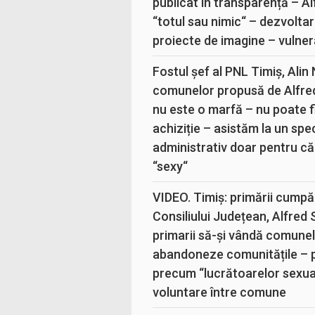
publicat în transparență – A
“totul sau nimic“ – dezvoltar
proiecte de imagine – vulner
Fostul șef al PNL Timiș, Alin
comunelor propusă de Alfre
nu este o marfă – nu poate fi
achiziție – asistăm la un sp
administrativ doar pentru că
“sexy“
VIDEO. Timiș: primării cumpă
Consiliului Județean, Alfred
primarii să-și vândă comunele
abandoneze comunitățile – 
precum “lucrătoarelor sexual
voluntare între comune