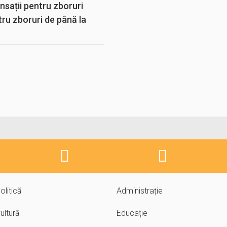
sații pentru zboruri
tru zboruri de până la
olitică
Administrație
ultură
Educație