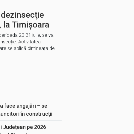
 dezinsecţie
, la Timișoara
perioada 20-31 iulie, se va
nsecţie. Activitatea
re se aplică dimineața de
E
a face angajări – se
muncitori în construcții
ui Județean pe 2026