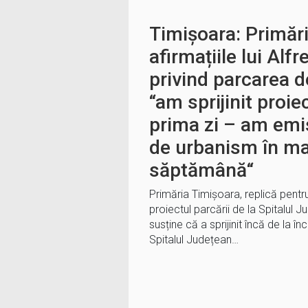
Timișoara: Primăr
afirmațiile lui Alf
privind parcarea d
“am sprijinit proie
prima zi – am emis
de urbanism în ma
săptămână“
Primăria Timișoara, replică pentru
proiectul parcării de la Spitalul
susține că a sprijinit încă de la în
Spitalul Județean…