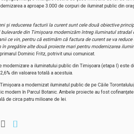
ernizarea a aproape 3.000 de corpuri de iluminat public din oraş
ni şi reducerea facturii la curent sunt cele două obiective princ
 şi bulevarde din Timişoara modernizăm întreg iluminatul stradal
 anii ce vin, pentru că estimăm că factura de curent se va reduce
 în pregătire alte două proiecte mari pentru modernizarea ilumin
 primarul Dominic Fritz, potrivit unui comunicat.
e modernizare a iluminatului public din Timişoara (etapa I) este d
,6% din valoarea totală a acestuia.
 Timişoara a modernizat iluminatul public de pe Căile Torontalului
lic modern în Parcul Botanic. Ambele proiecte au fost cofinanţat
lă de circa patru milioane de lei.