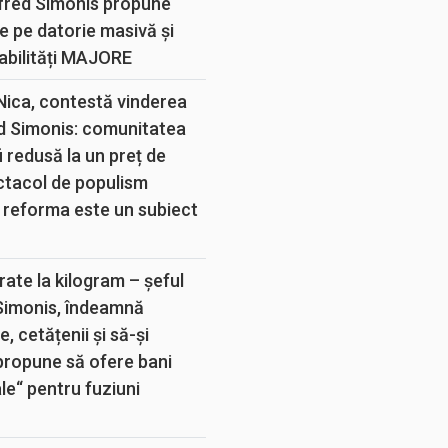
lfred Simonis propune
e pe datorie masivă și
abilități MAJORE
 Nica, contestă vinderea
d Simonis: comunitatea
 redusă la un preț de
ectacol de populism
 reforma este un subiect
rate la kilogram – șeful
 Simonis, îndeamnă
, cetățenii și să-și
propune să ofere bani
e“ pentru fuziuni