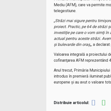
Mediu (AFM), care va permite mod
telegestiune.
„
Străzi mai sigure pentru timişore
proiect. Practic, pe 64 de străzi
investiţie pe care o vom simţi în
actual pentru aceste străzi. Avem
şi bulevarde din oraş
„, a declarat
Valoarea integrală a proiectului d
cofinanţarea AFM reprezentând 42
Anul trecut, Primăria Municipiului
introdus în premieră iluminat pub
europene şi au avut o valoare tota
Distribuie articolul: