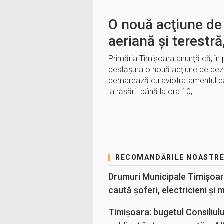
O nouă acţiune de
aeriană și terestră
Primăria Timişoara anunţă că, în 
desfășura o nouă acţiune de dezi
demarează cu aviotratamentul ca
la răsărit până la ora 10,…
RECOMANDĂRILE NOASTR
Drumuri Municipale Timișoar
caută șoferi, electricieni și 
Timișoara: bugetul Consiliul