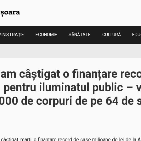
INISTRAȚIE
ECONOMIE
SĂNĂTATE
CULTURĂ
EDU
 am câștigat o finanțare rec
i pentru iluminatul public – 
.000 de corpuri de pe 64 de s
câştigat, marţi, o finanţare record de şase milioane de lei de la 