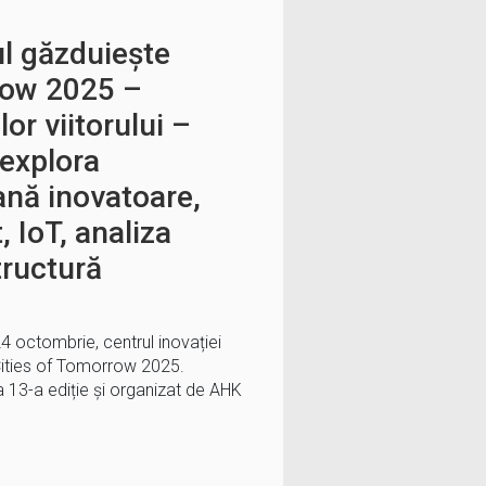
ul găzduiește
row 2025 –
or viitorului –
 explora
ană inovatoare,
, IoT, analiza
tructură
24 octombrie, centrul inovației
Cities of Tomorrow 2025.
a 13-a ediție și organizat de AHK