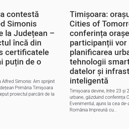
ia contestă
Timișoara: oraș
red Simonis
Cities of Tomor
e la Județean –
conferința orașel
ctul încă din
participanții vor
 certificatele
planificarea urb
i puțin de o
tehnologii smart
datelor și infras
inteligentă
 Alfred Simonis: Am sprijinit
 Județean Primăria Timișoara
Timișoara devine, între 23 și 
ceput proiectul parcării de la
urbane, găzduind conferința 
Evenimentul, ajuns la cea de-
România împreună cu…