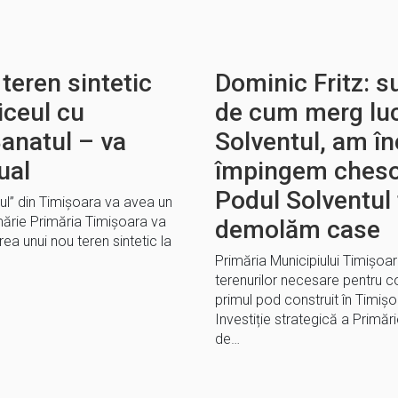
teren sintetic
Dominic Fritz: 
iceul cu
de cum merg lucr
anatul – va
Solventul, am î
ual
împingem cheso
Podul Solventul 
ul” din Timișoara va avea un
imărie Primăria Timișoara va
demolăm case
ea unui nou teren sintetic la
Primăria Municipiului Timișoa
terenurilor necesare pentru co
primul pod construit în Timiș
Investiție strategică a Primări
de…