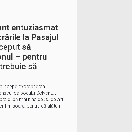
sunt entuziasmat
ările la Pasajul
nceput să
nul – pentru
trebuie să
ra începe exproprierea
nstruirea podului Solventul,
oara după mai bine de 30 de ani.
ei Timișoara, pentru că alături