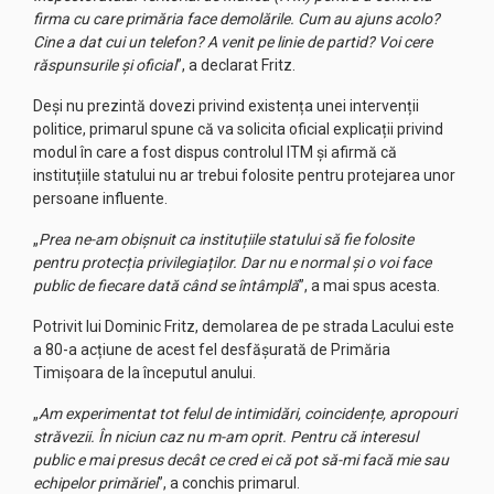
firma cu care primăria face demolările. Cum au ajuns acolo?
Cine a dat cui un telefon? A venit pe linie de partid? Voi cere
răspunsurile și oficial
”, a declarat Fritz.
Deși nu prezintă dovezi privind existența unei intervenții
politice, primarul spune că va solicita oficial explicații privind
modul în care a fost dispus controlul ITM și afirmă că
instituțiile statului nu ar trebui folosite pentru protejarea unor
persoane influente.
„
Prea ne-am obișnuit ca instituțiile statului să fie folosite
pentru protecția privilegiaților. Dar nu e normal și o voi face
public de fiecare dată când se întâmplă
”, a mai spus acesta.
Potrivit lui Dominic Fritz, demolarea de pe strada Lacului este
a 80-a acțiune de acest fel desfășurată de Primăria
Timișoara de la începutul anului.
„
Am experimentat tot felul de intimidări, coincidențe, apropouri
străvezii. În niciun caz nu m-am oprit. Pentru că interesul
public e mai presus decât ce cred ei că pot să-mi facă mie sau
echipelor primăriei
”, a conchis primarul.