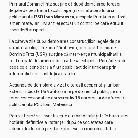
Primarul Dominic Fritz susține că după demolarea terasei
ilegale de pe strada Lacului, aparținând afaceristului și
politicianului
PSD Ioan Mateescu
, echipele Primăriei au fost
amenințate, iar ITM ar fi efectuat un control pe care edilul îl
consideră suspect.
La câteva zile după demolarea construcțiilor ilegale de pe
strada Lacului, din zona Dâmbovița, primarul Timișoarei,
Dominic Fritz (USR), susține că intervenția municipalității a
fost urmată de amenințări la adresa echipelor Primăriei și de
ceea ce el consideră a fi un posibil act de intimidare prin
intermediul unei instituții a statului.
Acțiunea de demolare a vizat o terasă acoperită și un bar
exterior ridicate fără autorizație pe domeniul public, pe un
teren concesionat de aproximativ 18 ani omului de afaceri și
politicianului PSD Ioan Mateescu.
Potrivit Primăriei, construcțiile au fost desființate în baza unei
hotărâri definitive a instanței, după ce societatea care
administra locația pierduse procesul cu municipalitatea.