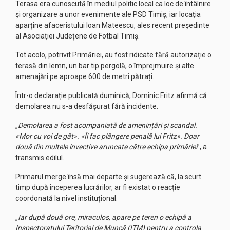
Terasa era cunoscută în mediul politic local ca loc de întâlnire
și organizare a unor evenimente ale PSD Timiș, iar locația
aparține afaceristului Ioan Mateescu, ales recent președinte
al Asociației Județene de Fotbal Timiș.
Tot acolo, potrivit Primăriei, au fost ridicate fără autorizație o
terasă din lemn, un bar tip pergolă, o împrejmuire și alte
amenajări pe aproape 600 de metri pătrați.
Într-o declarație publicată duminică, Dominic Fritz afirmă că
demolarea nu s-a desfășurat fără incidente.
„
Demolarea a fost acompaniată de amenințări și scandal.
«Mor cu voi de gât». «Îi fac plângere penală lui Fritz». Doar
două din multele invective aruncate către echipa primăriei
”, a
transmis edilul.
Primarul merge însă mai departe și sugerează că, la scurt
timp după începerea lucrărilor, ar fi existat o reacție
coordonată la nivel instituțional.
„
Iar după două ore, miraculos, apare pe teren o echipă a
Inspectoratului Teritorial de Muncă (ITM) pentru a controla