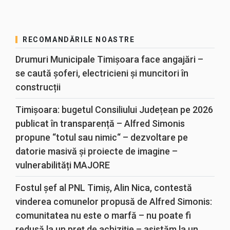
RECOMANDĂRILE NOASTRE
Drumuri Municipale Timișoara face angajări –
se caută șoferi, electricieni și muncitori în
construcții
Timișoara: bugetul Consiliului Județean pe 2026
publicat în transparență – Alfred Simonis
propune “totul sau nimic“ – dezvoltare pe
datorie masivă și proiecte de imagine –
vulnerabilități MAJORE
Fostul șef al PNL Timiș, Alin Nica, contestă
vinderea comunelor propusă de Alfred Simonis:
comunitatea nu este o marfă – nu poate fi
redusă la un preț de achiziție – asistăm la un