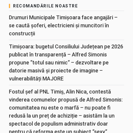
RECOMANDĂRILE NOASTRE
Drumuri Municipale Timișoara face angajări –
se caută șoferi, electricieni și muncitori în
construcții
Timișoara: bugetul Consiliului Județean pe 2026
publicat în transparență – Alfred Simonis
propune “totul sau nimic“ – dezvoltare pe
datorie masivă și proiecte de imagine –
vulnerabilități MAJORE
Fostul șef al PNL Timiș, Alin Nica, contestă
vinderea comunelor propusă de Alfred Simonis:
comunitatea nu este o marfă – nu poate fi
redusă la un preț de achiziție – asistăm la un
spectacol de populism administrativ doar
pentru că reforma este un subiect “sexy“