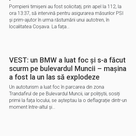
Pompierii timișeni au fost solicitați, prin apel la 112, la
ora 13:37, să intervină pentru asigurarea măsurilor PSI
și prim-ajutor în urma răsturnării unui autotren, în
localitatea Coșava. La fața…
VEST: un BMW a luat foc și s-a făcut
scurm pe bulevardul Muncii – mașina
a fost la un las să explodeze
Un autoturism a luat foc în parcarea din zona
Trandafirul de pe Bulevardul Muncii, iar polițiștii, sosiți
primii la fața locului, se așteptau la o deflagrație dintr-un
moment între-altul și…