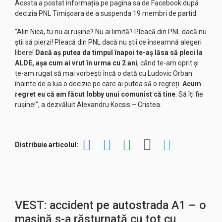
Acesta a postat informația pe pagina sa de Facebook după
decizia PNL Timișoara de a suspenda 19 membri de partid.
“Alin Nica, tu nu ai rușine? Nu ai limită? Pleacă din PNL dacă nu
știi să pierzi! Pleacă din PNL dacă nu știi ce înseamnă alegeri
libere!
Dacă aș putea da timpul înapoi te-aș lăsa să pleci la
ALDE, așa cum ai vrut în urma cu 2 ani
, când te-am oprit și
te-am rugat să mai vorbești încă o dată cu Ludovic Orban
înainte de a lua o decizie pe care ai putea să o regreți.
Acum
regret eu că am făcut lobby unui comunist că tine
. Să îți fie
rușine!”, a dezvăluit Alexandru Kocsis – Cristea.
Distribuie articolul:
VEST: accident pe autostrada A1 – o
mașină s-a răsturnată cu tot cu