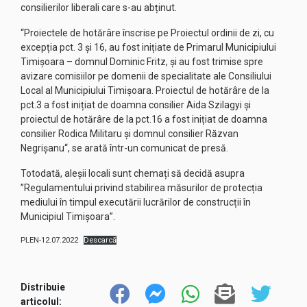
consilierilor liberali care s-au abținut.
“Proiectele de hotărâre înscrise pe Proiectul ordinii de zi, cu
excepția pct. 3 și 16, au fost inițiate de Primarul Municipiului
Timișoara – domnul Dominic Fritz, și au fost trimise spre
avizare comisiilor pe domenii de specialitate ale Consiliului
Local al Municipiului Timișoara. Proiectul de hotărâre de la
pct.3 a fost inițiat de doamna consilier Aida Szilagyi și
proiectul de hotărâre de la pct.16 a fost inițiat de doamna
consilier Rodica Militaru și domnul consilier Răzvan
Negrișanu“, se arată într-un comunicat de presă.
Totodată, aleșii locali sunt chemați să decidă asupra
”Regulamentului privind stabilirea măsurilor de protecția
mediului în timpul executării lucrărilor de construcții în
Municipiul Timișoara”.
PLEN-12.07.2022
Descarcă
Distribuie
articolul: