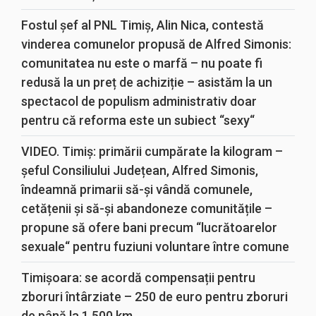
Fostul șef al PNL Timiș, Alin Nica, contestă
vinderea comunelor propusă de Alfred Simonis:
comunitatea nu este o marfă – nu poate fi
redusă la un preț de achiziție – asistăm la un
spectacol de populism administrativ doar
pentru că reforma este un subiect “sexy“
VIDEO. Timiș: primării cumpărate la kilogram –
șeful Consiliului Județean, Alfred Simonis,
îndeamnă primarii să-și vândă comunele,
cetățenii și să-și abandoneze comunitățile –
propune să ofere bani precum “lucrătoarelor
sexuale“ pentru fuziuni voluntare între comune
Timișoara: se acordă compensații pentru
zboruri întârziate – 250 de euro pentru zboruri
de până la 1.500 km