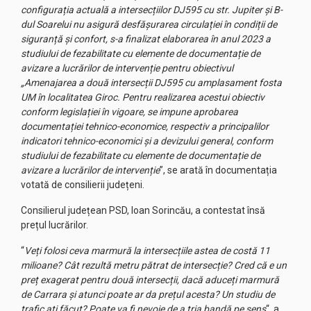
configurația actuală a intersecțiilor DJ595 cu str. Jupiter și B-
dul Soarelui nu asigură desfășurarea circulației în condiții de
siguranță și confort, s-a finalizat elaborarea în anul 2023 a
studiului de fezabilitate cu elemente de documentație de
avizare a lucrărilor de intervenție pentru obiectivul
„Amenajarea a două intersecții DJ595 cu amplasament fosta
UM în localitatea Giroc. Pentru realizarea acestui obiectiv
conform legislației în vigoare, se impune aprobarea
documentației tehnico-economice, respectiv a principalilor
indicatori tehnico-economici și a devizului general, conform
studiului de fezabilitate cu elemente de documentație de
avizare a lucrărilor de intervenție
”, se arată în documentația
votată de consilierii județeni.
Consilierul județean PSD, Ioan Sorincău, a contestat însă
prețul lucrărilor.
“
Veți folosi ceva marmură la intersecțiile astea de costă 11
milioane? Cât rezultă metru pătrat de intersecție? Cred că e un
preț exagerat pentru două intersecții, dacă aduceți marmură
de Carrara și atunci poate ar da prețul acesta? Un studiu de
trafic ați făcut? Poate va fi nevoie de a tria bandă pe sens
“, a