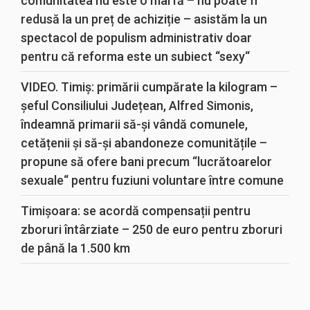
comunitatea nu este o marfă – nu poate fi
redusă la un preț de achiziție – asistăm la un
spectacol de populism administrativ doar
pentru că reforma este un subiect “sexy“
VIDEO. Timiș: primării cumpărate la kilogram –
șeful Consiliului Județean, Alfred Simonis,
îndeamnă primarii să-și vândă comunele,
cetățenii și să-și abandoneze comunitățile –
propune să ofere bani precum “lucrătoarelor
sexuale“ pentru fuziuni voluntare între comune
Timișoara: se acordă compensații pentru
zboruri întârziate – 250 de euro pentru zboruri
de până la 1.500 km