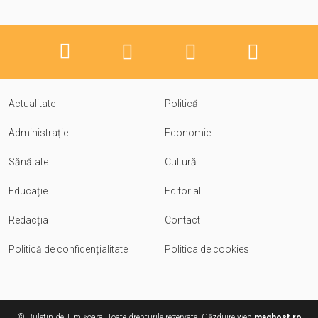
Actualitate
Politică
Administrație
Economie
Sănătate
Cultură
Educație
Editorial
Redacția
Contact
Politică de confidențialitate
Politica de cookies
© Buletin de Timișoara. Toate drepturile rezervate. Găzduire web
maghost.ro