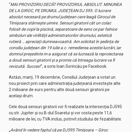
“
MAI PROVIZORIU DECÂT PROVIZORIUL ABSOLUT. MINUNEA
DE LA GIROC, PE DRUMUL JUDEȚEAN DJ 595. O lucrare
absolut necesară pe drumul județean care leagă Girocul de
Timișoara stârnește uimire. Sensuri giratorii cât un colac
folosit de copii la piscină, separatoare de sens ce par falnice
simboluri ale virilității administratorilor drumului, estetică
rutieră … apreciați dumneavoastră. Am solicitat în ședința de
consiliu județean din 19 iulie a.c. remedierea acestei lucrări, iar
domnul președinte m-a asigurat că se lucrează la reproiectarea
a două sensuri giratorii și a promis că întreaga lucrare va fi
revizuită. Succes!
“, a scris Ioan Sorincău pe Facebook.
Astăzi, marți, 19 decembrie, Consiliul Județean a votat un
nou proiect prin care administrația județeană investește alte
2 milioane de euro pentru alte două sensuri giratorii pe
același drum.
Cele două sensuri giratorii vor fi realizate la intersecția DJ595
cu str. Jupiter și cu B-dul Soarelui și vor costa peste 11,6
milioane de lei, cu TVA inclus, potrivit studiului de fezabilitate.
„
Având în vedere faptul că pe DJ595 Timișoara – Giroc