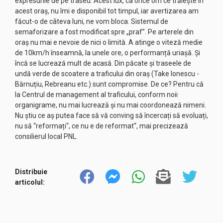
expresurile de pe traseu. Acest lux, ca orice om ce trăiește în
acest oraș, nu îmi e disponibil tot timpul, iar avertizarea am
făcut-o de câteva luni, ne vom bloca. Sistemul de
semaforizare a fost modificat spre „praf”. Pe arterele din
oraș nu mai e nevoie de nici o limită. A atinge o viteză medie
de 10km/h înseamnă, la unele ore, o performanță uriașă. Și
încă se lucrează mult de acasă. Din păcate și traseele de
undă verde de scoatere a traficului din oraș (Take Ionescu -
Bărnuțiu, Rebreanu etc.) sunt compromise. De ce? Pentru că
la Centrul de management al traficului, conform noii
organigrame, nu mai lucrează și nu mai coordonează nimeni.
Nu știu ce aș putea face să vă conving să încercați să evoluați,
nu să “reformați“, ce nu e de reformat“, mai precizează
consilierul local PNL.
Distribuie
articolul: