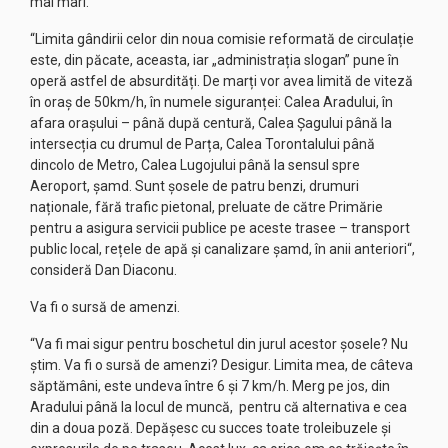
mai mari.
“Limita gândirii celor din noua comisie reformată de circulație
este, din păcate, aceasta, iar „administrația slogan” pune în
operă astfel de absurdități. De marți vor avea limită de viteză
în oraș de 50km/h, în numele siguranței: Calea Aradului, în
afara orașului – până după centură, Calea Șagului până la
intersecția cu drumul de Parța, Calea Torontalului până
dincolo de Metro, Calea Lugojului până la sensul spre
Aeroport, șamd. Sunt șosele de patru benzi, drumuri
naționale, fără trafic pietonal, preluate de către Primărie
pentru a asigura servicii publice pe aceste trasee – transport
public local, rețele de apă și canalizare șamd, în anii anteriori“,
consideră Dan Diaconu.
Va fi o sursă de amenzi.
“Va fi mai sigur pentru boschetul din jurul acestor șosele? Nu
știm. Va fi o sursă de amenzi? Desigur. Limita mea, de câteva
săptămâni, este undeva între 6 și 7 km/h. Merg pe jos, din
Aradului până la locul de muncă, pentru că alternativa e cea
din a doua poză. Depășesc cu succes toate troleibuzele și