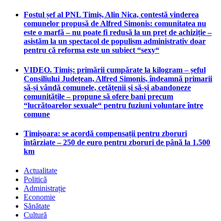
Fostul șef al PNL Timiș, Alin Nica, contestă vinderea
comunelor propusă de Alfred Simonis: comunitatea nu
este o marfă – nu poate fi redusă la un preț de achiziție –
asistăm la un spectacol de populism administrativ doar
pentru că reforma este un subiect “sexy“
VIDEO. Timiș: primării cumpărate la kilogram – șeful
Consiliului Județean, Alfred Simonis, îndeamnă primarii
să-și vândă comunele, cetățenii și să-și abandoneze
comunitățile – propune să ofere bani precum
“lucrătoarelor sexuale“ pentru fuziuni voluntare între
comune
Timișoara: se acordă compensații pentru zboruri
întârziate – 250 de euro pentru zboruri de până la 1.500
km
Actualitate
Politică
Administrație
Economie
Sănătate
Cultură