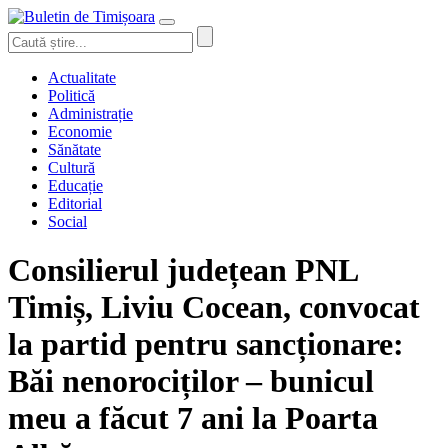
Actualitate
Politică
Administrație
Economie
Sănătate
Cultură
Educație
Editorial
Social
Consilierul județean PNL
Timiș, Liviu Cocean, convocat
la partid pentru sancționare:
Băi nenorociților – bunicul
meu a făcut 7 ani la Poarta