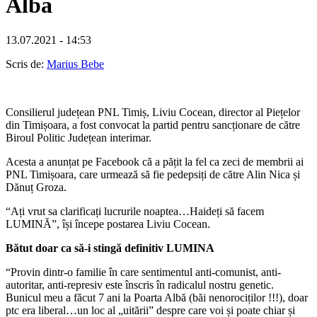
Albă
13.07.2021 - 14:53
Scris de:
Marius Bebe
Consilierul județean PNL Timiș, Liviu Cocean, director al Piețelor
din Timișoara, a fost convocat la partid pentru sancționare de către
Biroul Politic Județean interimar.
Acesta a anunțat pe Facebook că a pățit la fel ca zeci de membrii ai
PNL Timișoara, care urmează să fie pedepsiți de către Alin Nica și
Dănuț Groza.
“Ați vrut sa clarificați lucrurile noaptea…Haideți să facem
LUMINĂ”, își începe postarea Liviu Cocean.
Bătut doar ca să-i stingă definitiv LUMINA
“Provin dintr-o familie în care sentimentul anti-comunist, anti-
autoritar, anti-represiv este înscris în radicalul nostru genetic.
Bunicul meu a făcut 7 ani la Poarta Albă (băi nenorociților !!!), doar
ptc era liberal…un loc al „uitării” despre care voi și poate chiar și