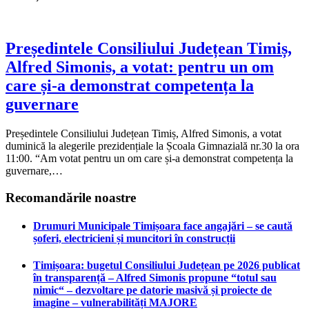
Președintele Consiliului Județean Timiș,
Alfred Simonis, a votat: pentru un om
care și-a demonstrat competența la
guvernare
Președintele Consiliului Județean Timiș, Alfred Simonis, a votat
duminică la alegerile prezidențiale la Școala Gimnazială nr.30 la ora
11:00. “Am votat pentru un om care și-a demonstrat competența la
guvernare,…
Recomandările noastre
Drumuri Municipale Timișoara face angajări – se caută
șoferi, electricieni și muncitori în construcții
Timișoara: bugetul Consiliului Județean pe 2026 publicat
în transparență – Alfred Simonis propune “totul sau
nimic“ – dezvoltare pe datorie masivă și proiecte de
imagine – vulnerabilități MAJORE