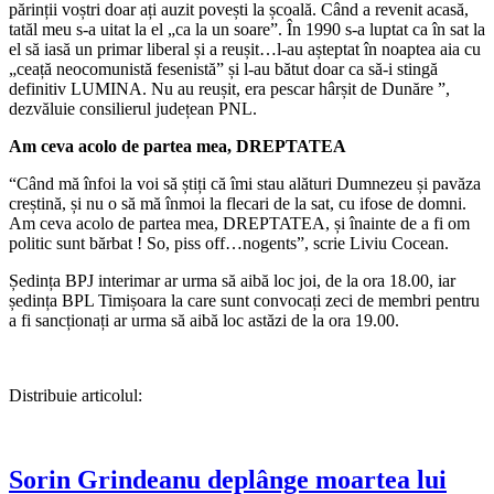
părinții voștri doar ați auzit povești la școală. Când a revenit acasă,
tatăl meu s-a uitat la el „ca la un soare”. În 1990 s-a luptat ca în sat la
el să iasă un primar liberal și a reușit…l-au așteptat în noaptea aia cu
„ceață neocomunistă fesenistă” și l-au bătut doar ca să-i stingă
definitiv LUMINA. Nu au reușit, era pescar hârșit de Dunăre ”,
dezvăluie consilierul județean PNL.
Am ceva acolo de partea mea, DREPTATEA
“Când mă înfoi la voi să știți că îmi stau alături Dumnezeu și pavăza
creștină, și nu o să mă înmoi la flecari de la sat, cu ifose de domni.
Am ceva acolo de partea mea, DREPTATEA, și înainte de a fi om
politic sunt bărbat ! So, piss off…nogents”, scrie Liviu Cocean.
Ședința BPJ interimar ar urma să aibă loc joi, de la ora 18.00, iar
ședința BPL Timișoara la care sunt convocați zeci de membri pentru
a fi sancționați ar urma să aibă loc astăzi de la ora 19.00.
Distribuie articolul:
Sorin Grindeanu deplânge moartea lui