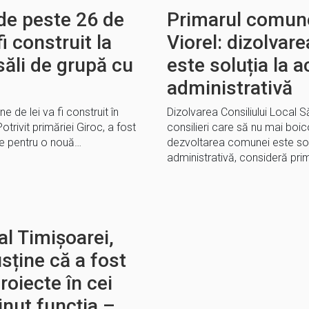
 de peste 26 de
Primarul comune
fi construit la
Viorel: dizolvare
săli de grupă cu
este soluția la a
administrativă
e de lei va fi construit în
Dizolvarea Consiliului Local S
trivit primăriei Giroc, a fost
consilieri care să nu mai boi
re pentru o nouă…
dezvoltarea comunei este solu
administrativă, consideră pri
l Timișoarei,
sține că a fost
roiecte în cei
inut funcția –