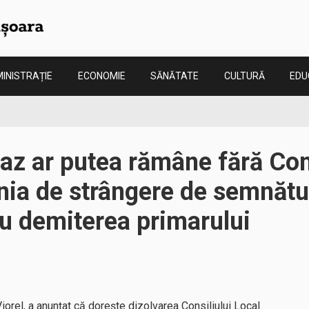
INISTRAȚIE
ECONOMIE
SĂNĂTATE
CULTURĂ
EDU
z ar putea rămâne fără Cons
ia de strângere de semnătu
ru demiterea primarului
orel, a anunțat că dorește dizolvarea Consiliului Local.