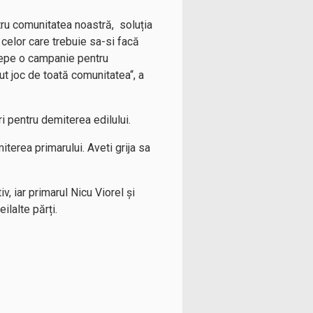
ntru comunitatea noastră, soluția
) celor care trebuie sa-si facă
ncepe o campanie pentru
ut joc de toată comunitatea“, a
i pentru demiterea edilului.
erea primarului. Aveti grija sa
, iar primarul Nicu Viorel și
eilalte părți.