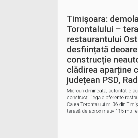
Timișoara: demola
Torontalului – ter
restaurantului Ost
desființată deoare
construcție neaut
clădirea aparține c
județean PSD, Ra
Miercuri dimineața, autoritățile 
construcții ilegale aferente restau
Calea Torontalului nr. 36 din Tim
terasă de aproximativ 115 mp re