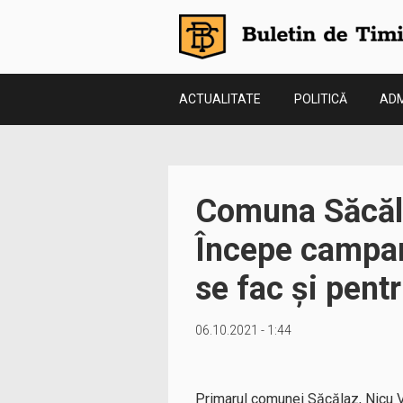
ACTUALITATE
POLITICĂ
ADM
Comuna Săcăla
Începe campan
se fac și pent
06.10.2021 - 1:44
Primarul comunei Săcălaz, Nicu Vi