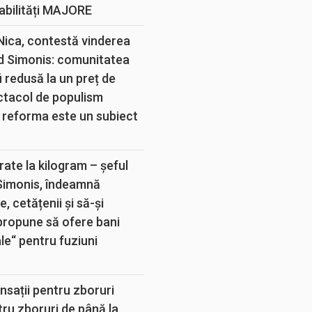
abilități MAJORE
 Nica, contestă vinderea
d Simonis: comunitatea
 redusă la un preț de
ectacol de populism
 reforma este un subiect
rate la kilogram – șeful
 Simonis, îndeamnă
, cetățenii și să-și
propune să ofere bani
e“ pentru fuziuni
sații pentru zboruri
tru zboruri de până la