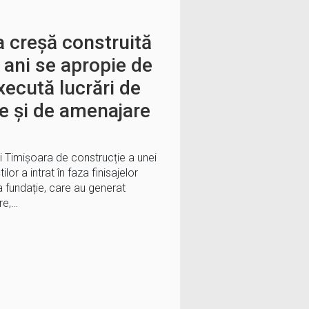
a creșă construită
e ani se apropie de
xecută lucrări de
are și de amenajare
ui Timișoara de construcție a unei
or a intrat în faza finisajelor
a fundație, care au generat
are,…