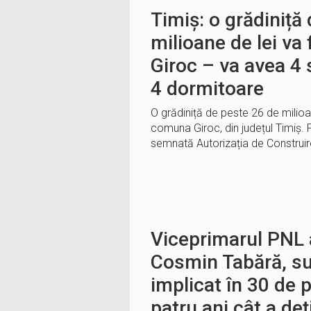
Timiș: o grădiniță
milioane de lei va 
Giroc – va avea 4 
4 dormitoare
O grădiniță de peste 26 de milioan
comuna Giroc, din județul Timiș. Po
semnată Autorizația de Construi
Viceprimarul PNL a
Cosmin Tabără, su
implicat în 30 de p
patru ani cât a deț