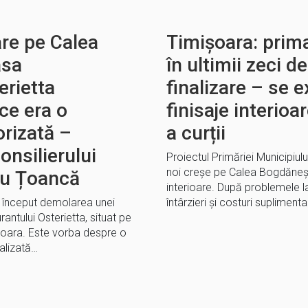
re pe Calea
Timișoara: prim
asa
în ultimii zeci d
erietta
finalizare – se e
ce era o
finisaje interio
orizată –
a curții
onsilierului
Proiectul Primăriei Municipiul
noi creșe pe Calea Bogdăneștil
du Țoancă
interioare. După problemele l
au început demolarea unei
întârzieri și costuri supliment
rantului Osterietta, situat pe
ișoara. Este vorba despre o
alizată…