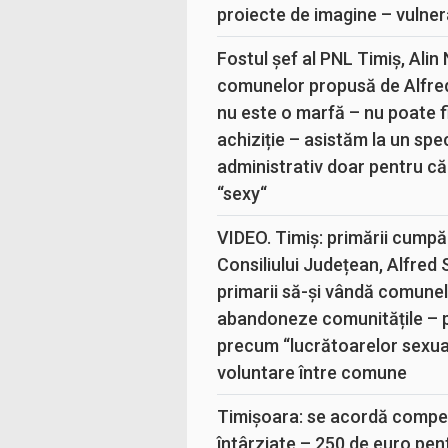
proiecte de imagine – vulner
Fostul șef al PNL Timiș, Alin
comunelor propusă de Alfre
nu este o marfă – nu poate fi
achiziție – asistăm la un sp
administrativ doar pentru că
“sexy“
VIDEO. Timiș: primării cumpă
Consiliului Județean, Alfred
primarii să-și vândă comunele
abandoneze comunitățile – 
precum “lucrătoarelor sexual
voluntare între comune
Timișoara: se acordă compen
întârziate – 250 de euro pen