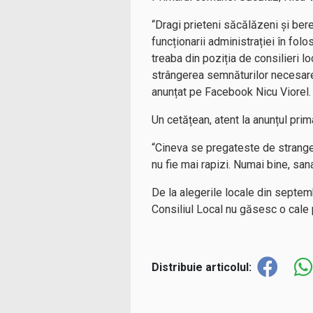
“Dragi prieteni săcălăzeni și bere
funcționarii administrației în folo
treaba din poziția de consilieri 
strângerea semnăturilor necesare p
anunțat pe Facebook Nicu Viorel.
Un cetățean, atent la anunțul prim
“Cineva se pregateste de stranger
nu fie mai rapizi. Numai bine, san
De la alegerile locale din septemb
Consiliul Local nu găsesc o cale
Distribuie articolul: