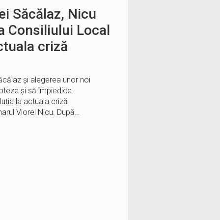
i Săcălaz, Nicu
a Consiliului Local
ctuala criză
ăcălaz și alegerea unor noi
coteze și să împiedice
ția la actuala criză
marul Viorel Nicu. După…