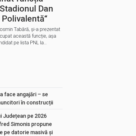
 Stadionul Dan
 Polivalentă“
Cosmin Tabără, și-a prezentat
 ocupat această funcție, așa
didat pe lista PNL la…
E
a face angajări – se
muncitori în construcții
ui Județean pe 2026
lfred Simonis propune
e pe datorie masivă și