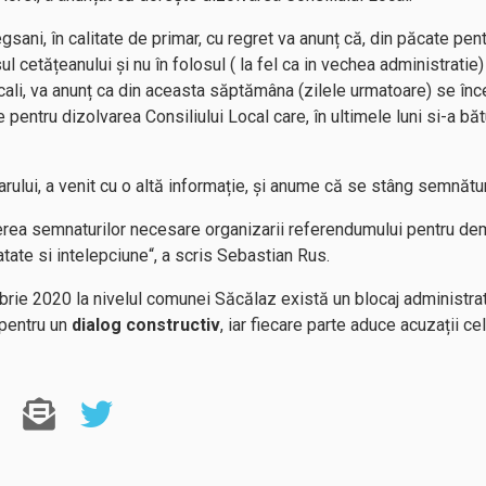
gsani, în calitate de primar, cu regret va anunț că, din păcate pe
sul cetățeanului și nu în folosul ( la fel ca in vechea administratie
locali, va anunț ca din aceasta săptămâna (zilele urmatoare) se î
entru dizolvarea Consiliului Local care, în ultimele luni si-a băt
arului, a venit cu o altă informație, și anume că se stâng semnătur
ea semnaturilor necesare organizarii referendumului pentru demit
atate si intelepciune“, a scris Sebastian Rus.
rie 2020 la nivelul comunei Săcălaz există un blocaj administrativ
 pentru un
dialog constructiv
, iar fiecare parte aduce acuzații cel