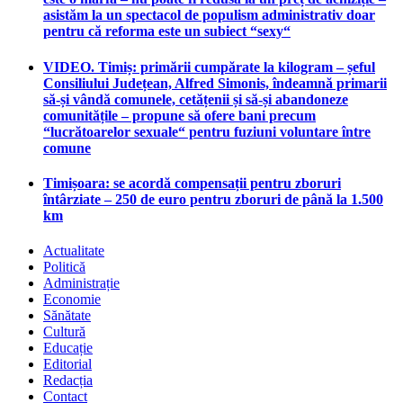
asistăm la un spectacol de populism administrativ doar
pentru că reforma este un subiect “sexy“
VIDEO. Timiș: primării cumpărate la kilogram – șeful
Consiliului Județean, Alfred Simonis, îndeamnă primarii
să-și vândă comunele, cetățenii și să-și abandoneze
comunitățile – propune să ofere bani precum
“lucrătoarelor sexuale“ pentru fuziuni voluntare între
comune
Timișoara: se acordă compensații pentru zboruri
întârziate – 250 de euro pentru zboruri de până la 1.500
km
Actualitate
Politică
Administrație
Economie
Sănătate
Cultură
Educație
Editorial
Redacția
Contact