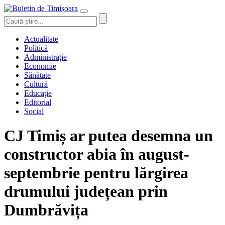
Actualitate
Politică
Administrație
Economie
Sănătate
Cultură
Educație
Editorial
Social
CJ Timiș ar putea desemna un
constructor abia în august-
septembrie pentru lărgirea
drumului județean prin
Dumbrăvița