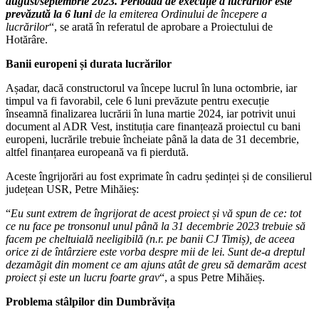
august/septembrie 2023.
Perioada de execuție a lucrărilor este
prevăzută la 6 luni
de la emiterea Ordinului de începere a
lucrărilor
“, se arată în referatul de aprobare a Proiectului de
Hotărâre.
Banii europeni și durata lucrărilor
Așadar, dacă constructorul va începe lucrul în luna octombrie, iar
timpul va fi favorabil, cele 6 luni prevăzute pentru execuție
înseamnă finalizarea lucrării în luna martie 2024, iar potrivit unui
document al ADR Vest, instituția care finanțează proiectul cu bani
europeni, lucrările trebuie încheiate până la data de 31 decembrie,
altfel finanțarea europeană va fi pierdută.
Aceste îngrijorări au fost exprimate în cadru ședinței și de consilierul
județean USR, Petre Mihăieș:
“
Eu sunt extrem de îngrijorat de acest proiect și vă spun de ce: tot
ce nu face pe tronsonul unul până la 31 decembrie 2023 trebuie să
facem pe cheltuială neeligibilă (n.r. pe banii CJ Timiș), de aceea
orice zi de întârziere este vorba despre mii de lei. Sunt de-a dreptul
dezamăgit din moment ce am ajuns atât de greu să demarăm acest
proiect și este un lucru foarte grav
“, a spus Petre Mihăieș.
Problema stâlpilor din Dumbrăvița