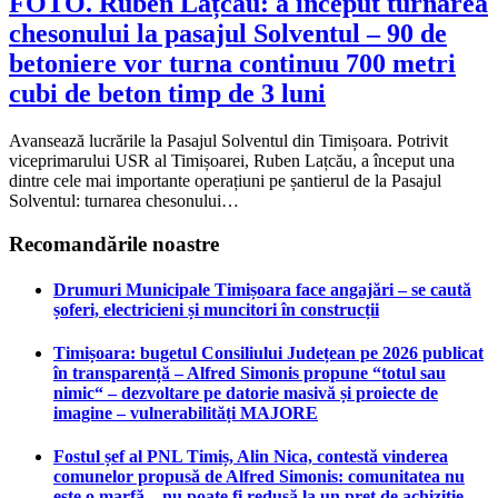
FOTO. Ruben Lațcău: a început turnarea
chesonului la pasajul Solventul – 90 de
betoniere vor turna continuu 700 metri
cubi de beton timp de 3 luni
Avansează lucrările la Pasajul Solventul din Timișoara. Potrivit
viceprimarului USR al Timișoarei, Ruben Lațcău, a început una
dintre cele mai importante operațiuni pe șantierul de la Pasajul
Solventul: turnarea chesonului…
Recomandările noastre
Drumuri Municipale Timișoara face angajări – se caută
șoferi, electricieni și muncitori în construcții
Timișoara: bugetul Consiliului Județean pe 2026 publicat
în transparență – Alfred Simonis propune “totul sau
nimic“ – dezvoltare pe datorie masivă și proiecte de
imagine – vulnerabilități MAJORE
Fostul șef al PNL Timiș, Alin Nica, contestă vinderea
comunelor propusă de Alfred Simonis: comunitatea nu
este o marfă – nu poate fi redusă la un preț de achiziție –