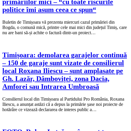
primăriilor mici – “cu toate riscurile
politice îmi asum ceea ce spun“
Buletin de Timișoara vă prezenta miercuri cazul primăriei din
Bogda, o comună mică, printre cele mai mici din județul Timiș, care
nu are bani să-și achite o factură dintr-un proiect…
Timișoara: demolarea garajelor continuă
– 150 de garaje sunt vizate de consilierul
local Roxana Iliescu – sunt amplasate pe
Gh. Lazăr, Dâmboviței, zona Dacia,
Amforei sau Intrarea Umbroasă
Consilierul local din Timișoara al Partidului Pro România, Roxana
Iliescu, a anunțat astăzi că a depus la primărie șase noi proiecte de
hotărâre ce vizează declararea de interes public a…