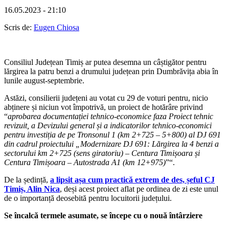
16.05.2023 - 21:10
Scris de:
Eugen Chiosa
Consiliul Județean Timiș ar putea desemna un câștigător pentru
lărgirea la patru benzi a drumului județean prin Dumbrăvița abia în
lunile august-septembrie.
Astăzi, consilierii județeni au votat cu 29 de voturi pentru, nicio
abținere și niciun vot împotrivă, un proiect de hotărâre privind
“
aprobarea documentației tehnico-economice faza Proiect tehnic
revizuit, a Devizului general și a indicatorilor tehnico-economici
pentru investiția de pe Tronsonul 1 (km 2+725 – 5+800) al DJ 691
din cadrul proiectului „Modernizare DJ 691: Lărgirea la 4 benzi a
sectorului km 2+725 (sens giratoriu) – Centura Timișoara și
Centura Timișoara – Autostrada A1 (km 12+975)
”“.
De la ședință,
a lipsit așa cum practică extrem de des, șeful CJ
Timiș, Alin Nica
, deși acest proiect aflat pe ordinea de zi este unul
de o importanță deosebită pentru locuitorii județului.
Se încalcă termele asumate, se începe cu o nouă întârziere