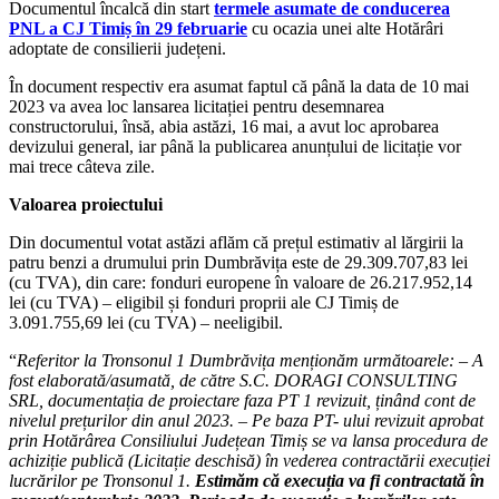
Documentul încalcă din start
termele asumate de conducerea
PNL a CJ Timiș în 29 februarie
cu ocazia unei alte Hotărâri
adoptate de consilierii județeni.
În document respectiv era asumat faptul că până la data de 10 mai
2023 va avea loc lansarea licitației pentru desemnarea
constructorului, însă, abia astăzi, 16 mai, a avut loc aprobarea
devizului general, iar până la publicarea anunțului de licitație vor
mai trece câteva zile.
Valoarea proiectului
Din documentul votat astăzi aflăm că prețul estimativ al lărgirii la
patru benzi a drumului prin Dumbrăvița este de 29.309.707,83 lei
(cu TVA), din care: fonduri europene în valoare de 26.217.952,14
lei (cu TVA) – eligibil și fonduri proprii ale CJ Timiș de
3.091.755,69 lei (cu TVA) – neeligibil.
“
Referitor la Tronsonul 1 Dumbrăvița menționăm următoarele: – A
fost elaborată/asumată, de către S.C. DORAGI CONSULTING
SRL, documentația de proiectare faza PT 1 revizuit, ținând cont de
nivelul prețurilor din anul 2023. – Pe baza PT- ului revizuit aprobat
prin Hotărârea Consiliului Județean Timiș se va lansa procedura de
achiziție publică (Licitație deschisă) în vederea contractării execuției
lucrărilor pe Tronsonul 1.
Estimăm că execuția va fi contractată în