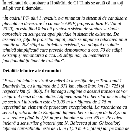
În referatul de aprobare a Hotărârii de CJ Timiș se arată că nu toți
stâlpii vor fi demolați.
“
În cadrul PT- ului 1 revizuit, s-a renunțat la sistemul de canalizare
pluvială cu deversare în canalele ANIF, propus la faza PT (anul
2020), acesta fiind înlocuit printr-un sistem de șanțuri și rigole
carosabile cu scurgerea apei pluviale în sistemele existente. De
asemenea, față de proiectul inițial, unde se impunea relocarea unui
număr de 208 stâlpi de troleibuz existenți, s-a adoptat o soluție
tehnică simplificată care prevede demontarea a cca. 70 de stâlpi
existenți și remontarea a cca. 50 stâlpi noi, cu menținerea
funcționalității liniei de troleibuz
“.
Detaliile tehnice ale drumului
“
Proiectul tehnic revizuit se referă la investiția de pe Tronsonul 1
Dumbrăvița, cu lungimea de 3,071 km, situat între km (2+725) și
respectiv km (5+800). Pe întreaga lungime a acestui tronson se vor
asigura 4 benzi de circulație. Lățimea uzuală a benzilor de circulație
pe sectorul intravilan este de 3,00 m iar lățimea de 2,75 m
reprezintă un element de proiectare excepțională. La racordarea cu
sensul giratoriu de la Kaufland, lățimea benzii începe de la 3,25 m
și se reduce până la 2,75 m pe o lungime de cca. 65 m. Pe calea
inelară a sensurilor giratorii (str. N. Bălcescu și str. Ghioceilor)
lățimea carosabilului este de 10 m (4,50 m + 5,50 m) iar pe zona de