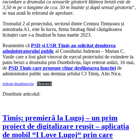
racordare a drumului cu sensurile giratorii lățimea benzii este de
3,50 m pe o lungime de cca. 50 m înainte și după sensul giratoriu
“,
se mai arată în referatul de aprobare.
Tronsulul 2 al proiectului, sectorul dintre Centura Timișoara și
autostrada A1, este în lucru, firma Strabag fiind câștigătoarea
licitației care s-a finalizat în luna martie 2023.
Reamintim că
PSD și USR Timiș au solicitat demiterea
administratorului public
al Consiliului Județean – Marian C.
Vasile care a fost găsit vinovat de eșecul proiectului de extindere la
patru benzi a drumului prin Dumbrăvița, fapt reiterat astăzi, 16 mai,
de
PSD Timiș care propune chiar desființarea funcției
de
administrator public sau demisia șefului CJ Timiș, Alin Nica.
referat-dumbravita
Descarcă
Distribuie articolul:
Timiș: premieră la Lugoj – un prim
proiect de digitalizare reușit – aplicația
de mobil “I Love Lugoj“ prin care