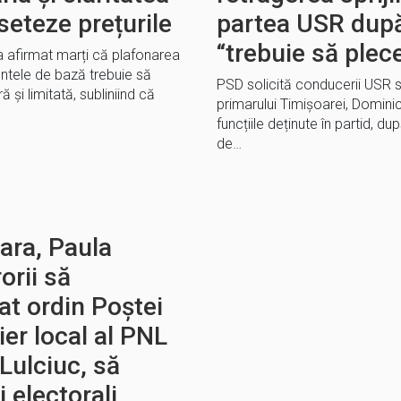
seteze prețurile
partea USR după
“trebuie să plec
a afirmat marți că plafonarea
ntele de bază trebuie să
PSD solicită conducerii USR să 
și limitată, subliniind că
primarului Timișoarei, Dominic 
funcțiile deținute în partid, dup
de…
ara, Paula
rii să
at ordin Poștei
er local al PNL
Lulciuc, să
i electorali