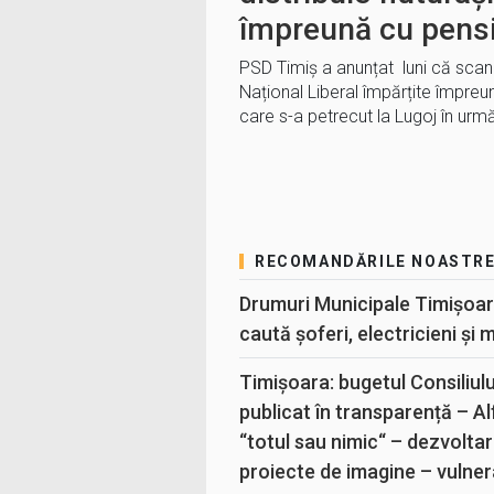
împreună cu pens
PSD Timiș a anunțat luni că scanda
Național Liberal împărțite împreună
care s-a petrecut la Lugoj în urmă
RECOMANDĂRILE NOASTR
Drumuri Municipale Timișoar
caută șoferi, electricieni și 
Timișoara: bugetul Consiliul
publicat în transparență – A
“totul sau nimic“ – dezvoltar
proiecte de imagine – vulner