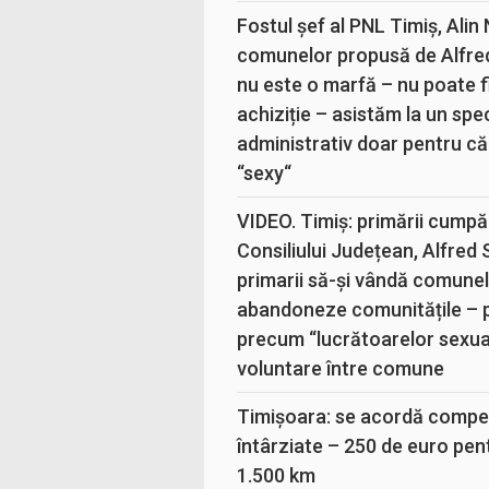
Fostul șef al PNL Timiș, Alin
comunelor propusă de Alfre
nu este o marfă – nu poate fi
achiziție – asistăm la un sp
administrativ doar pentru că
“sexy“
VIDEO. Timiș: primării cumpă
Consiliului Județean, Alfred
primarii să-și vândă comunele
abandoneze comunitățile – 
precum “lucrătoarelor sexual
voluntare între comune
Timișoara: se acordă compen
întârziate – 250 de euro pen
1.500 km