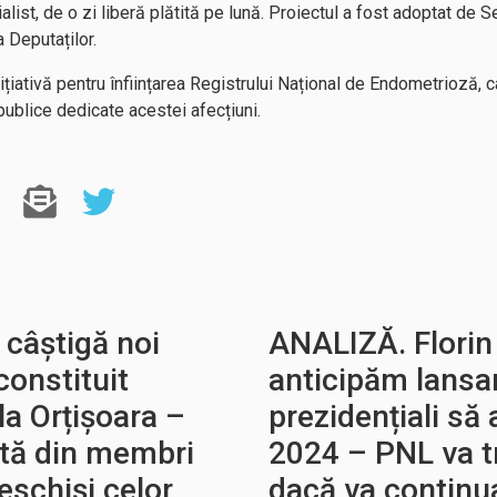
ist, de o zi liberă plătită pe lună. Proiectul a fost adoptat de 
 Deputaților.
iativă pentru înființarea Registrului Național de Endometrioză, 
 publice dedicate acestei afecțiuni.
 câștigă noi
ANALIZĂ. Flori
constituit
anticipăm lansar
la Orțișoara –
prezidențiali să 
tă din membri
2024 – PNL va tr
deschiși celor
dacă va continua