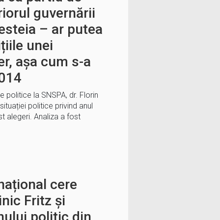
riorul guvernării
esteia – ar putea
țiile unei
er, așa cum s-a
2014
țe politice la SNSPA, dr. Florin
ituației politice privind anul
t alegeri. Analiza a fost
național cere
nic Fritz și
nului politic din