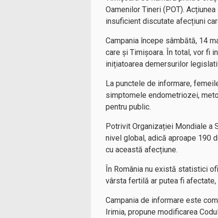
Oamenilor Tineri (POT). Acțiunea 
insuficient discutate afecțiuni c
Campania începe sâmbătă, 14 martie
care și Timișoara. În total, vor fi
inițiatoarea demersurilor legisla
La punctele de informare, femeile
simptomele endometriozei, metode
pentru public.
Potrivit Organizației Mondiale a 
nivel global, adică aproape 190 d
cu această afecțiune.
În România nu există statistici of
vârsta fertilă ar putea fi afectat
Campania de informare este compl
Irimia, propune modificarea Codul