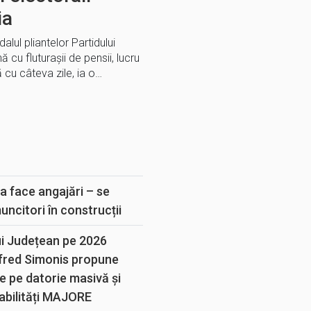
ia
lul pliantelor Partidului
 cu fluturașii de pensii, lucru
 cu câteva zile, ia o…
E
a face angajări – se
muncitori în construcții
ui Județean pe 2026
lfred Simonis propune
e pe datorie masivă și
abilități MAJORE