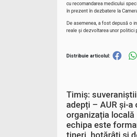
cu recomandarea medicului special
în prezent în dezbatere la Camera
De asemenea, a fost depusă o iniț
reale și dezvoltarea unor politici
Distribuie articolul:
Timiș: suveraniștii
adepți – AUR și-a 
organizația locală 
echipa este forma
tineri, hotărâți și 