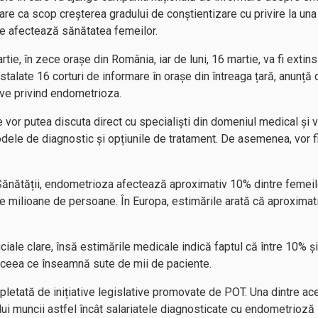
are ca scop creșterea gradului de conștientizare cu privire la una
are afectează sănătatea femeilor.
, în zece orașe din România, iar de luni, 16 martie, va fi extinsă ș
 instalate 16 corturi de informare în orașe din întreaga țară, anunț
tive privind endometrioza.
 vor putea discuta direct cu specialiști din domeniul medical și v
le de diagnostic și opțiunile de tratament. De asemenea, vor fi 
Sănătății, endometrioza afectează aproximativ 10% dintre femeile
e milioane de persoane. În Europa, estimările arată că aproximat
iciale clare, însă estimările medicale indică faptul că între 10% ș
e, ceea ce înseamnă sute de mii de paciente.
etată de inițiative legislative promovate de POT. Una dintre ace
ui muncii astfel încât salariatele diagnosticate cu endometrioză 