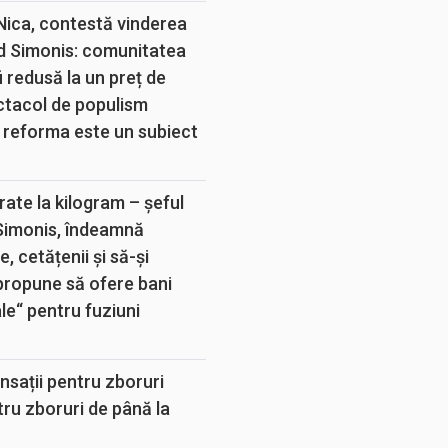
 Nica, contestă vinderea
d Simonis: comunitatea
 redusă la un preț de
ectacol de populism
 reforma este un subiect
rate la kilogram – șeful
 Simonis, îndeamnă
, cetățenii și să-și
propune să ofere bani
e“ pentru fuziuni
sații pentru zboruri
tru zboruri de până la