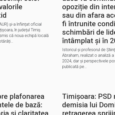
alorile
opoziție din inte
id
sau din afara ac
fi întrunite condi
R) și-a înființat oficial
șoara, în județul Timiș.
schimbări de lid
ansmis că noua echipă locală
întâmplat și în 
otărâți…
Istoricul și profesorul de Știin
Abraham, realizat o analiză a s
2024, dar și perspectivele pos
publicată pe…
pre plafonarea
Timișoara: PSD 
ntele de bază:
demisia lui Domi
ia și claritatea
retragerea spriji