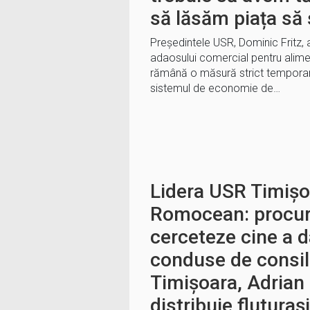
să lăsăm piața să 
Președintele USR, Dominic Fritz, 
adaosului comercial pentru alime
rămână o măsură strict temporară 
sistemul de economie de…
Lidera USR Timișo
Romocean: procuro
cerceteze cine a d
conduse de consili
Timișoara, Adrian 
distribuie fluturași