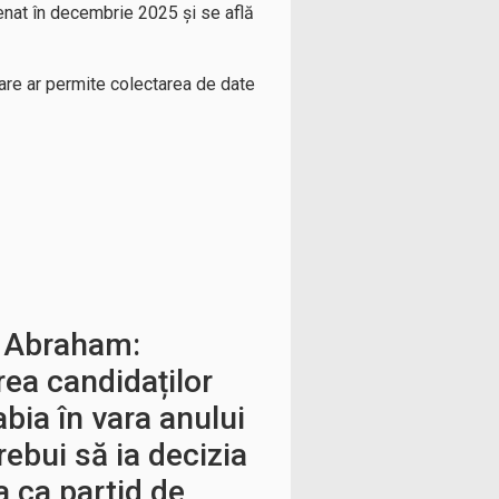
Senat în decembrie 2025 și se află
care ar permite colectarea de date
n Abraham:
ea candidaților
abia în vara anului
ebui să ia decizia
 ca partid de