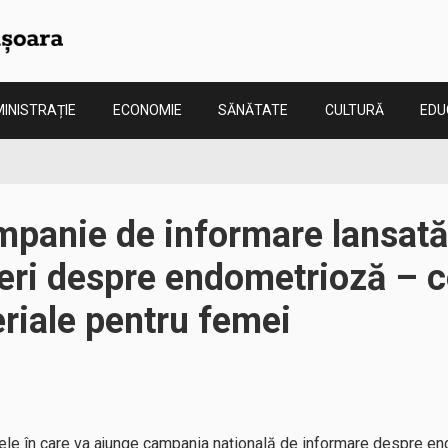
INISTRAȚIE
ECONOMIE
SĂNĂTATE
CULTURĂ
EDU
mpanie de informare lansată
eri despre endometrioză – c
riale pentru femei
ele în care va ajunge campania națională de informare despre en