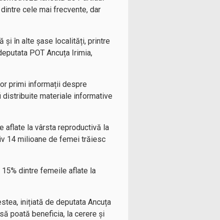
 dintre cele mai frecvente, dar
i în alte șase localități, printre
ă deputata POT Ancuța Irimia,
or primi informații despre
distribuite materiale informative
 aflate la vârsta reproductivă la
iv 14 milioane de femei trăiesc
i 15% dintre femeile aflate la
stea, inițiată de deputata Ancuța
să poată beneficia, la cerere și