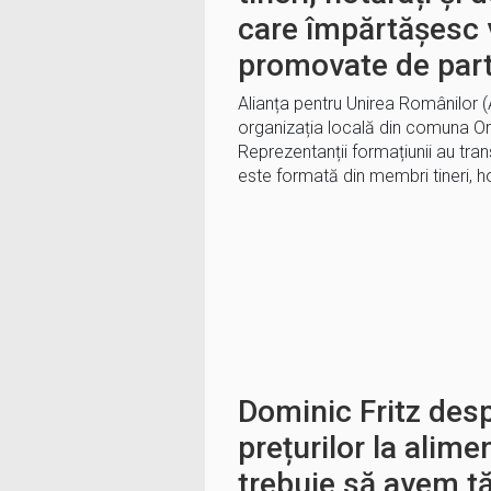
care împărtășesc v
promovate de part
Alianța pentru Unirea Românilor (AU
organizația locală din comuna Orți
Reprezentanții formațiunii au tr
este formată din membri tineri, h
Dominic Fritz des
prețurilor la alime
trebuie să avem tăr