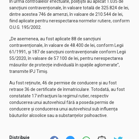
În urma controalelor efectuate, polițiștii au aplicat 1.035 de
sancțiuni contravenționale, în valoare totală de 325.824 de lei,
dintre acestea 746 de amenzi, în valoare de 210.544 de lei,
fiind aplicate pentru nerespectarea normelor rutiere, conform
O.U.G. 195/2002.
„De asemenea, au fost aplicate 88 de sancțiuni
contravenționale, în valoare de 48.400 de lei, conform Legii
61/1991, și 187 de sancțiuni contravenționale conform Legii
55/2020, în valoare de 57.100 de lei, pentru nerespectarea
măsurilor de protecție individuală în spațiile aglomerate”,
transmite IPJ Timiș.
Au fost reținute, 46 de permise de conducere și au fost
retrase 36 de certificate de înmatriculare. Totodată, au fost
constatate 17 infracţiuni la regimul rutier, respectiv
conducerea unui autovehicul fără a poseda permis de
conducere și conducerea unui autovehicul sub influența
băuturilor alcoolice sau a substanțelor psihoactive.
Distribuie