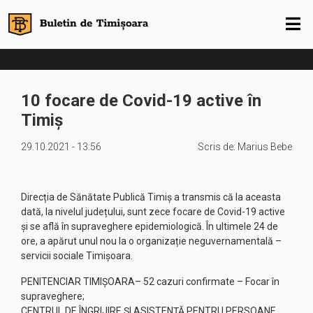
10 focare de Covid-19 active în
Timiș
29.10.2021 - 13:56
Scris de:
Marius Bebe
Direcția de Sănătate Publică Timiș a transmis că la aceasta
dată, la nivelul județului, sunt zece focare de Covid-19 active
și se află în supraveghere epidemiologică. În ultimele 24 de
ore, a apărut unul nou la o organizație neguvernamentală –
servicii sociale Timișoara.
PENITENCIAR TIMIȘOARA– 52 cazuri confirmate – Focar în
supraveghere;
CENTRUL DE ÎNGRIJIRE ȘI ASISTENȚĂ PENTRU PERSOANE