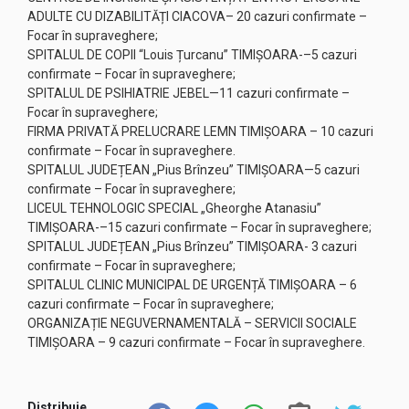
ADULTE CU DIZABILITĂȚI CIACOVA– 20 cazuri confirmate –
Focar în supraveghere;
SPITALUL DE COPII “Louis Țurcanu” TIMIȘOARA-–5 cazuri
confirmate – Focar în supraveghere;
SPITALUL DE PSIHIATRIE JEBEL—11 cazuri confirmate –
Focar în supraveghere;
FIRMA PRIVATĂ PRELUCRARE LEMN TIMIȘOARA – 10 cazuri
confirmate – Focar în supraveghere.
SPITALUL JUDEȚEAN „Pius Brînzeu” TIMIȘOARA—5 cazuri
confirmate – Focar în supraveghere;
LICEUL TEHNOLOGIC SPECIAL „Gheorghe Atanasiu”
TIMIȘOARA-–15 cazuri confirmate – Focar în supraveghere;
SPITALUL JUDEȚEAN „Pius Brînzeu” TIMIȘOARA- 3 cazuri
confirmate – Focar în supraveghere;
SPITALUL CLINIC MUNICIPAL DE URGENȚĂ TIMIȘOARA – 6
cazuri confirmate – Focar în supraveghere;
ORGANIZAȚIE NEGUVERNAMENTALĂ – SERVICII SOCIALE
TIMIȘOARA – 9 cazuri confirmate – Focar în supraveghere.
Distribuie