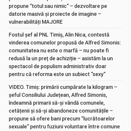
propune “totul sau nimic“ – dezvoltare pe
datorie masivă și proiecte de imagine –
vulnerabilități MAJORE
Fostul șef al PNL Timiș, Alin Nica, contestă
vinderea comunelor propusă de Alfred Simonis:
comunitatea nu este o marfă – nu poate fi
redusă la un preț de achiziție – asistăm la un
spectacol de populism administrativ doar
pentru că reforma este un subiect “sexy“
VIDEO. Timiș: primării cumpărate la kilogram –
șeful Consiliului Județean, Alfred Simonis,
îndeamnă primarii să-și vândă comunele,
cetățenii și să-și abandoneze comunitățile –
propune să ofere bani precum “lucrătoarelor
sexuale“ pentru fuziuni voluntare între comune