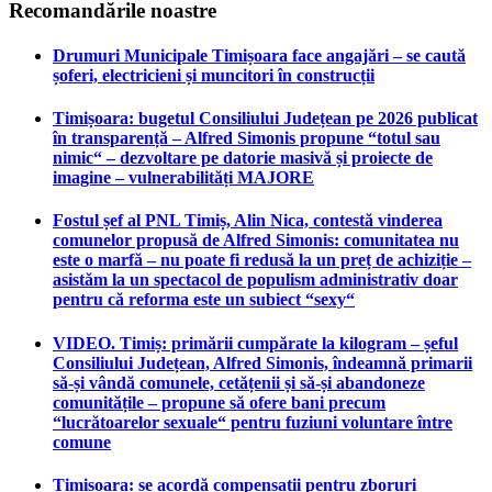
Recomandările noastre
Drumuri Municipale Timișoara face angajări – se caută
șoferi, electricieni și muncitori în construcții
Timișoara: bugetul Consiliului Județean pe 2026 publicat
în transparență – Alfred Simonis propune “totul sau
nimic“ – dezvoltare pe datorie masivă și proiecte de
imagine – vulnerabilități MAJORE
Fostul șef al PNL Timiș, Alin Nica, contestă vinderea
comunelor propusă de Alfred Simonis: comunitatea nu
este o marfă – nu poate fi redusă la un preț de achiziție –
asistăm la un spectacol de populism administrativ doar
pentru că reforma este un subiect “sexy“
VIDEO. Timiș: primării cumpărate la kilogram – șeful
Consiliului Județean, Alfred Simonis, îndeamnă primarii
să-și vândă comunele, cetățenii și să-și abandoneze
comunitățile – propune să ofere bani precum
“lucrătoarelor sexuale“ pentru fuziuni voluntare între
comune
Timișoara: se acordă compensații pentru zboruri