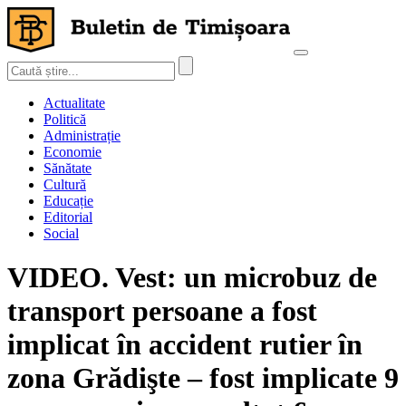
Actualitate
Politică
Administrație
Economie
Sănătate
Cultură
Educație
Editorial
Social
VIDEO. Vest: un microbuz de
transport persoane a fost
implicat în accident rutier în
zona Grădişte – fost implicate 9