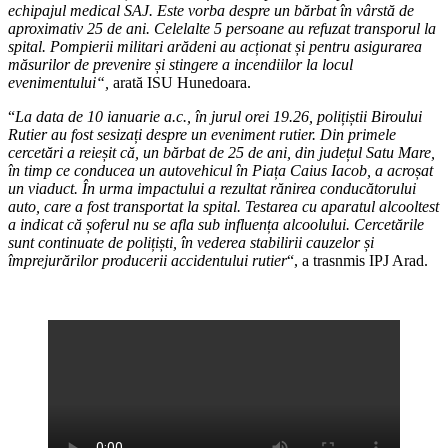
echipajul medical SAJ. Este vorba despre un bărbat în vârstă de
aproximativ 25 de ani. Celelalte 5 persoane au refuzat transporul la
spital. Pompierii militari arădeni au acționat și pentru asigurarea
măsurilor de prevenire și stingere a incendiilor la locul
evenimentului“,
arată ISU Hunedoara.
“
La data de 10 ianuarie a.c., în jurul orei 19.26, polițiștii Biroului
Rutier au fost sesizați despre un eveniment rutier. Din primele
cercetări a reieșit că, un bărbat de 25 de ani, din județul Satu Mare,
în timp ce conducea un autovehicul în Piața Caius Iacob, a acroșat
un viaduct. În urma impactului a rezultat rănirea conducătorului
auto, care a fost transportat la spital. Testarea cu aparatul alcooltest
a indicat că șoferul nu se afla sub influența alcoolului. Cercetările
sunt continuate de polițiști, în vederea stabilirii cauzelor și
împrejurărilor producerii accidentului rutier
“, a trasnmis IPJ Arad.