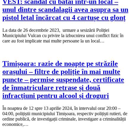
VEST: scandal cu bătăi într-un local –
unul dintre scandalagii avea asupra sa un
pistol letal încărcat cu 4 cartușe cu glonț
La data de 26 decembrie 2023, urmare a sesizării Poliției
Municipiului Vulcan cu privire la izbucnirea unui conflict fizic în
care au fost implicate mai multe persoane la un local…
Timișoara: razie de noapte pe străzile
orașului – filtre de poliție în mai multe
puncte – permise suspendate, certificate
de înmatriculare retrase și două
infracțiuni pentru alcool și droguri
În noaptea de 12 spre 13 aprilie 2024, în intervalul orar 20:00 –
04:00, polițiștii municipiului Timișoara, respectiv polițiști rutieri, de
ordine publică, de investigații criminale, investigare a criminalității
economice,…