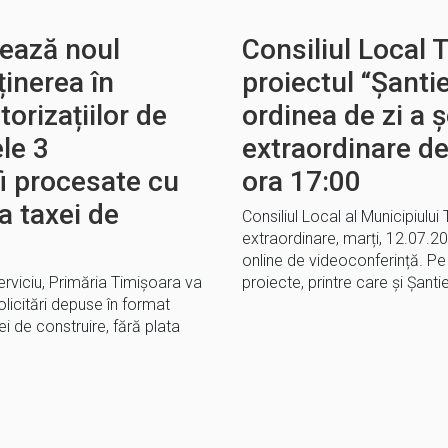
sează noul
Consiliul Local 
ținerea în
proiectul “Șanti
torizațiilor de
ordinea de zi a ș
le 3
extraordinare de
i procesate cu
ora 17:00
ta taxei de
Consiliul Local al Municipiului
extraordinare, marți, 12.07.20
online de videoconferință. Pe
rviciu, Primăria Timișoara va
proiecte, printre care și Șanti
olicitări depuse în format
ei de construire, fără plata