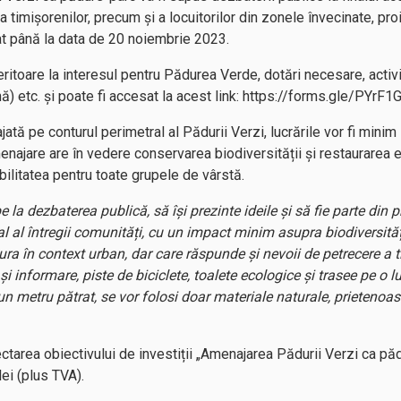
ia timișorenilor, precum și a locuitorilor din zonele învecinate, pr
at până la data de 20 noiembrie 2023.
eritoare la interesul pentru Pădurea Verde, dotări necesare, activi
ună) etc. și poate fi accesat la acest link: https://forms.gle/PYr
ată pe conturul perimetral al Pădurii Verzi, lucrările vor fi minim 
enajare are în vedere conservarea biodiversității și restaurarea 
bilitatea pentru toate grupele de vârstă.
e la dezbaterea publică, să își prezinte ideile și să fie parte din
al al întregii comunități, cu un impact minim asupra biodiversităț
ra în context urban, dar care răspunde și nevoii de petrecere a ti
 și informare, piste de biciclete, toalete ecologice și trasee pe 
n metru pătrat, se vor folosi doar materiale naturale, prietenoa
ectarea obiectivului de investiții „Amenajarea Pădurii Verzi ca 
ei (plus TVA).