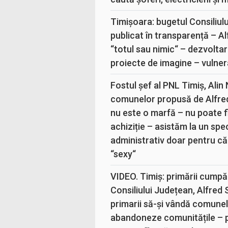
Timișoara: bugetul Consiliul
publicat în transparență – A
“totul sau nimic“ – dezvoltar
proiecte de imagine – vulner
Fostul șef al PNL Timiș, Alin
comunelor propusă de Alfre
nu este o marfă – nu poate fi
achiziție – asistăm la un sp
administrativ doar pentru că
“sexy“
VIDEO. Timiș: primării cumpă
Consiliului Județean, Alfred
primarii să-și vândă comunele
abandoneze comunitățile – 