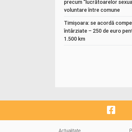
precum “lucrătoarelor sexual
voluntare între comune
Timișoara: se acordă compen
întârziate – 250 de euro pen
1.500 km
Actualitate
P