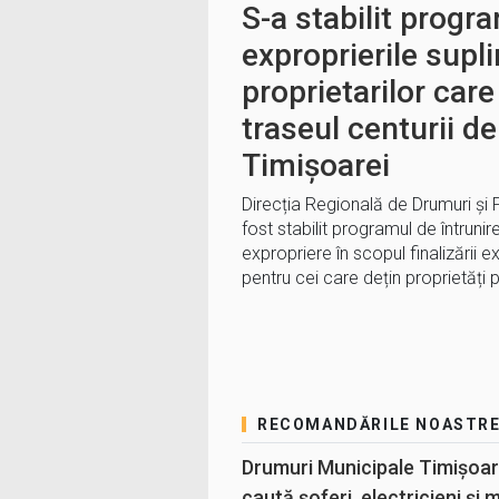
S-a stabilit progr
exproprierile supl
proprietarilor care
traseul centurii d
Timișoarei
Direcția Regională de Drumuri și
fost stabilit programul de întrunir
expropriere în scopul finalizării e
pentru cei care dețin proprietăți 
RECOMANDĂRILE NOASTR
Drumuri Municipale Timișoar
caută șoferi, electricieni și 