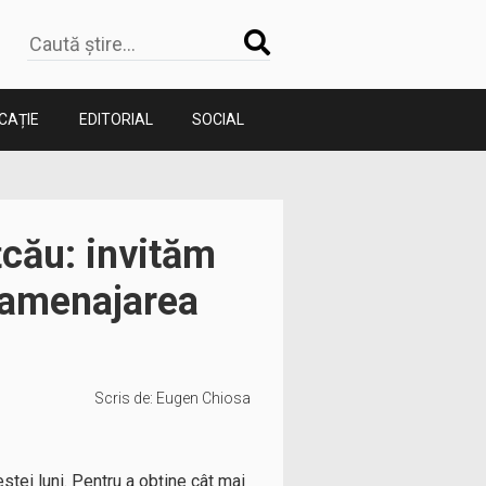
CAȚIE
EDITORIAL
SOCIAL
țcău: invităm
la amenajarea
Scris de:
Eugen Chiosa
stei luni. Pentru a obține cât mai