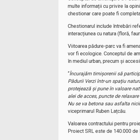
multe informații cu privire la opin
chestionar care poate fi complet
Chestionarul include întrebări ref
interacțiunea cu natura (floră, fa
Viitoarea pădure-parc va fi amenaj
vor fi ecologice. Conceptul de am
în mediul urban, precum și accesi
“
Încurajăm timișorenii să particip
Pădurii Verzi într-un spațiu natur
protejează și pune în valoare natu
alei de acces, puncte de relaxare
Nu se va betona sau asfalta niciu
viceprimarul Ruben Lațcău.
Valoarea contractului pentru proi
Proiect SRL este de 140.000 de l