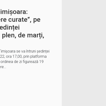
Timișoara:
ere curate“, pe
edinței
 plen, de marți,
 Timișoara se va întruni ședinței
22, ora 17,00, prin platforma
 ordinea de zi figurează 19
ere…