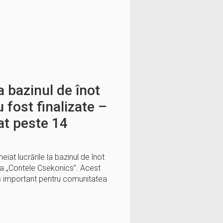
la bazinul de înot
 fost finalizate –
tat peste 14
eiat lucrările la bazinul de înot
ada „Contele Csekonics”. Acest
as important pentru comunitatea