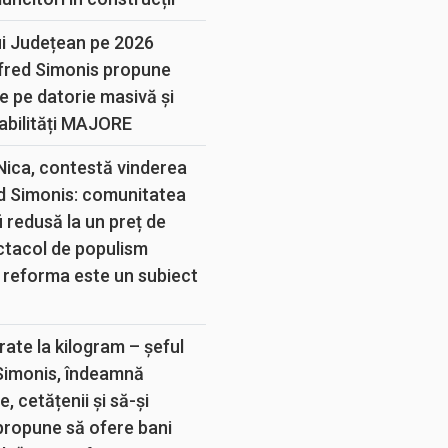
ui Județean pe 2026
lfred Simonis propune
e pe datorie masivă și
abilități MAJORE
 Nica, contestă vinderea
d Simonis: comunitatea
 redusă la un preț de
ectacol de populism
 reforma este un subiect
rate la kilogram – șeful
 Simonis, îndeamnă
, cetățenii și să-și
propune să ofere bani