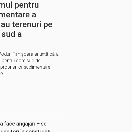
amul pentru
imentare a
 au terenuri pe
e sud a
 Poduri Timișoara anunță că a
e pentru comisiile de
xproprierilor suplimentare
pe…
E
a face angajări – se
muncitori în construcții