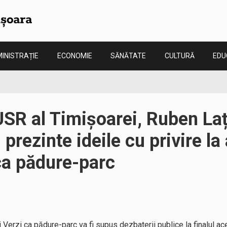
INISTRAȚIE
ECONOMIE
SĂNĂTATE
CULTURĂ
EDU
USR al Timișoarei, Ruben La
i prezinte ideile cu privire 
 ca pădure-parc
Verzi ca pădure-parc va fi supus dezbaterii publice la finalul ace