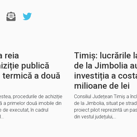
 reia
Timiș: lucrările 
iziție publică
de la Jimbolia au
a termică a două
investiția a cos
milioane de lei
estea, procedurile de achiziție
Consiliul Județean Timiș a înch
că a primelor două imobile din
de la Jimbolia, situat pe str
e de executat, în cadrul
proiect pilot reprezintă un p
l…
din vestul județului,…