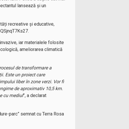
oiectantul lansează și un
tăți recreative și educative,
F1GQSjnqT7Ks27.
invazive, iar materialele folosite
ecologică, ameliorarea climatică
 procesul de transformare a
ii. Este un proiect care
mpului liber în zone verzi. Vor fi
o lungime de aproximativ 10,5 km.
se cu mediul
”, a declarat
pădure-parc” semnat cu Terra Rosa