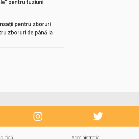
e“ pentru fuziuni
sații pentru zboruri
tru zboruri de până la
olitică
Administrație