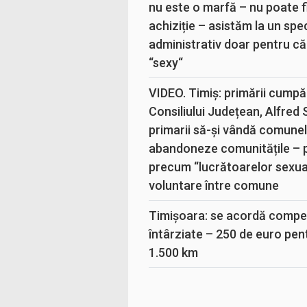
nu este o marfă – nu poate fi
achiziție – asistăm la un sp
administrativ doar pentru că
“sexy“
VIDEO. Timiș: primării cumpă
Consiliului Județean, Alfred
primarii să-și vândă comunele
abandoneze comunitățile – 
precum “lucrătoarelor sexual
voluntare între comune
Timișoara: se acordă compen
întârziate – 250 de euro pen
1.500 km