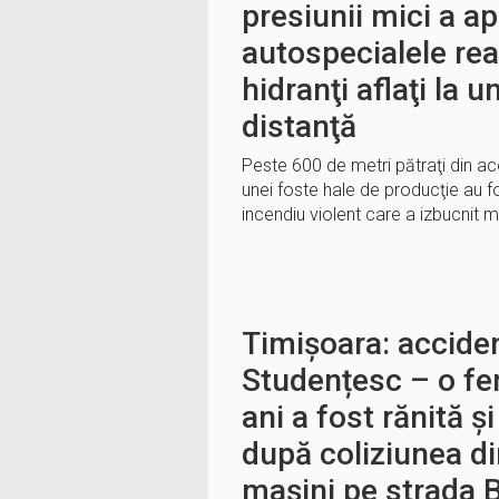
presiunii mici a ap
autospecialele rea
hidranţi aflaţi la 
distanţă
Peste 600 de metri pătraţi din ac
unei foste hale de producţie au fos
incendiu violent care a izbucnit m
Timișoara: accide
Studențesc – o fe
ani a fost rănită și
după coliziunea d
mașini pe strada B