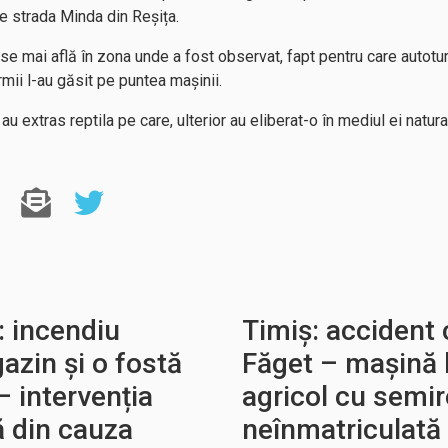
e strada Minda din Reșița.
se mai află în zona unde a fost observat, fapt pentru care autoturi
ii l-au găsit pe puntea mașinii.
u extras reptila pe care, ulterior au eliberat-o în mediul ei natura
 incendiu
Timiș: accident c
azin și o fostă
Făget – mașină l
– intervenția
agricol cu semi
ă din cauza
neînmatriculată