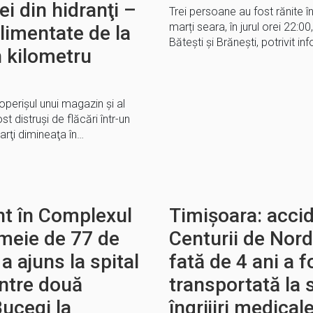
ei din hidranţi –
Trei persoane au fost rănite î
marți seara, în jurul orei 22:00
limentate de la
Bătești și Brănești, potrivit i
un kilometru
operişul unui magazin şi al
t distruşi de flăcări într-un
arţi dimineaţa în…
nt în Complexul
Timișoara: accid
meie de 77 de
Centurii de Nord
 a ajuns la spital
fată de 4 ani a f
intre două
transportată la 
ucegi la
îngrijiri medical