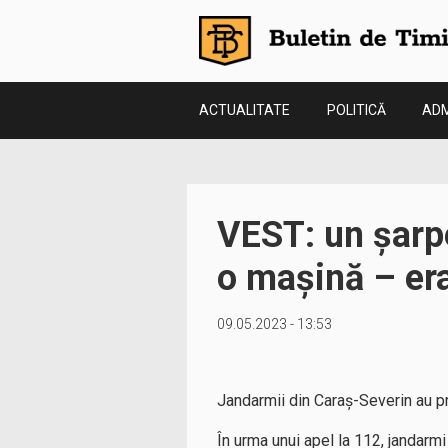
ACTUALITATE
POLITICĂ
ADM
VEST: un șarpe
o mașină – er
09.05.2023 - 13:53
Jandarmii din Caraș-Severin au pr
În urma unui apel la 112, jandarmi