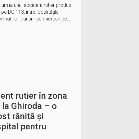
n urma unui accident rutier produs
, pe DC 113, între localitățile
nformațiilor transmise miercuri de…
ent rutier în zona
 la Ghiroda – o
ost rănită și
spital pentru
e