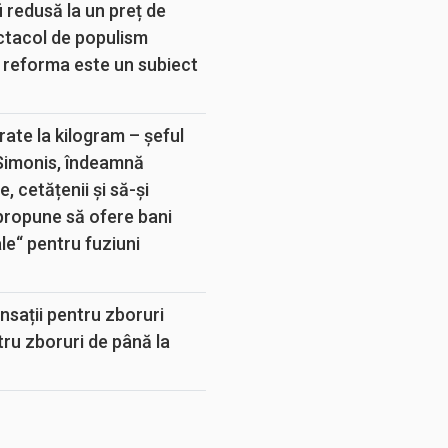
 redusă la un preț de
ectacol de populism
 reforma este un subiect
rate la kilogram – șeful
 Simonis, îndeamnă
, cetățenii și să-și
propune să ofere bani
e“ pentru fuziuni
sații pentru zboruri
tru zboruri de până la