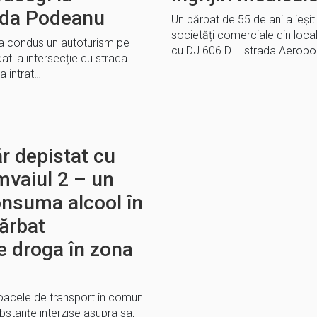
rada Podeanu
Un bărbat de 55 de ani a ieși
societăți comerciale din locali
, a condus un autoturism pe
cu DJ 606 D – strada Aeropo
at la intersecție cu strada
 intrat…
r depistat cu
amvaiul 2 – un
onsuma alcool în
ărbat
e droga în zona
ijloacele de transport în comun
bstanțe interzise asupra sa,