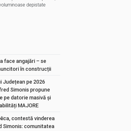
voluminoase depistate
E
a face angajări – se
muncitori în construcții
ui Județean pe 2026
lfred Simonis propune
e pe datorie masivă și
abilități MAJORE
 Nica, contestă vinderea
d Simonis: comunitatea