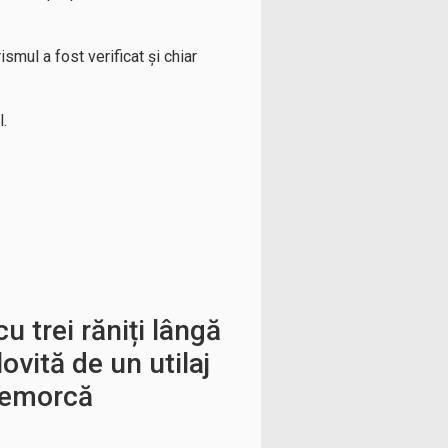
smul a fost verificat și chiar
l.
u trei răniți lângă
ovită de un utilaj
remorcă