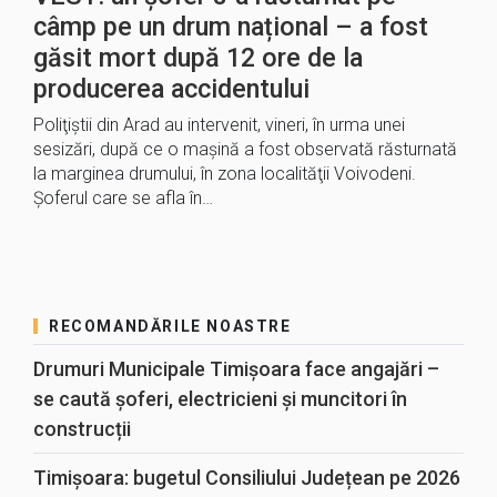
câmp pe un drum național – a fost
găsit mort după 12 ore de la
producerea accidentului
Poliţiştii din Arad au intervenit, vineri, în urma unei
sesizări, după ce o maşină a fost observată răsturnată
la marginea drumului, în zona localităţii Voivodeni.
Şoferul care se afla în…
RECOMANDĂRILE NOASTRE
Drumuri Municipale Timișoara face angajări –
se caută șoferi, electricieni și muncitori în
construcții
Timișoara: bugetul Consiliului Județean pe 2026