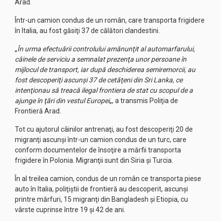
Arad.
Într-un camion condus de un român, care transporta frigidere
în Italia, au fost găsiţi 37 de călători clandestini.
„
În urma efectuării controlului amănunţit al automarfarului,
câinele de serviciu a semnalat prezenţa unor persoane în
mijlocul de transport, iar după deschiderea semiremorcii, au
fost descoperiţi ascunşi 37 de cetăţeni din Sri Lanka, ce
intenţionau să treacă ilegal frontiera de stat cu scopul de a
ajunge în ţări din vestul Europei
„, a transmis Poliţia de
Frontieră Arad.
Tot cu ajutorul câinilor antrenaţi, au fost descoperiţi 20 de
migranţi ascunşi într-un camion condus de un turc, care
conform documentelor de însoţire a mărfii transporta
frigidere în Polonia. Migranţii sunt din Siria şi Turcia.
În al treilea camion, condus de un român ce transporta piese
auto în Italia, poliţiştii de frontieră au descoperit, ascunşi
printre mărfuri, 15 migranţi din Bangladesh şi Etiopia, cu
vârste cuprinse între 19 şi 42 de ani.