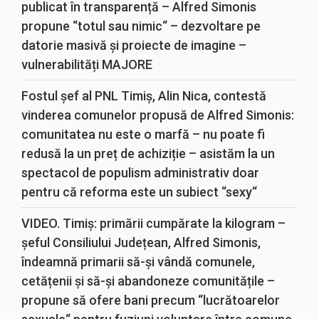
publicat în transparență – Alfred Simonis
propune “totul sau nimic“ – dezvoltare pe
datorie masivă și proiecte de imagine –
vulnerabilități MAJORE
Fostul șef al PNL Timiș, Alin Nica, contestă
vinderea comunelor propusă de Alfred Simonis:
comunitatea nu este o marfă – nu poate fi
redusă la un preț de achiziție – asistăm la un
spectacol de populism administrativ doar
pentru că reforma este un subiect “sexy“
VIDEO. Timiș: primării cumpărate la kilogram –
șeful Consiliului Județean, Alfred Simonis,
îndeamnă primarii să-și vândă comunele,
cetățenii și să-și abandoneze comunitățile –
propune să ofere bani precum “lucrătoarelor