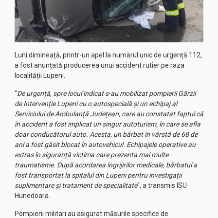
Luni dimineață, printr-un apel la numărul unic de urgență 112,
a fost anunțată producerea unui accident rutier pe raza
localității Lupeni.
“
De urgență, spre locul indicat s-au mobilizat pompierii Gărzii
de Intervenție Lupeni cu o autospecială și un echipaj al
Serviciului de Ambulanță Județean, care au constatat faptul că
în accident a fost implicat un singur autoturism, în care se afla
doar conducătorul auto. Acesta, un bărbat în vârstă de 68 de
ani a fost găsit blocat în autovehicul. Echipajele operative au
extras în siguranță victima care prezenta mai multe
traumatisme. După acordarea îngrijirilor medicale, bărbatul a
fost transportat la spitalul din Lupeni pentru investigații
suplimentare și tratament de specialitate
“, a transmis ISU
Hunedoara.
Pompierii militari au asigurat măsurile specifice de