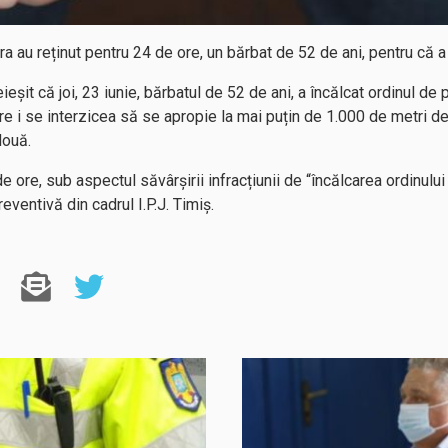
ara au reținut pentru 24 de ore, un bărbat de 52 de ani, pentru că a
eieșit că joi, 23 iunie, bărbatul de 52 de ani, a încălcat ordinul d
re i se interzicea să se apropie la mai puțin de 1.000 de metri d
Nouă.
e ore, sub aspectul săvârșirii infracțiunii de “încălcarea ordinului
eventivă din cadrul I.P.J. Timiș.