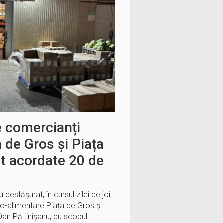
e comercianți
ța de Gros și Piața
st acordate 20 de
u desfășurat, în cursul zilei de joi,
ro-alimentare Piața de Gros și
Dan Păltinișanu, cu scopul