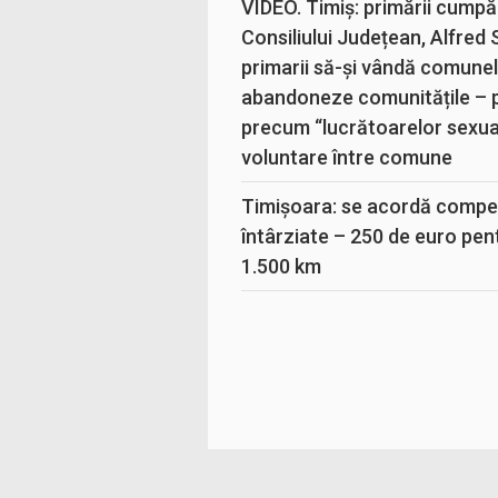
VIDEO. Timiș: primării cumpă
Consiliului Județean, Alfred
primarii să-și vândă comunele
abandoneze comunitățile – 
precum “lucrătoarelor sexual
voluntare între comune
Timișoara: se acordă compen
întârziate – 250 de euro pen
1.500 km