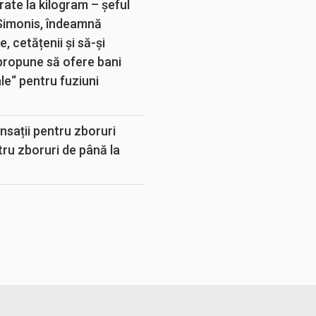
rate la kilogram – șeful
 Simonis, îndeamnă
, cetățenii și să-și
propune să ofere bani
e“ pentru fuziuni
sații pentru zboruri
tru zboruri de până la