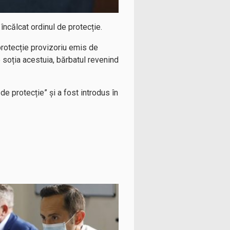
 încălcat ordinul de protecție.
e protecție provizoriu emis de
e soția acestuia, bărbatul revenind
 de protecție” și a fost introdus în