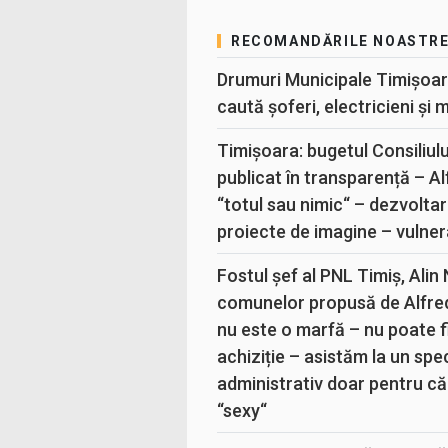
RECOMANDĂRILE NOASTR
Drumuri Municipale Timișoar
caută șoferi, electricieni și 
Timișoara: bugetul Consiliul
publicat în transparență – A
“totul sau nimic“ – dezvoltar
proiecte de imagine – vulner
Fostul șef al PNL Timiș, Alin
comunelor propusă de Alfre
nu este o marfă – nu poate fi
achiziție – asistăm la un sp
administrativ doar pentru că
“sexy“