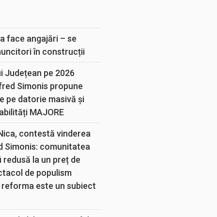
E
a face angajări – se
muncitori în construcții
ui Județean pe 2026
lfred Simonis propune
e pe datorie masivă și
abilități MAJORE
 Nica, contestă vinderea
d Simonis: comunitatea
 redusă la un preț de
ectacol de populism
 reforma este un subiect