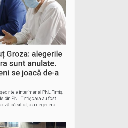
uț Groza: alegerile
ra sunt anulate.
ni se joacă de-a
ședintele interimar al PNL Timiș,
rile din PNL Timișoara au fost
 cauză că situația a degenerat…