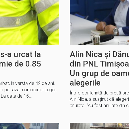
s-a urcat la
Alin Nica și Dăn
emie de 0.85
din PNL Timișoa
Un grup de oame
alegerile
bărbat, în vârstă de 42 de ani,
 pe raza municipiului Lugoj,
Într-o conferință de presă pre
e. La data de 15…
Alin Nica, a susținut că alege
anulate. “Au fost anulate din