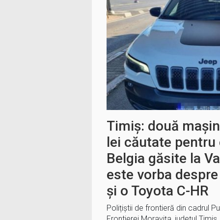
Timiș: două mașin
lei căutate pentru
Belgia găsite la 
este vorba despre
și o Toyota C-HR
Polițiștii de frontieră din cadrul 
Frontierei Moravița, județul Timiș,