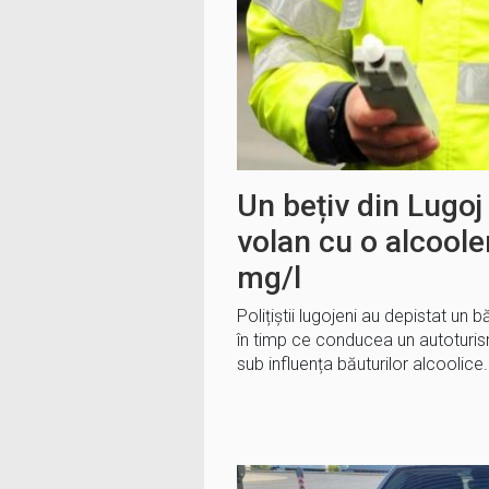
Un bețiv din Lugoj 
volan cu o alcool
mg/l
Polițiștii lugojeni au depistat un 
în timp ce conducea un autoturism
sub influența băuturilor alcoolic