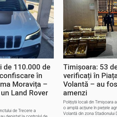
i de 110.000 de
Timișoara: 53 d
 confiscare în
verificați în Pia
Vama Moravița –
Volantă – au fo
 un Land Rover
amenzi
Polițiștii locali din Timișoara a
o amplă acțiune în piețele ag
Punctului de Trecere a
Volantă din zona Stadionului 
 au depistat la controlul de