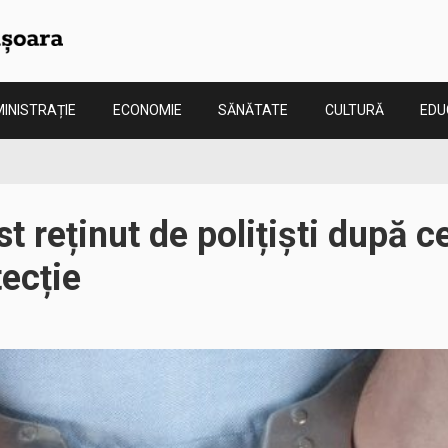
INISTRAȚIE
ECONOMIE
SĂNĂTATE
CULTURĂ
EDU
t reținut de polițiști după c
tecție