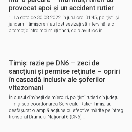
provocat apoi și un accident rutier
1. La data de 30.08.2022, în jurul orei 01:45, polițiștii și
jandarmii timișoreni au fost sesizați să intervină la o
altercație între mai mulți tineri, ce a avut loc în…
Timiș: razie pe DN6 – zeci de
sancțiuni și permise reținute – opriri
în cascadă inclusiv ale șoferilor
vitezomani
În cursul dimineții de miercuri, polițiștii rutieri din județul
Timiș, sub coordonarea Serviciului Rutier Timiș, au
desfășurat o amplă acțiune cu efective mărite pe întreg
tronsonul Drumului Național 6 (DN6),…