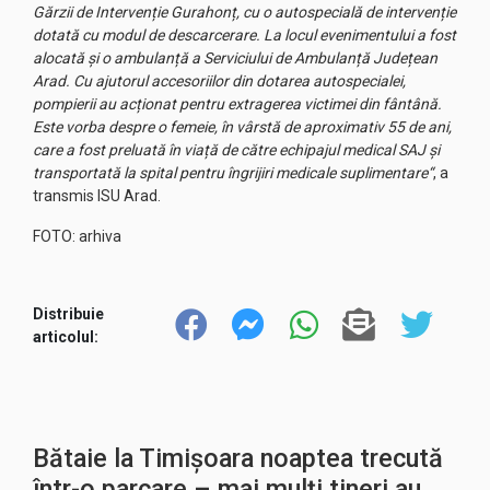
Gărzii de Intervenție Gurahonț, cu o autospecială de intervenție
dotată cu modul de descarcerare. La locul evenimentului a fost
alocată și o ambulanță a Serviciului de Ambulanță Județean
Arad. Cu ajutorul accesoriilor din dotarea autospecialei,
pompierii au acționat pentru extragerea victimei din fântână.
Este vorba despre o femeie, în vârstă de aproximativ 55 de ani,
care a fost preluată în viață de către echipajul medical SAJ și
transportată la spital pentru îngrijiri medicale suplimentare“
, a
transmis ISU Arad.
FOTO: arhiva
Distribuie
articolul:
Bătaie la Timișoara noaptea trecută
într-o parcare – mai mulți tineri au