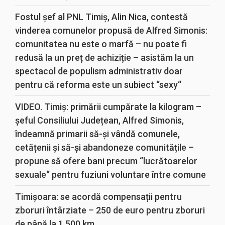
Fostul șef al PNL Timiș, Alin Nica, contestă
vinderea comunelor propusă de Alfred Simonis:
comunitatea nu este o marfă – nu poate fi
redusă la un preț de achiziție – asistăm la un
spectacol de populism administrativ doar
pentru că reforma este un subiect “sexy“
VIDEO. Timiș: primării cumpărate la kilogram –
șeful Consiliului Județean, Alfred Simonis,
îndeamnă primarii să-și vândă comunele,
cetățenii și să-și abandoneze comunitățile –
propune să ofere bani precum “lucrătoarelor
sexuale“ pentru fuziuni voluntare între comune
Timișoara: se acordă compensații pentru
zboruri întârziate – 250 de euro pentru zboruri
de până la 1.500 km