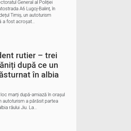
toratul General al Poliției
strada A6 Lugoj-Balinț, în
județul Timiș, un autoturism
ă a fost acroșat…
ent rutier – trei
răniți după ce un
ăsturnat în albia
t loc marți după-amiază în orașul
un autoturism a părăsit partea
lbia râului Jiu. La…