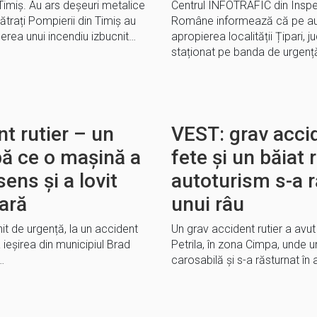
Timiș. Au ars deșeuri metalice
Centrul INFOTRAFIC din Inspec
trați Pompierii din Timiș au
Române informează că pe auto
gerea unui incendiu izbucnit…
apropierea localității Țipari, 
staționat pe banda de urgenț
t rutier – un
VEST: grav accid
pă ce o mașină a
fete și un băiat 
ens și a lovit
autoturism s-a r
tară
unui râu
it de urgență, la un accident
Un grav accident rutier a avu
 ieșirea din municipiul Brad
Petrila, în zona Cimpa, unde 
…
carosabilă și s-a răsturnat în a