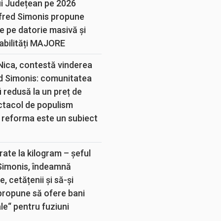
ui Județean pe 2026
lfred Simonis propune
e pe datorie masivă și
abilități MAJORE
 Nica, contestă vinderea
d Simonis: comunitatea
 redusă la un preț de
ectacol de populism
 reforma este un subiect
rate la kilogram – șeful
 Simonis, îndeamnă
, cetățenii și să-și
propune să ofere bani
e“ pentru fuziuni