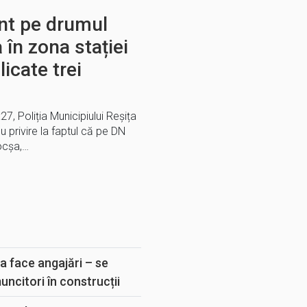
nt pe drumul
 în zona stației
icate trei
27, Poliția Municipiului Reșița
 privire la faptul că pe DN
Bocșa,…
E
a face angajări – se
muncitori în construcții