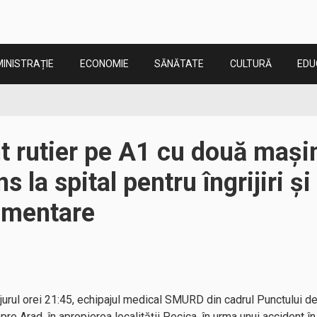
INISTRAȚIE
ECONOMIE
SĂNĂTATE
CULTURĂ
EDU
 rutier pe A1 cu două mașin
s la spital pentru îngrijiri și
imentare
 jurul orei 21:45, echipajul medical SMURD din cadrul Punctului de
e Arad, în apropierea localității Pecica, în urma unui accident în