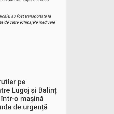
icale, au fost transportate la
ate de către echipajele medicale
rutier pe
tre Lugoj și Balinț
t într-o mașină
anda de urgență