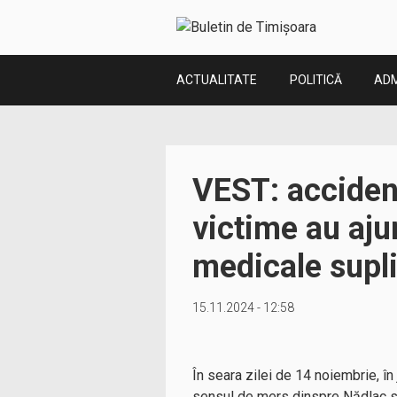
ACTUALITATE
POLITICĂ
ADM
VEST: accident
victime au ajun
medicale supl
15.11.2024 - 12:58
În seara zilei de 14 noiembrie, în
sensul de mers dinspre Nădlac spr