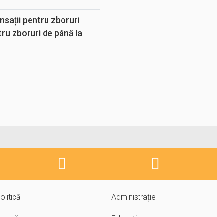
sații pentru zboruri
tru zboruri de până la
olitică
Administrație