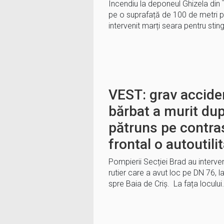
Incendiu la deponeul Ghizela din 
pe o suprafață de 100 de metri pă
intervenit marți seara pentru stin
VEST: grav acciden
bărbat a murit du
pătruns pe contras
frontal o autoutili
Pompierii Secției Brad au interven
rutier care a avut loc pe DN 76, la
spre Baia de Criș. La fața locului