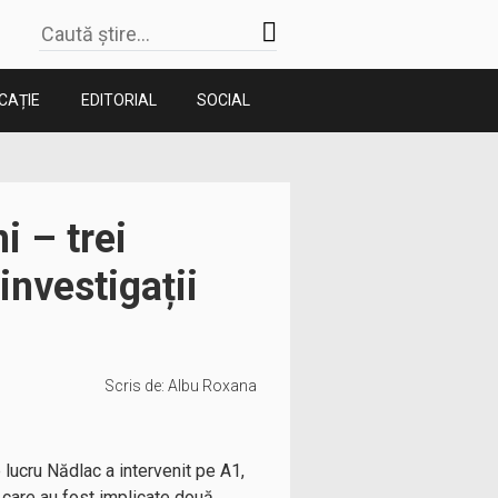
CAȚIE
EDITORIAL
SOCIAL
i – trei
 investigații
Scris de:
Albu Roxana
 lucru Nădlac a intervenit pe A1,
 care au fost implicate două