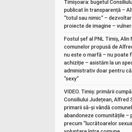
Timișoara: bugetul Consiliul
publicat în transparență – A
“totul sau nimic“ – dezvoltar
proiecte de imagine – vulner
Fostul șef al PNL Timiș, Alin
comunelor propusă de Alfre
nu este o marfă – nu poate fi
achiziție – asistăm la un sp
administrativ doar pentru că
“sexy“
VIDEO. Timiș: primării cumpă
Consiliului Județean, Alfred
primarii să-și vândă comunele
abandoneze comunitățile – 
precum “lucrătoarelor sexual
voluntare între comune