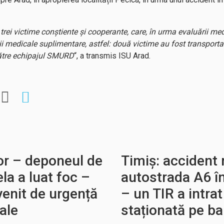
trei victime conștiente și cooperante, care, în urma evaluării med
gații medicale suplimentare, astfel: două victime au fost transport
către echipajul SMURD
“, a transmis ISU Arad.
or – deponeul de
Timiș: accident 
la a luat foc –
autostrada A6 în
venit de urgență
– un TIR a intra
ale
staționată pe b