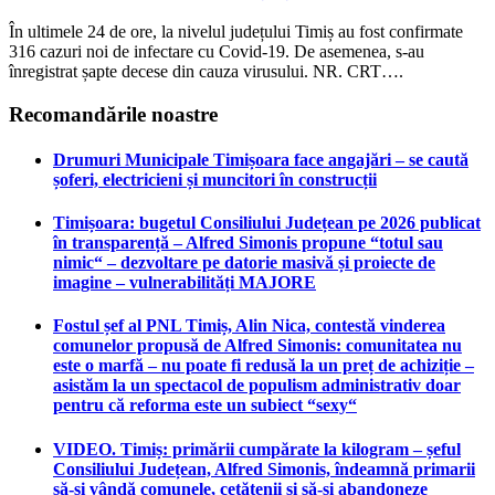
În ultimele 24 de ore, la nivelul județului Timiș au fost confirmate
316 cazuri noi de infectare cu Covid-19. De asemenea, s-au
înregistrat șapte decese din cauza virusului. NR. CRT….
Recomandările noastre
Drumuri Municipale Timișoara face angajări – se caută
șoferi, electricieni și muncitori în construcții
Timișoara: bugetul Consiliului Județean pe 2026 publicat
în transparență – Alfred Simonis propune “totul sau
nimic“ – dezvoltare pe datorie masivă și proiecte de
imagine – vulnerabilități MAJORE
Fostul șef al PNL Timiș, Alin Nica, contestă vinderea
comunelor propusă de Alfred Simonis: comunitatea nu
este o marfă – nu poate fi redusă la un preț de achiziție –
asistăm la un spectacol de populism administrativ doar
pentru că reforma este un subiect “sexy“
VIDEO. Timiș: primării cumpărate la kilogram – șeful
Consiliului Județean, Alfred Simonis, îndeamnă primarii
să-și vândă comunele, cetățenii și să-și abandoneze