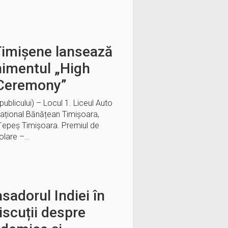
 Timișene lansează
nimentul „High
Ceremony”
publicului) – Locul 1. Liceul Auto
Național Bănățean Timișoara,
 Țepeș Timișoara. Premiul de
colare –…
sadorul Indiei în
iscuții despre