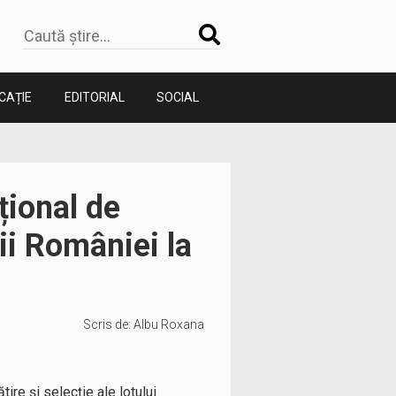
CAȚIE
EDITORIAL
SOCIAL
țional de
rii României la
Scris de:
Albu Roxana
ire și selecție ale lotului