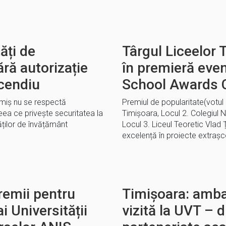
ăți de
Târgul Liceelor
ră autorizație
în premieră eve
ncendiu
School Awards 
imiș nu se respectă
Premiul de popularitate(votul 
ceea ce privește securitatea la
Timișoara, Locul 2. Colegiul 
tăților de învățământ
Locul 3. Liceul Teoretic Vlad
excelență în proiecte extraș
remii pentru
Timișoara: amba
ai Universității
vizită la UVT – d