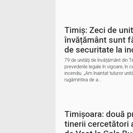
Timiș: Zeci de unit
învățământ sunt fă
de securitate la i
79 de unităţi de învățământ din T
prevederile legale în vigoare, în 
incendiu. „Am înaintat tuturor uni
rugămintea de a…
Timișoara: două p
tinerii cercetători 