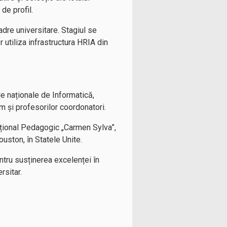
 de profil.
cadre universitare. Stagiul se
r utiliza infrastructura HRIA din
le naționale de Informatică,
um și profesorilor coordonatori.
ațional Pedagogic „Carmen Sylva”,
uston, în Statele Unite.
tru susținerea excelenței în
rsitar.