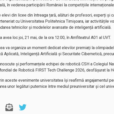
ială, în vederea participării României la competițiile internaționale
elevi din licee din întreaga țară, alături de profesori, experți și 
teneriat cu Universitatea Politehnica Timișoara, iar activitățile vo
ndarea tehnicilor și modelelor avansate de inteligență artificială.
 avea loc joi, 21 mai, de la ora 12:00, în Amfiteatrul A01 al UVT.
tatea va organiza un moment dedicat elevilor premiați la olimpiade
ă Aplicată, Inteligență Artificială și Securitate Cibernetică, prec
ecunoscute și performanțele echipei de robotică CSH a Colegiul N
 Mondial de Robotică FIRST Tech Challenge 2026, desfășurat la Ho
in aceste evenimente universitatea își reafirmă angajamentul pen
a unor legături puternice între mediul preuniversitar și cel unive