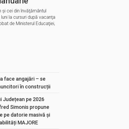
ianuarie
m şi cei din învăţământul
c luni la cursuri după vacanţa
obat de Ministerul Educaţiei,
E
a face angajări – se
muncitori în construcții
ui Județean pe 2026
lfred Simonis propune
e pe datorie masivă și
abilități MAJORE