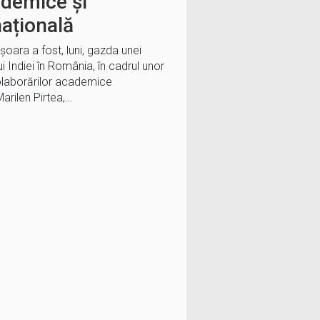
ademice și
națională
șoara a fost, luni, gazda unei
i Indiei în România, în cadrul unor
colaborărilor academice
Marilen Pirtea,…