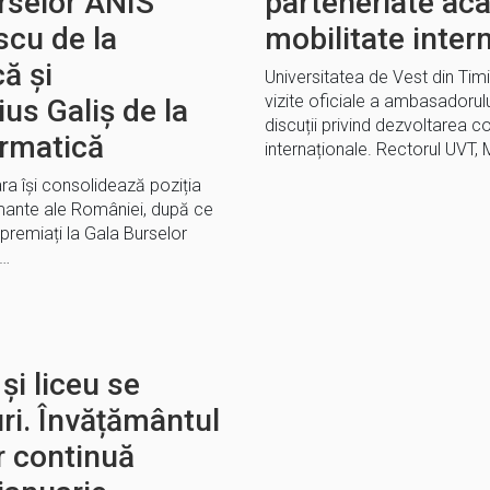
rselor ANIS
parteneriate ac
scu de la
mobilitate inter
ă și
Universitatea de Vest din Timi
vizite oficiale a ambasadorulu
us Galiș de la
discuții privind dezvoltarea 
ormatică
internaționale. Rectorul UVT, 
ra își consolidează poziția
rmante ale României, după ce
 premiați la Gala Burselor
,…
şi liceu se
uri. Învățământul
r continuă