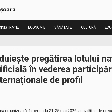
INISTRAȚIE
ECONOMIE
SĂNĂTATE
CULTURĂ
EDU
uiește pregătirea lotului na
ificială în vederea participă
ternaționale de profil
a organizează, în perioada 21-25 mai 2026, activitățile de pregăt