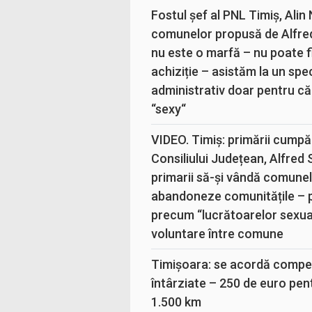
Fostul șef al PNL Timiș, Alin
comunelor propusă de Alfre
nu este o marfă – nu poate fi
achiziție – asistăm la un sp
administrativ doar pentru că
“sexy“
VIDEO. Timiș: primării cumpă
Consiliului Județean, Alfred
primarii să-și vândă comunele
abandoneze comunitățile – 
precum “lucrătoarelor sexual
voluntare între comune
Timișoara: se acordă compen
întârziate – 250 de euro pen
1.500 km