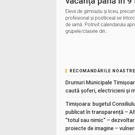
vacanța până în 9 
Elevii de gimnaziu şi liceu, precu
profesional şi postliceal se întor
de iarnă. Potrivit calendarului apr
grupele/clasele din…
RECOMANDĂRILE NOASTR
Drumuri Municipale Timișoar
caută șoferi, electricieni și 
Timișoara: bugetul Consiliul
publicat în transparență – A
“totul sau nimic“ – dezvoltar
proiecte de imagine – vulner