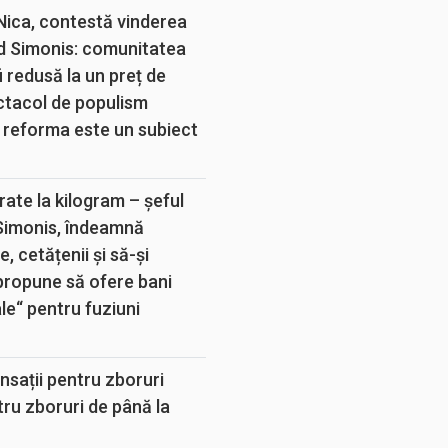
 Nica, contestă vinderea
d Simonis: comunitatea
 redusă la un preț de
ectacol de populism
 reforma este un subiect
rate la kilogram – șeful
 Simonis, îndeamnă
, cetățenii și să-și
propune să ofere bani
e“ pentru fuziuni
sații pentru zboruri
tru zboruri de până la