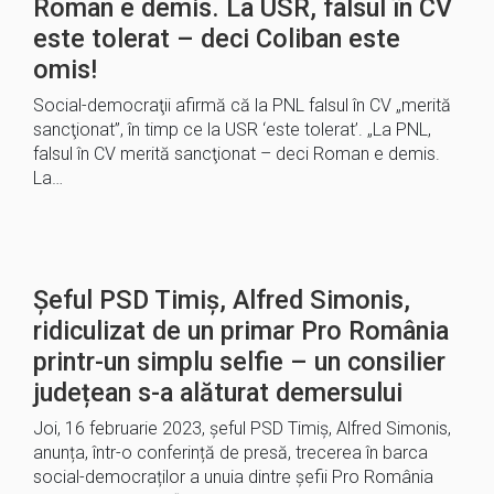
Roman e demis. La USR, falsul în CV
este tolerat – deci Coliban este
omis!
Social-democraţii afirmă că la PNL falsul în CV „merită
sancţionat”, în timp ce la USR ‘este tolerat’. „La PNL,
falsul în CV merită sancţionat – deci Roman e demis.
La…
Șeful PSD Timiș, Alfred Simonis,
ridiculizat de un primar Pro România
printr-un simplu selfie – un consilier
județean s-a alăturat demersului
Joi, 16 februarie 2023, șeful PSD Timiș, Alfred Simonis,
anunța, într-o conferință de presă, trecerea în barca
social-democraților a unuia dintre șefii Pro România