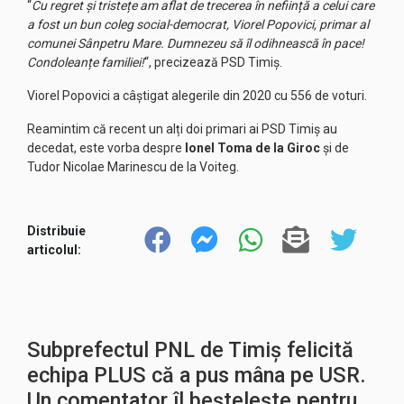
“
Cu regret și tristețe am aflat de trecerea în neființă a celui care
a fost un bun coleg social-democrat, Viorel Popovici, primar al
comunei Sânpetru Mare. Dumnezeu să îl odihnească în pace!
Condoleanțe familiei!
“, precizează PSD Timiș.
Viorel Popovici a câștigat alegerile din 2020 cu 556 de voturi.
Reamintim că recent un alți doi primari ai PSD Timiș au
decedat, este vorba despre
Ionel Toma de la Giroc
și de
Tudor Nicolae Marinescu de la Voiteg.
Distribuie
articolul:
Subprefectul PNL de Timiș felicită
echipa PLUS că a pus mâna pe USR.
Un comentator îl beștelește pentru