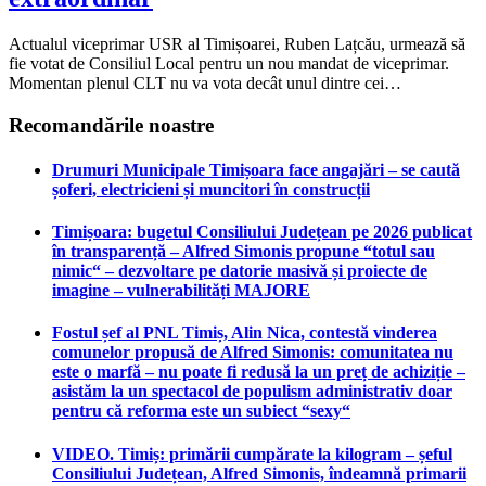
Actualul viceprimar USR al Timișoarei, Ruben Lațcău, urmează să
fie votat de Consiliul Local pentru un nou mandat de viceprimar.
Momentan plenul CLT nu va vota decât unul dintre cei…
Recomandările noastre
Drumuri Municipale Timișoara face angajări – se caută
șoferi, electricieni și muncitori în construcții
Timișoara: bugetul Consiliului Județean pe 2026 publicat
în transparență – Alfred Simonis propune “totul sau
nimic“ – dezvoltare pe datorie masivă și proiecte de
imagine – vulnerabilități MAJORE
Fostul șef al PNL Timiș, Alin Nica, contestă vinderea
comunelor propusă de Alfred Simonis: comunitatea nu
este o marfă – nu poate fi redusă la un preț de achiziție –
asistăm la un spectacol de populism administrativ doar
pentru că reforma este un subiect “sexy“
VIDEO. Timiș: primării cumpărate la kilogram – șeful
Consiliului Județean, Alfred Simonis, îndeamnă primarii