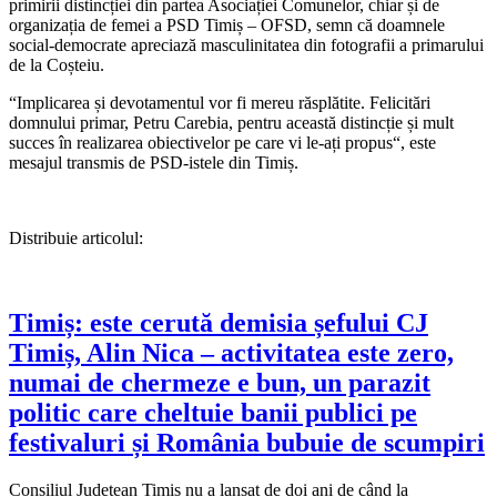
primirii distincției din partea Asociației Comunelor, chiar și de
organizația de femei a PSD Timiș – OFSD, semn că doamnele
social-democrate apreciază masculinitatea din fotografii a primarului
de la Coșteiu.
“Implicarea și devotamentul vor fi mereu răsplătite. Felicitări
domnului primar, Petru Carebia, pentru această distincție și mult
succes în realizarea obiectivelor pe care vi le-ați propus“, este
mesajul transmis de PSD-istele din Timiș.
Distribuie articolul:
Timiș: este cerută demisia șefului CJ
Timiș, Alin Nica – activitatea este zero,
numai de chermeze e bun, un parazit
politic care cheltuie banii publici pe
festivaluri și România bubuie de scumpiri
Consiliul Județean Timiș nu a lansat de doi ani de când la