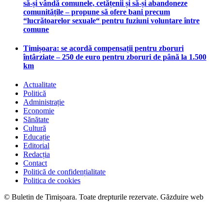
să-și vândă comunele, cetățenii și să-și abandoneze
comunitățile – propune să ofere bani precum
“lucrătoarelor sexuale“ pentru fuziuni voluntare între
comune
Timișoara: se acordă compensații pentru zboruri
întârziate – 250 de euro pentru zboruri de până la 1.500
km
Actualitate
Politică
Administrație
Economie
Sănătate
Cultură
Educație
Editorial
Redacția
Contact
Politică de confidențialitate
Politica de cookies
© Buletin de Timișoara. Toate drepturile rezervate. Găzduire web
maghost.ro