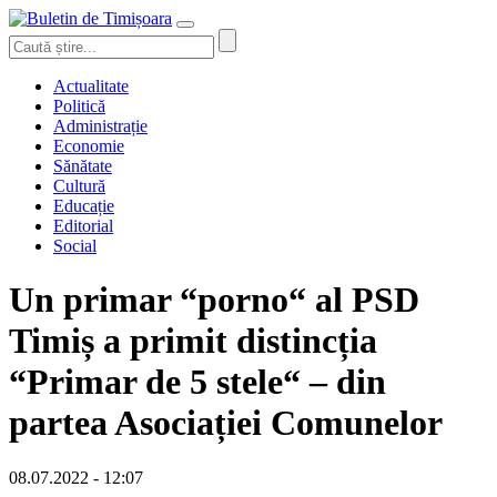
Actualitate
Politică
Administrație
Economie
Sănătate
Cultură
Educație
Editorial
Social
Un primar “porno“ al PSD
Timiș a primit distincția
“Primar de 5 stele“ – din
partea Asociației Comunelor
08.07.2022 - 12:07