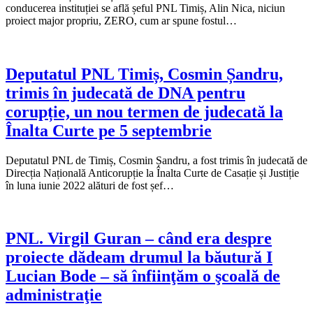
conducerea instituției se află șeful PNL Timiș, Alin Nica, niciun
proiect major propriu, ZERO, cum ar spune fostul…
Deputatul PNL Timiș, Cosmin Șandru,
trimis în judecată de DNA pentru
corupție, un nou termen de judecată la
Înalta Curte pe 5 septembrie
Deputatul PNL de Timiș, Cosmin Șandru, a fost trimis în judecată de
Direcția Națională Anticorupție la Înalta Curte de Casație și Justiție
în luna iunie 2022 alături de fost șef…
PNL. Virgil Guran – când era despre
proiecte dădeam drumul la băutură I
Lucian Bode – să înfiinţăm o şcoală de
administraţie