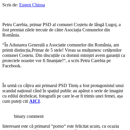
Scris de:
Eugen Chiosa
Petru Carebia, primar PSD al comunei Coșteiu de lângă Lugoj, a
fost premiat zilele trecute de către Asociația Comunelor din
România.
“În Adunarea Generală a Asociatie comunelor din România, am
primit distincția,Primar de 5 stele! Vreau sa mulțumesc cetățenilor
comunei Costeiu. Din discuțiile cu domnii miniștri avem garanții ca
proiectele noastre vor fi finanțate!“, a scris Petru Carebia pe
Facebook.
În urmă cu câțiva ani primarul PSD Timiș a fost protagonistul unui
scandal național când în spațiul public au apărut o serie de imagini
cu edilul dezbrăcat, fotografii pe care le-ar fi trimis unei femei, așa
cum puteți citi
AICI
.
binary comment
Interesant este că primarul “porno“ este felicitat acum, cu ocazia