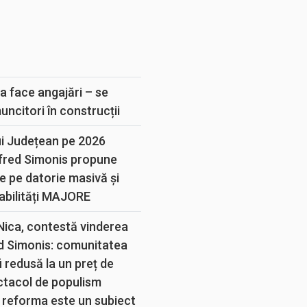
E
a face angajări – se
muncitori în construcții
ui Județean pe 2026
lfred Simonis propune
e pe datorie masivă și
abilități MAJORE
 Nica, contestă vinderea
d Simonis: comunitatea
 redusă la un preț de
ectacol de populism
 reforma este un subiect