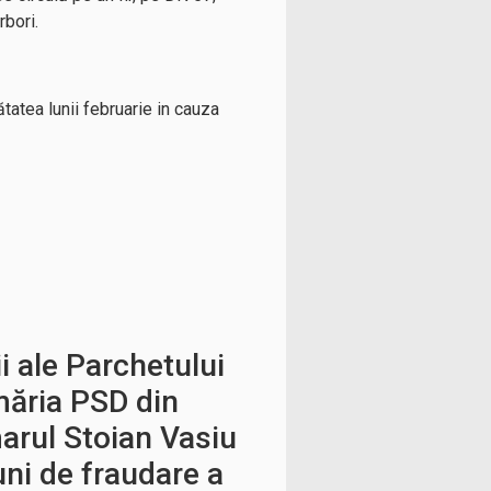
rbori.
tatea lunii februarie in cauza
i ale Parchetului
măria PSD din
arul Stoian Vasiu
uni de fraudare a