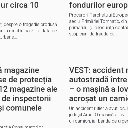
gur circa 10
fondurilor euro
Procurorii Parchetului Europea
sediul Primăriei Tomnatic, din 
ți despre o tragedie produsă
primarului şi la locuinţa contab
ni a murit în baie. La data de
suspiciuni de fraude cu…
3 Urbane…
uă magazine
VEST: accident r
e de protecția
autostradă între
12 magazine ale
– o maşină a lov
 de inspectorii
acroşat un cam
și comunele
Un accident rutier a avut loc, 
judeţul Arad. O maşină a lovit
un camion, iar banda de urge
tectia Consumatorilor