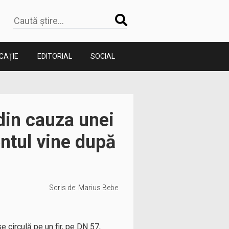
CAȚIE
EDITORIAL
SOCIAL
 din cauza unei
ntul vine după
Scris de:
Marius Bebe
e circulă pe un fir, pe DN 57,