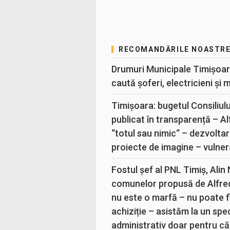
RECOMANDĂRILE NOASTR
Drumuri Municipale Timișoar
caută șoferi, electricieni și 
Timișoara: bugetul Consiliul
publicat în transparență – A
“totul sau nimic“ – dezvoltar
proiecte de imagine – vulner
Fostul șef al PNL Timiș, Alin
comunelor propusă de Alfre
nu este o marfă – nu poate fi
achiziție – asistăm la un sp
administrativ doar pentru că