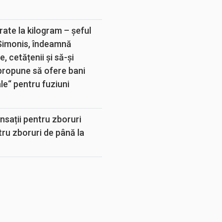
rate la kilogram – șeful
 Simonis, îndeamnă
, cetățenii și să-și
propune să ofere bani
e“ pentru fuziuni
sații pentru zboruri
tru zboruri de până la