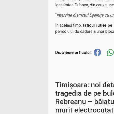
localitatea Dubova, din cauza une
“
Intervine districtul Eșelnița cu 
În același timp,
taficul rutier p
pericolului de cădere a unor blocu
Distribuie articolul:
Timișoara: noi det
tragedia de pe bul
Rebreanu – băiatul
murit electrocuta