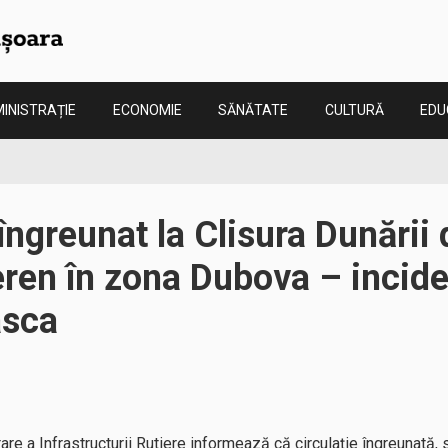
INISTRAȚIE
ECONOMIE
SĂNĂTATE
CULTURĂ
EDU
 îngreunat la Clisura Dunării
eren în zona Dubova – incide
asca
 a Infrastructurii Rutiere informează că circulație îngreunată, s