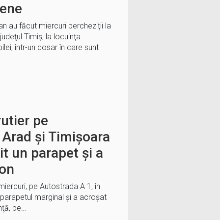
pene
n au făcut miercuri percheziţii la
judeţul Timiș, la locuinţa
ilei, într-un dosar în care sunt
utier pe
 Arad și Timișoara
it un parapet şi a
ion
miercuri, pe Autostrada A 1, în
 parapetul marginal şi a acroşat
nţă, pe…