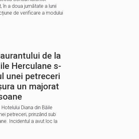
 în a doua jumătate a lunii
cțiune de verificare a modului
aurantului de la
ile Herculane s-
l unei petreceri
șura un majorat
rsoane
 Hotelului Diana din Băile
nei petreceri, prinzând sub
ne. Incidentul a avut loc la