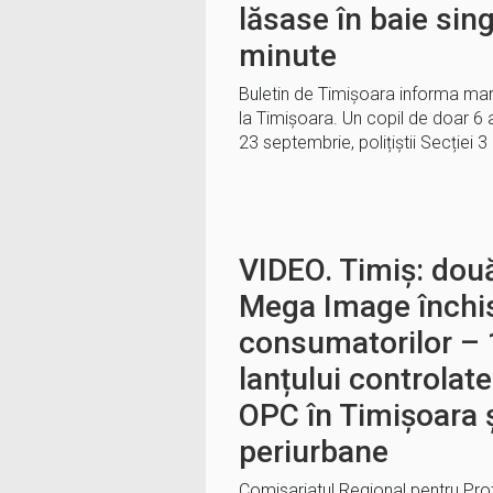
lăsase în baie sin
minute
Buletin de Timișoara informa mar
la Timișoara. Un copil de doar 6 a
23 septembrie, polițiștii Secției 
VIDEO. Timiș: do
Mega Image închis
consumatorilor – 
lanțului controlate
OPC în Timișoara 
periurbane
Comisariatul Regional pentru Pro