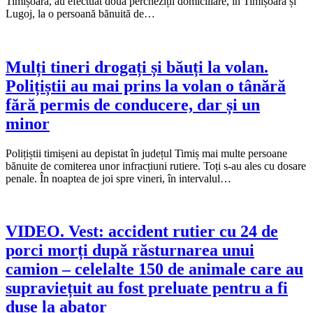
Timișoara, au efectuat două percheziții domiciliare, în Timișoara și
Lugoj, la o persoană bănuită de…
Mulți tineri drogați și băuți la volan.
Polițiștii au mai prins la volan o tânără
fără permis de conducere, dar și un
minor
Polițiștii timișeni au depistat în județul Timiș mai multe persoane
bănuite de comiterea unor infracțiuni rutiere. Toți s-au ales cu dosare
penale. În noaptea de joi spre vineri, în intervalul…
VIDEO. Vest: accident rutier cu 24 de
porci morți după răsturnarea unui
camion – celelalte 150 de animale care au
supraviețuit au fost preluate pentru a fi
duse la abator