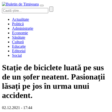
Actualitate
Politică
Administrație
Economie
Sănătate
Cultură
Educație
Editorial
Social
Stație de biciclete luată pe sus
de un șofer neatent. Pasionații
lăsați pe jos în urma unui
accident.
02.12.2021 - 17:44