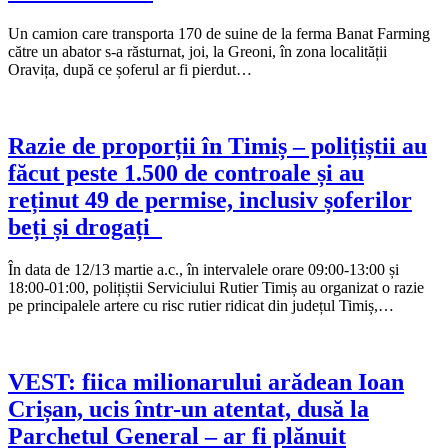
Un camion care transporta 170 de suine de la ferma Banat Farming
către un abator s-a răsturnat, joi, la Greoni, în zona localității
Oravița, după ce șoferul ar fi pierdut…
Razie de proporții în Timiș – polițiștii au
făcut peste 1.500 de controale și au
reținut 49 de permise, inclusiv șoferilor
beți și drogați
În data de 12/13 martie a.c., în intervalele orare 09:00-13:00 și
18:00-01:00, polițiștii Serviciului Rutier Timiș au organizat o razie
pe principalele artere cu risc rutier ridicat din județul Timiș,…
VEST: fiica milionarului arădean Ioan
Crișan, ucis într-un atentat, dusă la
Parchetul General – ar fi plănuit