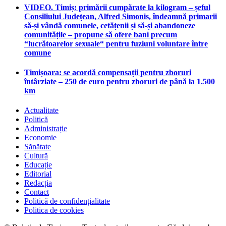
VIDEO. Timiș: primării cumpărate la kilogram – șeful
Consiliului Județean, Alfred Simonis, îndeamnă primarii
să-și vândă comunele, cetățenii și să-și abandoneze
comunitățile – propune să ofere bani precum
“lucrătoarelor sexuale“ pentru fuziuni voluntare între
comune
Timișoara: se acordă compensații pentru zboruri
întârziate – 250 de euro pentru zboruri de până la 1.500
km
Actualitate
Politică
Administrație
Economie
Sănătate
Cultură
Educație
Editorial
Redacția
Contact
Politică de confidențialitate
Politica de cookies