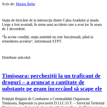
Scris de:
Marius Bebe
Stația de biciclete de la intersecția dintre Calea Aradului și strada
Liege a fost avariată, în urma unui accident care a avut loc în seara
de 1 decembrie.
“În aceste condiții, stația amintită nu este funcțională, până la
remedierea acesteia“, informează STPT.
Distribuie articolul:
Timișoara: percheziții la un traficant de
droguri – a aruncat o cantitate de
substanțe pe geam încercând să scape ele
Polițiștii Brigăzii de Combatere a Criminalității Organizate
Timișoara, împreună cu procurorii D.I.I.C.O.T. – Serviciul Teritorial