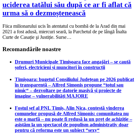
uciderea tatălui său după ce ar fi aflat că
urma să o dezmoștenească
Fiica milionarului ucis în atentatul cu bombă de la Arad din mai
2021 a fost adusă, miercuri seară, la Parchetul de pe lângă Înalta
Curte de Casație şi Justiție. Surse…
Recomandările noastre
Drumuri Municipale Timișoara face angajări – se caută
șoferi, electricieni și muncitori în construcții
Timișoara: bugetul Consiliului Județean pe 2026 publicat
în transparență – Alfred Simonis propune “totul sau
nimic“ – dezvoltare pe datorie masivă și proiecte de
imagine – vulnerabilități MAJORE
Fostul șef al PNL Timiș, Alin Nica, contestă vinderea
comunelor propusă de Alfred Simonis: comunitatea nu
este o marfă – nu poate fi redusă la un preț de achiziție –
asistăm la un spectacol de populism administrativ doar
pentru că reforma este un subiect “sexy“