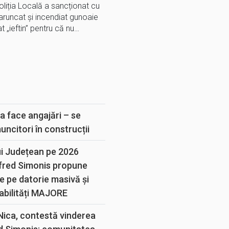
liția Locală a sancționat cu
aruncat și incendiat gunoaie
at „ieftin” pentru că nu…
E
a face angajări – se
muncitori în construcții
ui Județean pe 2026
lfred Simonis propune
e pe datorie masivă și
abilități MAJORE
 Nica, contestă vinderea