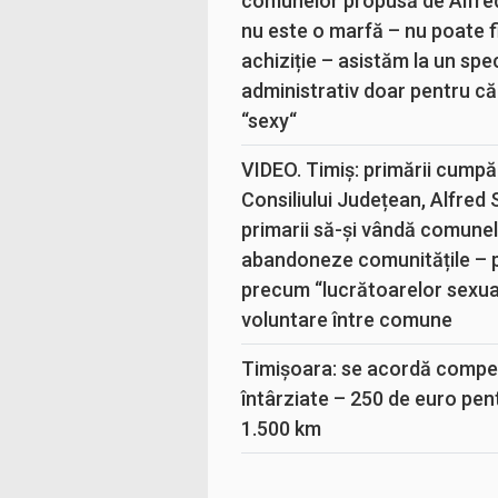
comunelor propusă de Alfre
nu este o marfă – nu poate fi
achiziție – asistăm la un sp
administrativ doar pentru că
“sexy“
VIDEO. Timiș: primării cumpă
Consiliului Județean, Alfred
primarii să-și vândă comunele
abandoneze comunitățile – 
precum “lucrătoarelor sexual
voluntare între comune
Timișoara: se acordă compen
întârziate – 250 de euro pen
1.500 km