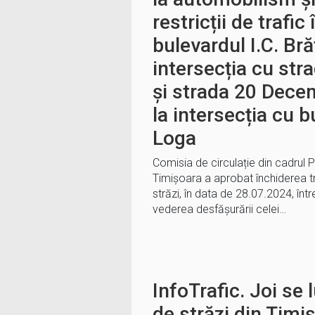
restricții de trafi
bulevardul I.C. Br
intersecția cu str
și strada 20 Dece
la intersecția cu b
Loga
Comisia de circulație din cadrul P
Timișoara a aprobat închiderea tr
străzi, în data de 28.07.2024, într
vederea desfășurării celei…
InfoTrafic. Joi se
de străzi din Timi