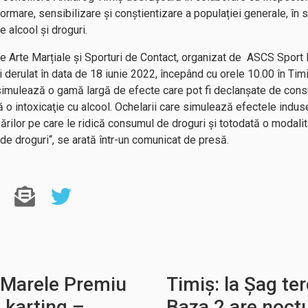
rmare, sensibilizare și conștientizare a populației generale, în spe
e alcool și droguri.
 de Arte Marțiale și Sporturi de Contact, organizat de ASCS Sport 
 derulat în data de 18 iunie 2022, începând cu orele 10.00 în Timiș
 simulează o gamă largă de efecte care pot fi declanşate de cons
ă o intoxicaţie cu alcool. Ochelarii care simulează efectele indu
rilor pe care le ridică consumul de droguri și totodată o modalita
e droguri“, se arată într-un comunicat de presă.
 Marele Premiu
Timiș: la Șag ter
 karting –
Baza 2 are noct