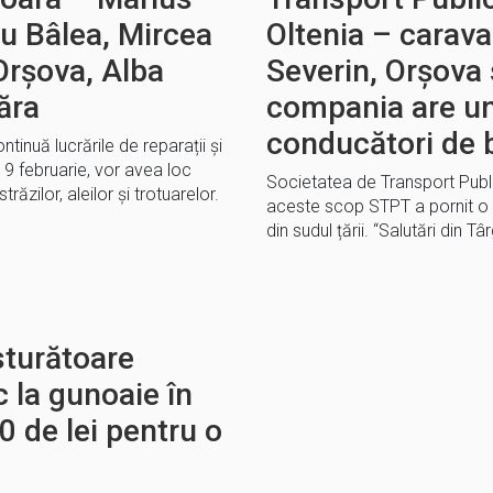
iu Bâlea, Mircea
Oltenia – carava
 Orșova, Alba
Severin, Orșova 
căra
compania are un
conducători de 
inuă lucrările de reparații și
e 9 februarie, vor avea loc
Societatea de Transport Public
străzilor, aleilor și trotuarelor.
aceste scop STPT a pornit o
din sudul țării. “Salutări din 
turătoare
c la gunoaie în
 de lei pentru o