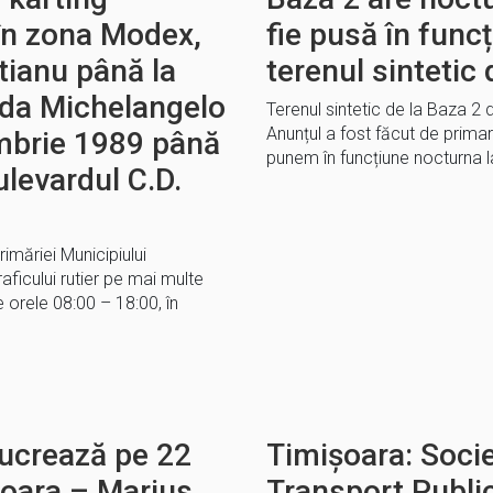
c în zona Modex,
fie pusă în func
ătianu până la
terenul sintetic
ada Michelangelo
Terenul sintetic de la Baza 2
Anunțul a fost făcut de prima
mbrie 1989 până
punem în funcțiune nocturna la
ulevardul C.D.
rimăriei Municipiului
aficului rutier pe mai multe
e orele 08:00 – 18:00, în
 lucrează pe 22
Timișoara: Soci
șoara – Marius
Transport Public