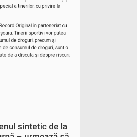
cial a tinerilor, cu privire la
Record Original în parteneriat cu
oara. Tinerii sportivi vor putea
umul de droguri, precum şi
se de consumul de droguri, sunt o
te de a discuta și despre riscuri,
enul sintetic de la
urnă – urmează să