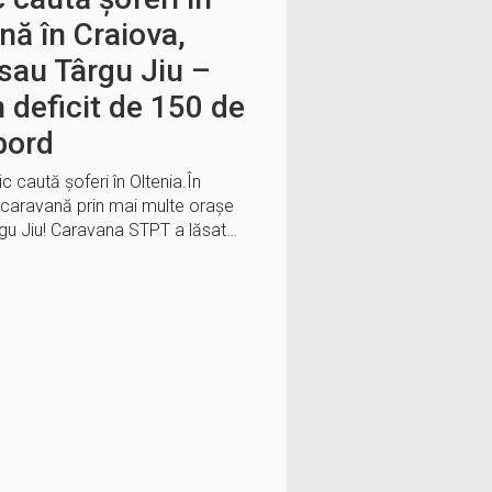
nă în Craiova,
sau Târgu Jiu –
 deficit de 150 de
bord
 caută șoferi în Oltenia.În
 caravană prin mai multe orașe
Târgu Jiu! Caravana STPT a lăsat…