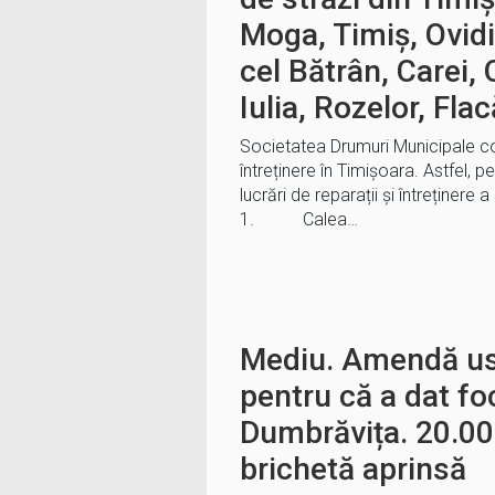
Moga, Timiș, Ovid
cel Bătrân, Carei,
Iulia, Rozelor, Fla
Societatea Drumuri Municipale cont
întreținere în Timișoara. Astfel, p
lucrări de reparații și întreținere a 
1. Calea…
Mediu. Amendă us
pentru că a dat fo
Dumbrăvița. 20.000
brichetă aprinsă