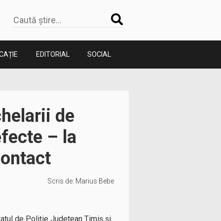
CAȚIE
EDITORIAL
SOCIAL
helarii de
fecte – la
Contact
Scris de:
Marius Bebe
atul de Poliție Judetean Timiș și