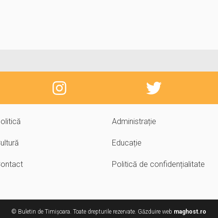
olitică
Administrație
ultură
Educație
ontact
Politică de confidențialitate
© Buletin de Timișoara. Toate drepturile rezervate. Găzduire web
maghost.ro