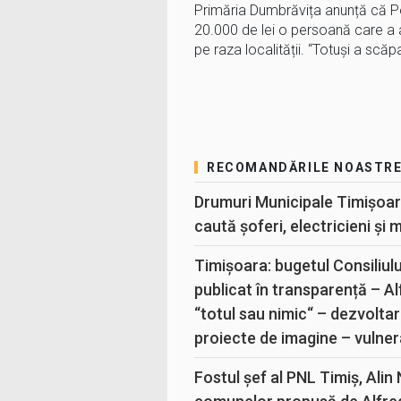
Primăria Dumbrăvița anunță că Po
20.000 de lei o persoană care a 
pe raza localității. “Totuși a scăp
RECOMANDĂRILE NOASTR
Drumuri Municipale Timișoar
caută șoferi, electricieni și 
Timișoara: bugetul Consiliul
publicat în transparență – A
“totul sau nimic“ – dezvoltar
proiecte de imagine – vulner
Fostul șef al PNL Timiș, Alin