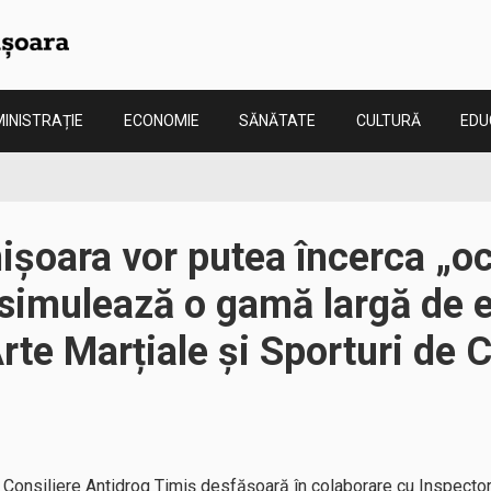
INISTRAȚIE
ECONOMIE
SĂNĂTATE
CULTURĂ
EDU
mișoara vor putea încerca „oc
 simulează o gamă largă de e
Arte Marțiale și Sporturi de 
 Consiliere Antidrog Timiș desfășoară în colaborare cu Inspector