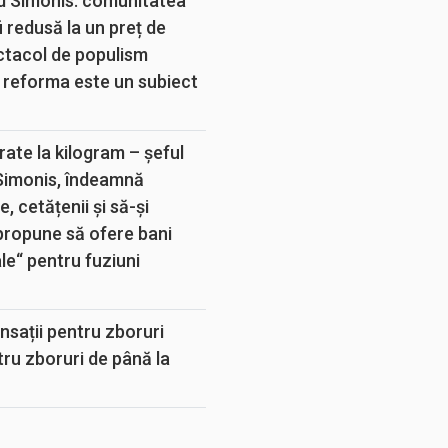
d Simonis: comunitatea
 redusă la un preț de
ectacol de populism
 reforma este un subiect
rate la kilogram – șeful
 Simonis, îndeamnă
, cetățenii și să-și
propune să ofere bani
e“ pentru fuziuni
sații pentru zboruri
tru zboruri de până la