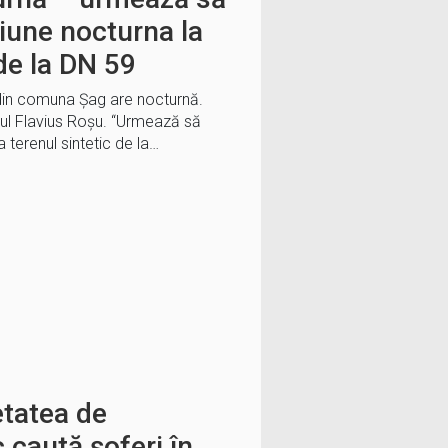
țiune nocturna la
 de la DN 59
 din comuna Șag are nocturnă.
rul Flavius Roșu. “Urmează să
 terenul sintetic de la…
etatea de
 caută șoferi în