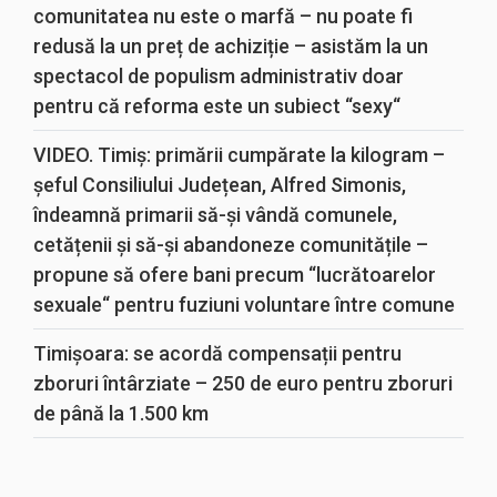
comunitatea nu este o marfă – nu poate fi
redusă la un preț de achiziție – asistăm la un
spectacol de populism administrativ doar
pentru că reforma este un subiect “sexy“
VIDEO. Timiș: primării cumpărate la kilogram –
șeful Consiliului Județean, Alfred Simonis,
îndeamnă primarii să-și vândă comunele,
cetățenii și să-și abandoneze comunitățile –
propune să ofere bani precum “lucrătoarelor
sexuale“ pentru fuziuni voluntare între comune
Timișoara: se acordă compensații pentru
zboruri întârziate – 250 de euro pentru zboruri
de până la 1.500 km