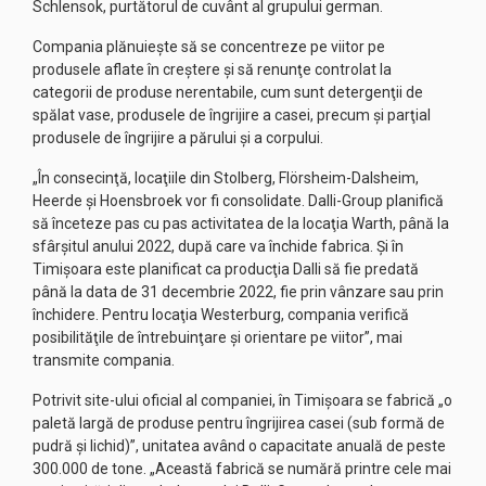
Schlensok, purtătorul de cuvânt al grupului german.
Compania plănuieşte să se concentreze pe viitor pe
produsele aflate în creştere şi să renunţe controlat la
categorii de produse nerentabile, cum sunt detergenţii de
spălat vase, produsele de îngrijire a casei, precum şi parţial
produsele de îngrijire a părului şi a corpului.
„În consecinţă, locaţiile din Stolberg, Flörsheim-Dalsheim,
Heerde şi Hoensbroek vor fi consolidate. Dalli-Group planifică
să înceteze pas cu pas activitatea de la locaţia Warth, până la
sfârşitul anului 2022, după care va închide fabrica. Şi în
Timişoara este planificat ca producţia Dalli să fie predată
până la data de 31 decembrie 2022, fie prin vânzare sau prin
închidere. Pentru locaţia Westerburg, compania verifică
posibilităţile de întrebuinţare şi orientare pe viitor”, mai
transmite compania.
Potrivit site-ului oficial al companiei, în Timişoara se fabrică „o
paletă largă de produse pentru îngrijirea casei (sub formă de
pudră şi lichid)”, unitatea având o capacitate anuală de peste
300.000 de tone. „Această fabrică se numără printre cele mai