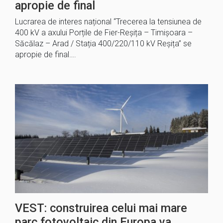
apropie de final
Lucrarea de interes național “Trecerea la tensiunea de
400 kV a axului Porțile de Fier-Reșița – Timișoara –
Săcălaz – Arad / Stația 400/220/110 kV Reșița” se
apropie de final….
VEST: construirea celui mai mare
parc fotovoltaic din Europa va