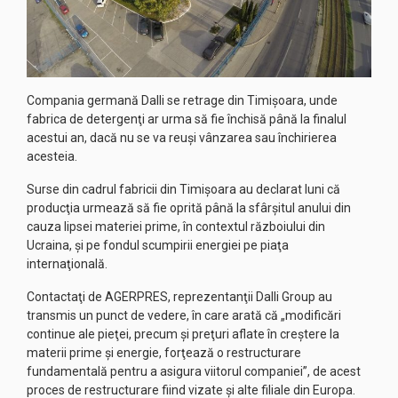
Compania germană Dalli se retrage din Timişoara, unde
fabrica de detergenţi ar urma să fie închisă până la finalul
acestui an, dacă nu se va reuşi vânzarea sau închirierea
acesteia.
Surse din cadrul fabricii din Timişoara au declarat luni că
producţia urmează să fie oprită până la sfârşitul anului din
cauza lipsei materiei prime, în contextul războiului din
Ucraina, şi pe fondul scumpirii energiei pe piaţa
internaţională.
Contactaţi de AGERPRES, reprezentanţii Dalli Group au
transmis un punct de vedere, în care arată că „modificări
continue ale pieţei, precum şi preţuri aflate în creştere la
materii prime şi energie, forţează o restructurare
fundamentală pentru a asigura viitorul companiei”, de acest
proces de restructurare fiind vizate şi alte filiale din Europa.