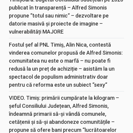
publicat în transparență – Alfred Simonis
propune “totul sau nimic“ – dezvoltare pe
datorie masivă și proiecte de imagine –
vulnerabilități MAJORE
Fostul șef al PNL Timiș, Alin Nica, contestă
vinderea comunelor propusă de Alfred Simonis:
comunitatea nu este o marfă – nu poate fi
redusă la un preț de achiziție – asistăm la un
spectacol de populism administrativ doar
pentru că reforma este un subiect “sexy“
VIDEO. Timiș: primării cumpărate la kilogram –
șeful Consiliului Județean, Alfred Simonis,
îndeamnă primarii să-și vândă comunele,
cetățenii și să-și abandoneze comunitățile –
propune să ofere bani precum “lucrătoarelor