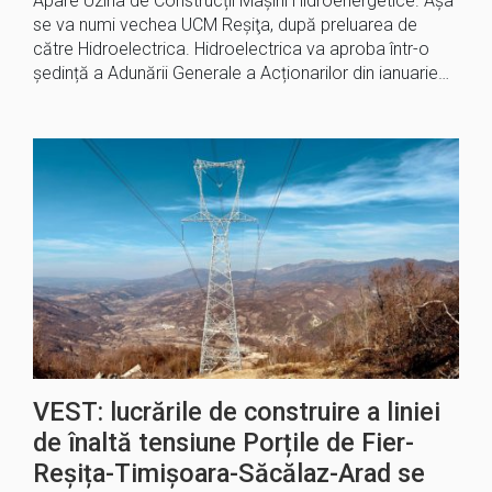
Apare Uzina de Construcții Mașini Hidroenergetice. Așa
se va numi vechea UCM Reşiţa, după preluarea de
către Hidroelectrica. Hidroelectrica va aproba într-o
ședință a Adunării Generale a Acționarilor din ianuarie…
VEST: lucrările de construire a liniei
de înaltă tensiune Porțile de Fier-
Reșița-Timișoara-Săcălaz-Arad se