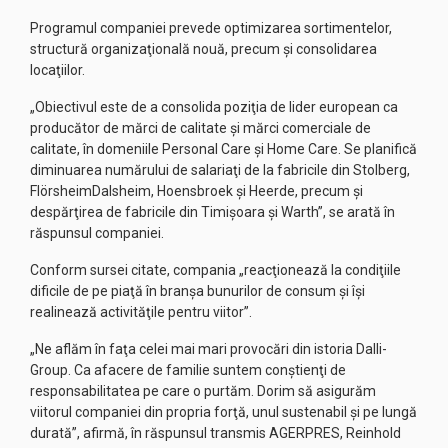
Programul companiei prevede optimizarea sortimentelor,
structură organizaţională nouă, precum şi consolidarea
locaţiilor.
„Obiectivul este de a consolida poziţia de lider european ca
producător de mărci de calitate şi mărci comerciale de
calitate, în domeniile Personal Care şi Home Care. Se planifică
diminuarea numărului de salariaţi de la fabricile din Stolberg,
FlörsheimDalsheim, Hoensbroek şi Heerde, precum şi
despărţirea de fabricile din Timişoara şi Warth”, se arată în
răspunsul companiei.
Conform sursei citate, compania „reacţionează la condiţiile
dificile de pe piaţă în branşa bunurilor de consum şi îşi
realinează activităţile pentru viitor”.
„Ne aflăm în faţa celei mai mari provocări din istoria Dalli-
Group. Ca afacere de familie suntem conştienţi de
responsabilitatea pe care o purtăm. Dorim să asigurăm
viitorul companiei din propria forţă, unul sustenabil şi pe lungă
durată”, afirmă, în răspunsul transmis AGERPRES, Reinhold