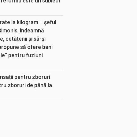
 reforma este un subiect
rate la kilogram – șeful
 Simonis, îndeamnă
, cetățenii și să-și
propune să ofere bani
e“ pentru fuziuni
sații pentru zboruri
tru zboruri de până la