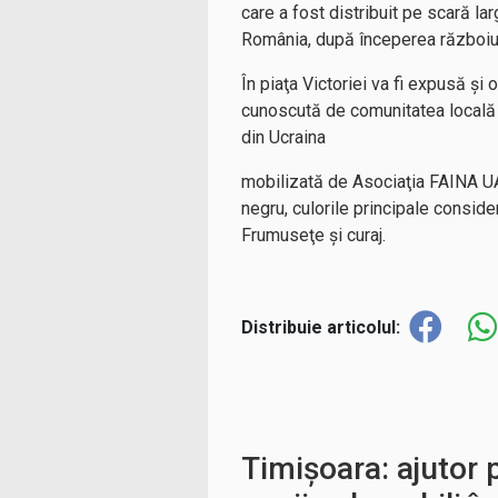
care a fost distribuit pe scară la
România, după începerea războiului
În piaţa Victoriei va fi expusă ş
cunoscută de comunitatea locală c
din Ucraina
mobilizată de Asociaţia FAINA UA d
negru, culorile principale consid
Frumuseţe şi curaj.
Distribuie articolul:
Timișoara: ajutor 