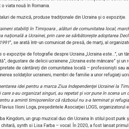
t o viata nouă în Romania.
italuri de muzică, produse tradiţionale din Ucraina şi o expoziţie.
aineni stabiliţi în Timişoara , alături de comunitatea local, marc
a naţională a Ucrainei, prin care se sărbătoreşte adoptarea Decl
 1991
”, se arată într-un comunicat de presă, de marţi, al organizat
o expoziţie de fotografie despre Ucraina „Ucraina este…”, un târg
rtă”, degustare de delicii ucrainene „Ucraina este mâncare” şi un 
rpretate de cântăreţi din comunitatea locală – profesionişti sau a
inerea soldaţilor ucraineni, membri de familie a unor refugiaţi ucr
entarea idei pentru a marca Ziua Independenţei Ucrainei la Timiş
i care s-au organizat singuri, au repetat şi vor pune în scena u
entru a aminti timişorenilor că războiul nu s-a terminat şi refugi
t Flavius Ilioni Loga, preşedintele Asociaţiei LOGS, organizatorul 
ba Kingdom, un grup muzical duo din Ucraina în stilul post punk şi
chitară, synth si Lisa Farba – vocal. În 2020, a fost lansat primu