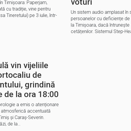
voturi
 în Timișoara: Paperjam,
 cu tradiție, vine pentru
Un sistem audio amplasat în s
 Tineretului) pe 3 iulie, într-
persoanelor cu deficiențe de
la Timișoara, dacă întrunește 
cetățenilor. Sistemul Step-He
ă vin vijeliile
ortocaliu de
ântului, grindină
e de la ora 18:00
rologie a emis o atenționare
te atmosferică accentuată
Timiș și Caraș-Severin.
ăzi, de la…