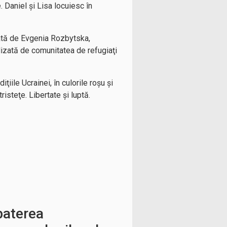
. Daniel şi Lisa locuiesc în
iată de Evgenia Rozbytska,
lizată de comunitatea de refugiaţi
iile Ucrainei, în culorile roşu şi
isteţe. Libertate şi luptă.
baterea