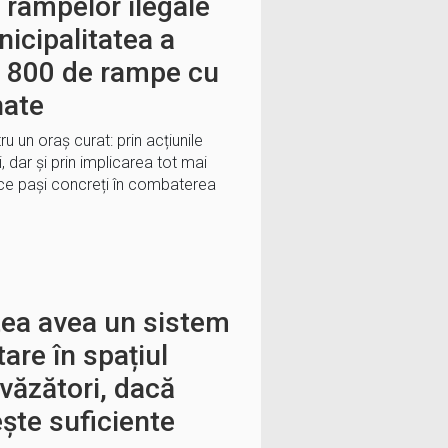
 rampelor ilegale
icipalitatea a
te 800 de rampe cu
nate
u un oraș curat: prin acțiunile
, dar și prin implicarea tot mai
face pași concreți în combaterea
tea avea un sistem
are în spațiul
văzători, dacă
ește suficiente