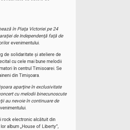
hează în Piaţa Victoriei pe 24
araţiei de Independenţă faţă de
orilor evenimentului.
 de solidaritate şi ateliere de
recital cu cele mai bune melodii
matori în centrul Timisoarei. Se
aineni din Timişoara.
oara aparţine în exclusivitate
n concert cu melodii binecunoscute
aţii au nevoie în continuare de
evenimentului.
 rock electronic alcătuit din
l lor album „House of Liberty”,