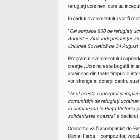
refugiaţi ucraineni care au începu
În cadrul evenimentului vor fi rec
”
Cei aproape 800 de refugiaţi ucr
August – Ziua Independenţei, ziu
Uniunea Sovietică pe 24 August
Programul evenimentului cuprinde 
creaţie „Ucraina este bogată în a
ucrainene din toate timpurile inte
vor strange şi donaţii pentru susţ
“
Anul acesta conceptul şi implem
comunităţii de refugiaţi ucrainen
în ucraineană în Piaţa Victoriei p
solidaritatea noastra
.“ a declara
Concertul va fi acompaniat de Far
Daniel Farba – compozitor, vocal, 