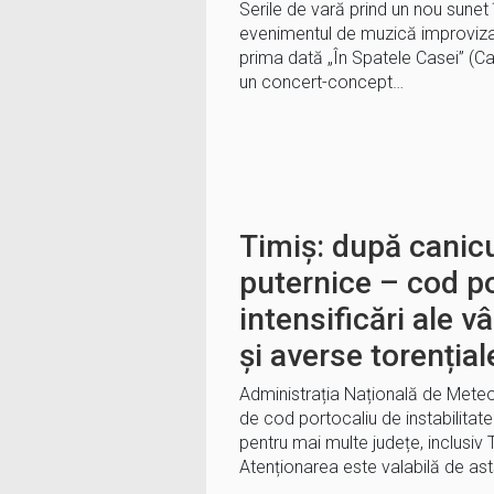
Serile de vară prind un nou sunet
evenimentul de muzică improvizată
prima dată „În Spatele Casei” (Casa
un concert-concept…
Timiș: după canicul
puternice – cod p
intensificări ale v
și averse torențial
Administrația Națională de Meteo
de cod portocaliu de instabilita
pentru mai multe județe, inclusiv 
Atenționarea este valabilă de ast