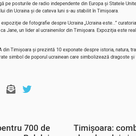
rgă pe posturile de radio independente din Europa şi Statele Unite
 din Ucraina şi de cateva luni s-au stabilit în Timişoara.
i o expoziţie de fotografie despre Ucraina „Ucraina este…” curator
a Jane, un lider al ucrainenilor din Timişoara. Expoziţia este rea
in Timişoara şi prezintă 10 exponate despre istoria, natura, tradiţ
erate simbol de poporul ucrainean care simbolizează dragoste şi tr
pentru 700 de
Timișoara: com