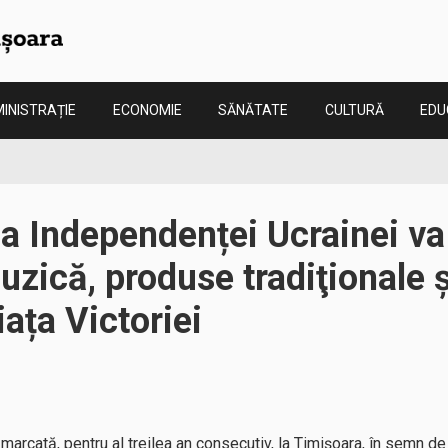
INISTRAȚIE
ECONOMIE
SĂNĂTATE
CULTURĂ
EDU
a Independenței Ucrainei va
muzică, produse tradiţionale 
iața Victoriei
marcată, pentru al treilea an consecutiv, la Timişoara, în semn de