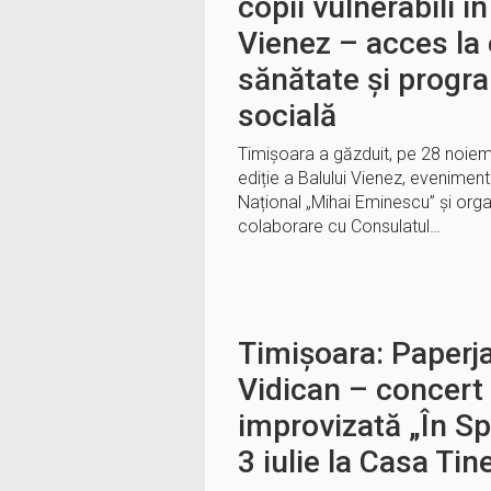
copii vulnerabili î
Vienez – acces la 
sănătate și progr
socială
Timișoara a găzduit, pe 28 noiem
ediție a Balului Vienez, eveniment
Național „Mihai Eminescu” și orga
colaborare cu Consulatul…
Timișoara: Paperj
Vidican – concert
improvizată „În Sp
3 iulie la Casa Tin