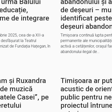
n urma Balului
abandonului și a
educație,
de deșeuri – mun
ame de integrare
identificat pes
deșeuri abando
brie 2025, cea de-a XII-a
Timișoara continuă lupta pentr
 desfășurat la Teatrul
permanente ale municipalității
nizat de Fundația Hațegan, în
activă a cetățenilor, orașul 
abandonului ilegal de…
am și Ruxandra
Timișoara ar pu
 de muzică
acustic de orient
atele Casei”, pe
public pentru ne
eretului
proiectul întrun