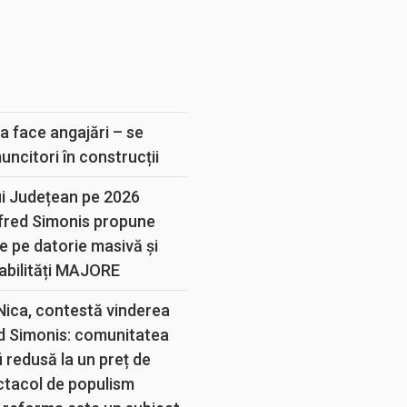
E
a face angajări – se
muncitori în construcții
ui Județean pe 2026
lfred Simonis propune
e pe datorie masivă și
abilități MAJORE
 Nica, contestă vinderea
d Simonis: comunitatea
 redusă la un preț de
ectacol de populism