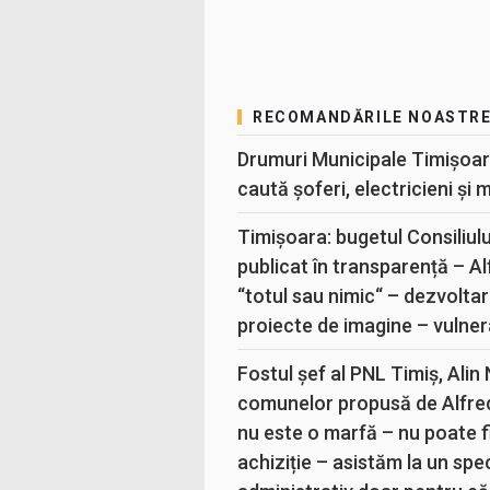
RECOMANDĂRILE NOASTR
Drumuri Municipale Timișoar
caută șoferi, electricieni și 
Timișoara: bugetul Consiliul
publicat în transparență – A
“totul sau nimic“ – dezvoltar
proiecte de imagine – vulner
Fostul șef al PNL Timiș, Alin
comunelor propusă de Alfre
nu este o marfă – nu poate fi
achiziție – asistăm la un sp