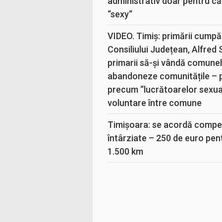
administrativ doar pentru că
“sexy“
VIDEO. Timiș: primării cumpă
Consiliului Județean, Alfred
primarii să-și vândă comunele
abandoneze comunitățile – 
precum “lucrătoarelor sexual
voluntare între comune
Timișoara: se acordă compen
întârziate – 250 de euro pen
1.500 km