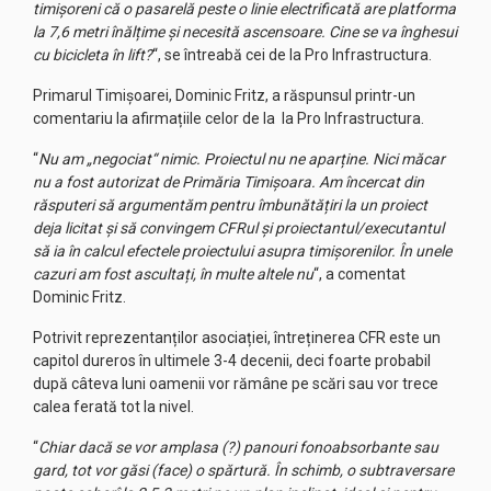
timișoreni că o pasarelă peste o linie electrificată are platforma
la 7,6 metri înălțime și necesită ascensoare. Cine se va înghesui
cu bicicleta în lift?
“, se întreabă cei de la Pro Infrastructura.
Primarul Timișoarei, Dominic Fritz, a răspunsul printr-un
comentariu la afirmațiile celor de la la Pro Infrastructura.
“
Nu am „negociat“ nimic. Proiectul nu ne aparține. Nici măcar
nu a fost autorizat de Primăria Timișoara. Am încercat din
răsputeri să argumentăm pentru îmbunătățiri la un proiect
deja licitat și să convingem CFRul și proiectantul/executantul
să ia în calcul efectele proiectului asupra timișorenilor. În unele
cazuri am fost ascultați, în multe altele nu
“, a comentat
Dominic Fritz.
Potrivit reprezentanților asociației, întreținerea CFR este un
capitol dureros în ultimele 3-4 decenii, deci foarte probabil
după câteva luni oamenii vor rămâne pe scări sau vor trece
calea ferată tot la nivel.
“
Chiar dacă se vor amplasa (?) panouri fonoabsorbante sau
gard, tot vor găsi (face) o spărtură. În schimb, o subtraversare