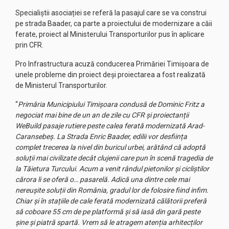
Specialiștii asociației se referă la pasajul care se va construi
pe strada Baader, ca parte a proiectului de modernizare a căii
ferate, proiect al Ministerului Transporturilor pus în aplicare
prin CFR.
Pro Infrastructura acuză conducerea Primăriei Timișoara de
unele probleme din proiect deși proiectarea a fost realizată
de Ministerul Transporturilor.
“
Primăria Municipiului Timișoara condusă de Dominic Fritz a
negociat mai bine de un an de zile cu CFR și proiectanții
WeBuild pasaje rutiere peste calea ferată modernizată Arad-
Caransebeș. La Strada Enric Baader, edilii vor desființa
complet trecerea la nivel din buricul urbei, arătând că adoptă
soluții mai civilizate decât clujenii care pun în scenă tragedia de
la Tăietura Turcului. Acum a venit rândul pietonilor și cicliștilor
cărora li se oferă o… pasarelă. Adică una dintre cele mai
nereușite soluții din România, gradul lor de folosire fiind infim.
Chiar și în stațiile de cale ferată modernizată călătorii preferă
să coboare 55 cm de pe platformă și să iasă din gară peste
șine și piatră spartă. Vrem să le atragem atenția arhitecților