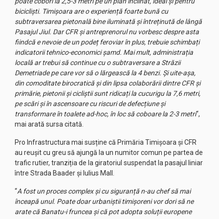
poate coborî la 2,5-3 metri pe un plan inclinat, ideal și pentru
bicicliști. Timișoara are o experiență foarte bună cu
subtraversarea pietonală bine iluminată și întreținută de lângă
Pasajul Jiul. Dar CFR și antreprenorul nu vorbesc despre asta
fiindcă e nevoie de un podeț feroviar în plus, trebuie schimbați
indicatorii tehnico-economici șamd. Mai mult, administrația
locală ar trebui să continue cu o subtraversare a Străzii
Demetriade pe care vor să o lărgească la 4 benzi. Și uite-așa,
din comoditate birocratică și din lipsa colaborării dintre CFR și
primărie, pietonii și cicliștii sunt ridicați la cucurigu la 7,6 metri,
pe scări și în ascensoare cu riscuri de defecțiune și
transformare în toalete ad-hoc, în loc să coboare la 2-3 metri
“,
mai arată sursa citată.
Pro Infrastructura mai susține că Primăria Timișoara și CFR
au reușit cu greu să ajungă la un numitor comun pe partea de
trafic rutier, tranziția de la giratoriul suspendat la pasajul liniar
între Strada Baader și Iulius Mall.
“
A fost un proces complex și cu siguranță n-au chef să mai
înceapă unul. Poate doar urbaniștii timișoreni vor dori să ne
arate că Banatu-i fruncea și că pot adopta soluții europene