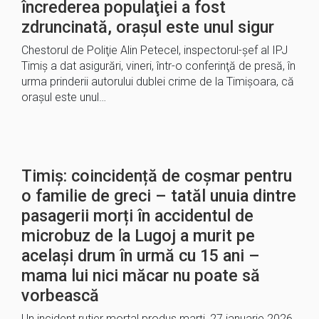
încrederea populaţiei a fost
zdruncinată, oraşul este unul sigur
Chestorul de Poliţie Alin Petecel, inspectorul-şef al IPJ
Timiş a dat asigurări, vineri, într-o conferinţă de presă, în
urma prinderii autorului dublei crime de la Timişoara, că
oraşul este unul…
Timiș: coincidență de coșmar pentru
o familie de greci – tatăl unuia dintre
pasagerii morți în accidentul de
microbuz de la Lugoj a murit pe
același drum în urmă cu 15 ani –
mama lui nici măcar nu poate să
vorbească
Un incident rutier mortal produs marți, 27 ianuarie 2026,