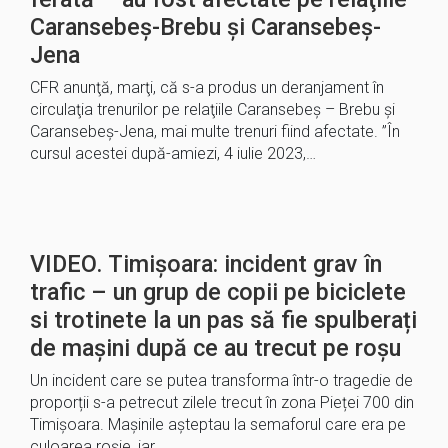
Caransebeş-Brebu şi Caransebeş-
Jena
CFR anunţă, marţi, că s-a produs un deranjament în
circulaţia trenurilor pe relaţiile Caransebeş – Brebu şi
Caransebeş-Jena, mai multe trenuri fiind afectate. ”În
cursul acestei după-amiezi, 4 iulie 2023,…
VIDEO. Timișoara: incident grav în
trafic – un grup de copii pe biciclete
si trotinete la un pas să fie spulberați
de mașini după ce au trecut pe roșu
Un incident care se putea transforma într-o tragedie de
proporții s-a petrecut zilele trecut în zona Pieței 700 din
Timișoara. Mașinile așteptau la semaforul care era pe
culoarea roșie, iar…