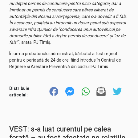
nu deține permis de conducere pentru nicio categorie, dar a
înmânat un permis de conducere care părea eliberat de
autoritățile din Bosnia și Herțegovina, care s-a dovedit a fi fals.
În acest caz, polițiștii au întocmit un dosar penal sub aspectul
săvârșirii infracțiunilor de “conducerea unui autovehicul pe
drumurile publice fără a deține permis de conducere” și “uz de
fals”
“, arată IPJ TImiș.
În urma probatoriului administrat, bărbatul a fost reținut
pentru o perioadă de 24 de ore, fiind introdus în Centrul de
Reținere și Arestare Preventivă din cadrul IPJ Timis.
Distribuie
articolul:
VEST: s-a luat curentul pe calea
ferată – au fost afectate pe relaţiile