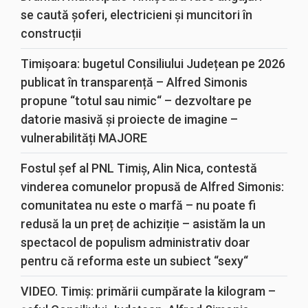
se caută șoferi, electricieni și muncitori în
construcții
Timișoara: bugetul Consiliului Județean pe 2026
publicat în transparență – Alfred Simonis
propune “totul sau nimic“ – dezvoltare pe
datorie masivă și proiecte de imagine –
vulnerabilități MAJORE
Fostul șef al PNL Timiș, Alin Nica, contestă
vinderea comunelor propusă de Alfred Simonis:
comunitatea nu este o marfă – nu poate fi
redusă la un preț de achiziție – asistăm la un
spectacol de populism administrativ doar
pentru că reforma este un subiect “sexy“
VIDEO. Timiș: primării cumpărate la kilogram –