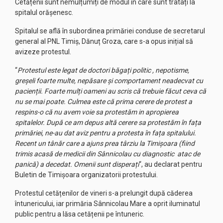
Cetățenii sunt nemulțumiți de modul în care sunt tratați la
spitalul orășenesc.
Spitalul se află în subordinea primăriei conduse de secretarul
general al PNL Timiș, Dănuț Groza, care s-a opus inițial să
avizeze protestul.
“
Protestul este legat de doctori băgați politic , nepotisme,
greșeli foarte multe, nepăsare și comportament neadecvat cu
pacienții. Foarte mulți oameni au scris că trebuie făcut ceva că
nu se mai poate. Culmea este că prima cerere de protest a
respins-o că nu avem voie sa protestăm in apropierea
spitalelor. După ce am depus altă cerere sa protestăm în fața
primăriei, ne-au dat aviz pentru a protesta în fața spitalului.
Recent un tânăr care a ajuns prea târziu la Timișoara (fiind
trimis acasă de medicii din Sânnicolau cu diagnostic atac de
panică) a decedat. Omenii sunt disperați
“, au declarat pentru
Buletin de Timișoara organizatorii protestului.
Protestul cetățenilor de vineri s-a prelungit după căderea
întunericului, iar primăria Sânnicolau Mare a oprit iluminatul
public pentru a lăsa cetățenii pe întuneric.