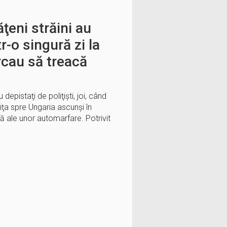
ţeni străini au
tr-o singură zi la
cau să treacă
depistaţi de poliţişti, joi, când
iţa spre Ungaria ascunşi în
 ale unor automarfare. Potrivit