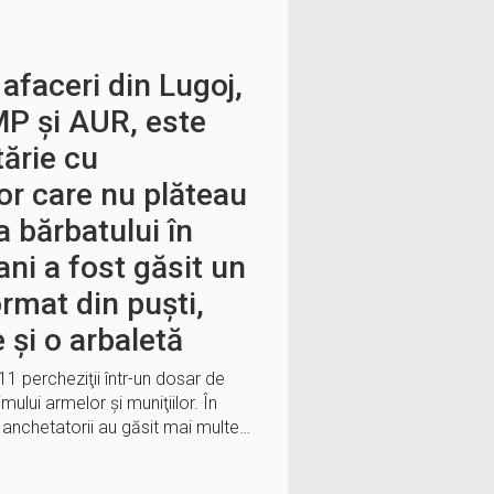
afaceri din Lugoj,
P și AUR, este
ărie cu
or care nu plăteau
 bărbatului în
ani a fost găsit un
ormat din puști,
 și o arbaletă
t 11 percheziţii într-un dosar de
lui armelor şi muniţiilor. În
 anchetatorii au găsit mai multe…