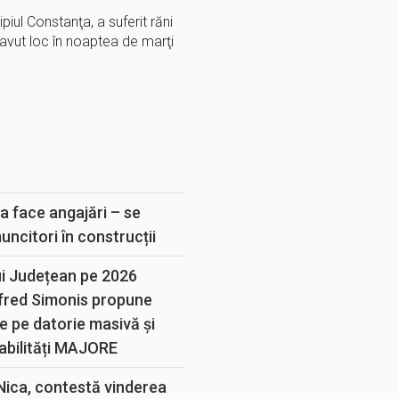
piul Constanţa, a suferit răni
avut loc în noaptea de marţi
E
a face angajări – se
muncitori în construcții
ui Județean pe 2026
lfred Simonis propune
e pe datorie masivă și
abilități MAJORE
 Nica, contestă vinderea