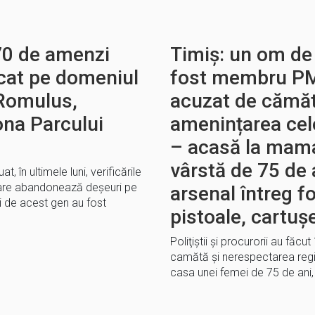
70 de amenzi
Timiș: un om de 
cat pe domeniul
fost membru PM
 Romulus,
acuzat de cămăt
ona Parcului
amenințarea cel
– acasă la mama
vârstă de 75 de 
, în ultimele luni, verificările
care abandonează deșeuri pe
arsenal întreg f
ii de acest gen au fost
pistoale, cartușe
Poliţiştii şi procurorii au făcu
camătă şi nerespectarea regimu
casa unei femei de 75 de ani,