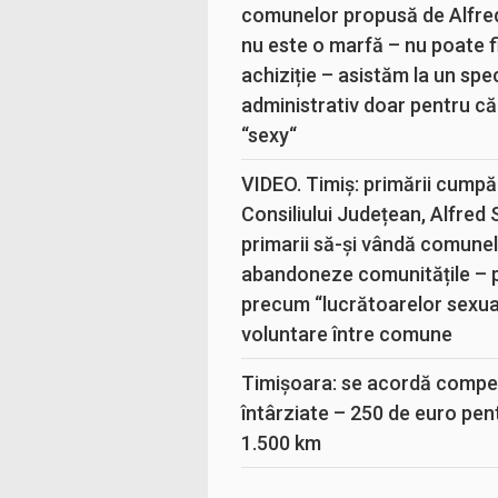
comunelor propusă de Alfre
nu este o marfă – nu poate fi
achiziție – asistăm la un sp
administrativ doar pentru că
“sexy“
VIDEO. Timiș: primării cumpă
Consiliului Județean, Alfred
primarii să-și vândă comunele
abandoneze comunitățile – 
precum “lucrătoarelor sexual
voluntare între comune
Timișoara: se acordă compen
întârziate – 250 de euro pen
1.500 km