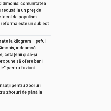
d Simonis: comunitatea
 redusă la un preț de
ectacol de populism
 reforma este un subiect
rate la kilogram – șeful
 Simonis, îndeamnă
, cetățenii și să-și
propune să ofere bani
e“ pentru fuziuni
sații pentru zboruri
tru zboruri de până la