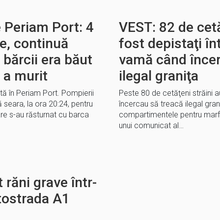
 Periam Port: 4
VEST: 82 de cetă
e, continuă
fost depistaţi în
 bărcii era băut
vamă când încer
 a murit
ilegal graniţa
ă în Periam Port. Pompierii
Peste 80 de cetăţeni străini au 
ă seara, la ora 20:24, pentru
încercau să treacă ilegal gran
re s-au răsturnat cu barca
compartimentele pentru marfă
unui comunicat al…
 răni grave într-
tostrada A1