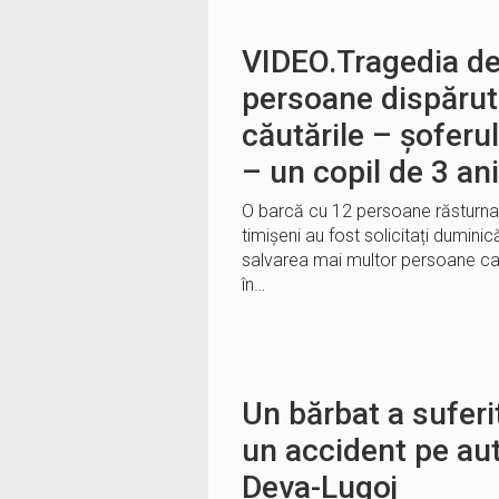
VIDEO.Tragedia de
persoane dispărut
căutările – șoferul
– un copil de 3 ani
O barcă cu 12 persoane răsturnat
timișeni au fost solicitați duminic
salvarea mai multor persoane ca
în…
Un bărbat a suferit
un accident pe au
Deva-Lugoj