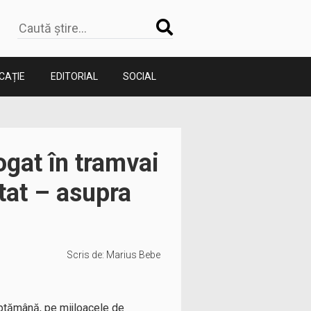
CAȚIE
EDITORIAL
SOCIAL
ogat în tramvai
tat – asupra
Scris de:
Marius Bebe
 săptămână, pe mijloacele de