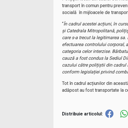
transport în comun pentru preveni
socială în mijloacele de transpor
“
În cadrul acestei acțiuni, în cursu
și Catedrala Mitropolitană, poliț
care s-a trecut la legitimarea sa.
efectuarea controlului corporal, 
categoria celor interzise. Bărbat
cauză a fost condus la Sediul Dir
cazului către polițiștii din cadr
conform legislației privind combat
Tot în cadrul acțiunilor din acea
adăpost au fost transportate la c
Distribuie articolul: