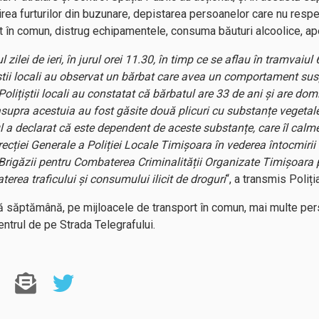
rea furturilor din buzunare, depistarea persoanelor care nu resp
t în comun, distrug echipamentele, consuma băuturi alcoolice, ape
l zilei de ieri, în jurul orei 11.30, în timp ce se aflau în tramvaiu
iștii locali au observat un bărbat care avea un comportament susp
 Polițiștii locali au constatat că bărbatul are 33 de ani și are dom
asupra acestuia au fost găsite două plicuri cu substanțe vegetale
ul a declarat că este dependent de aceste substanțe, care îl cal
ecției Generale a Poliției Locale Timișoara în vederea întocmiri
ul Brigăzii pentru Combaterea Criminalității Organizate Timișoara 
erea traficului și consumului ilicit de droguri
“, a transmis Poliț
stă săptămână, pe mijloacele de transport în comun, mai multe per
entrul de pe Strada Telegrafului.