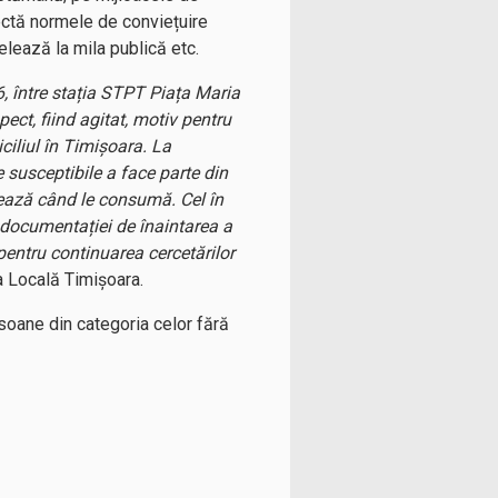
ectă normele de conviețuire
lează la mila publică etc.
l 6, între stația STPT Piața Maria
ect, fiind agitat, motiv pentru
iciliul în Timișoara. La
 susceptibile a face parte din
mează când le consumă. Cel în
i documentației de înaintarea a
pentru continuarea cercetărilor
ia Locală Timișoara.
soane din categoria celor fără