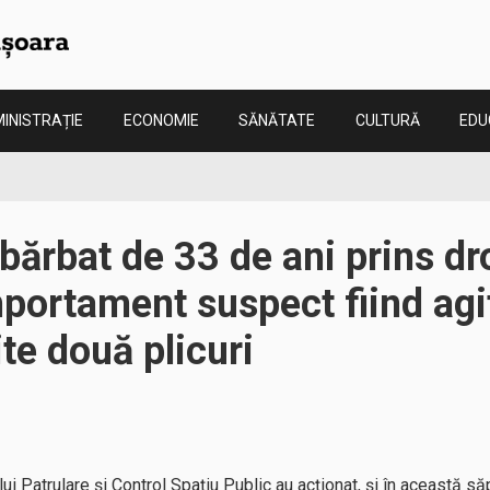
INISTRAȚIE
ECONOMIE
SĂNĂTATE
CULTURĂ
EDU
bărbat de 33 de ani prins dr
portament suspect fiind agi
ite două plicuri
iului Patrulare și Control Spațiu Public au acționat, și în această