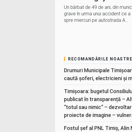
Un bărbat de 49 de ani, din munici
grave în urma unui accident ce a 
spre miercuri pe autostrada A…
RECOMANDĂRILE NOASTR
Drumuri Municipale Timișoar
caută șoferi, electricieni și 
Timișoara: bugetul Consiliul
publicat în transparență – A
“totul sau nimic“ – dezvoltar
proiecte de imagine – vulner
Fostul șef al PNL Timiș, Alin