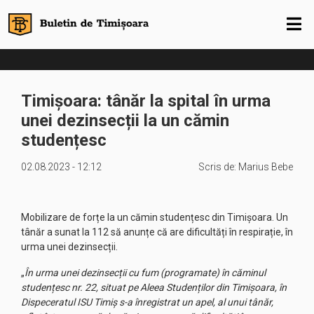
Timișoara: tânăr la spital în urma
unei dezinsecții la un cămin
studențesc
02.08.2023 - 12:12
Scris de:
Marius Bebe
Mobilizare de forțe la un cămin studențesc din Timișoara. Un
tânăr a sunat la 112 să anunțe că are dificultăți în respirație, în
urma unei dezinsecții.
„
În urma unei dezinsecții cu fum (programate) în căminul
studențesc nr. 22, situat pe Aleea Studenților din Timișoara, în
Dispeceratul ISU Timiș s-a înregistrat un apel, al unui tânăr,