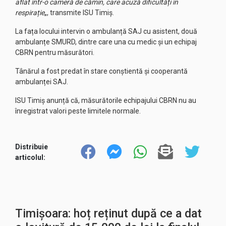
aflat într-o cameră de cămin, care acuză dificultăți în
respirație
„, transmite ISU Timiș.
La fața locului intervin o ambulanță SAJ cu asistent, două
ambulanțe SMURD, dintre care una cu medic și un echipaj
CBRN pentru măsurători.
Tânărul a fost predat în stare conștientă și cooperantă
ambulanței SAJ.
ISU Timiș anunță că, măsurătorile echipajului CBRN nu au
înregistrat valori peste limitele normale.
Distribuie
articolul:
Timișoara: hoț reținut după ce a dat