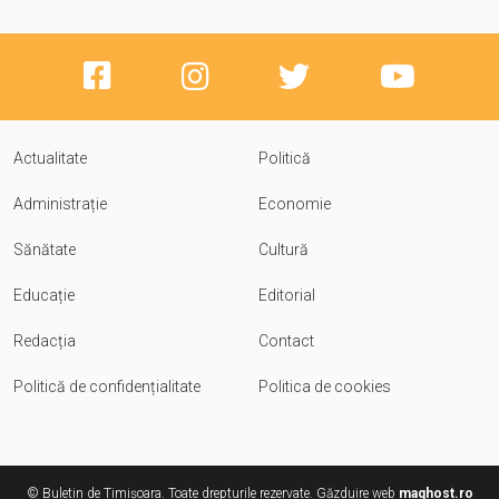
Actualitate
Politică
Administrație
Economie
Sănătate
Cultură
Educație
Editorial
Redacția
Contact
Politică de confidențialitate
Politica de cookies
© Buletin de Timișoara. Toate drepturile rezervate. Găzduire web
maghost.ro