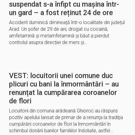
suspendat s-a înfipt cu mașina într-
un gard – a fost reținut 24 de ore
Accident duminică dimineață într-o localitate din județul
Arad. Un șofer de 29 de ani, drogat cu cocaină,
amfetamină și metamfetamină și băut a pierdut
controlul asupra direcției de mers și…
VEST: locuitorii unei comune duc
plicuri cu bani la înmormântări – au
renunțat la cumpărarea coroanelor
de flori
Locuitorii din comuna arădeană Ghioroc au răspuns
pozitiv apelului lansat de primar de a renunţa la tradiţia
cumpărării coroanelor de flori la înmormântări în
schimbul donării banilor familiilor îndoliate, astfel…