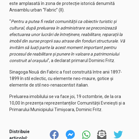
este amplasată în zona de protecție istorică denumită
Ansamblu urban “Fabric” (II).
“
Pentru a putea fi redat comunității ca obiectiv turistic și
cultural, după preluarea în administrare se preconizează
efectuarea unor lucrări de întreținere, reabilitare, reparații la
imobil din surse proprii sau atrase din fonduri structurale. Vă
invităm să luați parte la acest moment important pentru
procesul de reabilitare și punere în valoare a patrimoniului
construit al orașului
“, a declarat primarul Dominic Fritz.
Sinagoga Nouă din Fabric a fost construită între anii 1897-
1899 în stil eclectic, cu elemente neo-maure, gotice și
elemente de stil neo-renascentist italian.
Preluarea imobilului se va face joi, 19 octombrie, de la ora
10,00 în prezența reprezentanților Comunității Evreiești și a
Primarului Municipiului Timișoara, Dominic Fritz.
Distribuie
articolul: