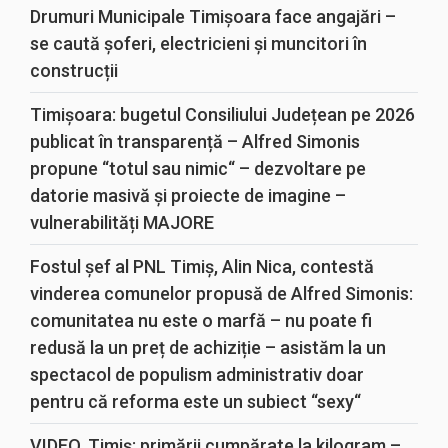
Drumuri Municipale Timișoara face angajări –
se caută șoferi, electricieni și muncitori în
construcții
Timișoara: bugetul Consiliului Județean pe 2026
publicat în transparență – Alfred Simonis
propune “totul sau nimic“ – dezvoltare pe
datorie masivă și proiecte de imagine –
vulnerabilități MAJORE
Fostul șef al PNL Timiș, Alin Nica, contestă
vinderea comunelor propusă de Alfred Simonis:
comunitatea nu este o marfă – nu poate fi
redusă la un preț de achiziție – asistăm la un
spectacol de populism administrativ doar
pentru că reforma este un subiect “sexy“
VIDEO. Timiș: primării cumpărate la kilogram –