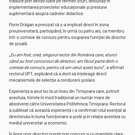
traduce prin decizii luate pe termen scurt, dificultăți în
implementarea proiectelor educaționale și presiune
suplimentară asupra cadrelor didactice.
Florin Drăgan a precizat că s-a implicat direct în zona
preuniversitară, participând, în urmă cu patru ani, ca membru
într-o comisie de concurs pentru ocuparea funcției de director
de școală.
„
Eu am fost, cred, singurul rector din România care, atunci
când au fost concursuri de directori, am făcut parte dintr-o
comisie de concurs, pentru că am cerut acest lucru
”, a afirmat
rectorul UPT, explicând că a dorit să înțeleagă direct
mecanismele de selecție a conducerii școlare.
Experiența a avut loc la un liceu din Timișoara care, potrivit
acestuia, trimite în mod tradițional un număr mare de
absolvenți către Universitatea Politehnica Timișoara. Rectorul
a subliniat că această experiență i-a confirmat rolul esențial al
directorului în buna funcționare a școlii și în relația acesteia cu
mediul universitar și economic.
În lipsa unor directori numiți prin concurs și cu mandate clare,