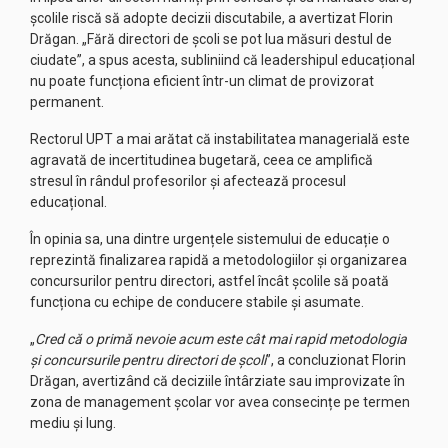
școlile riscă să adopte decizii discutabile, a avertizat Florin
Drăgan. „Fără directori de școli se pot lua măsuri destul de
ciudate”, a spus acesta, subliniind că leadershipul educațional
nu poate funcționa eficient într-un climat de provizorat
permanent.
Rectorul UPT a mai arătat că instabilitatea managerială este
agravată de incertitudinea bugetară, ceea ce amplifică
stresul în rândul profesorilor și afectează procesul
educațional.
În opinia sa, una dintre urgențele sistemului de educație o
reprezintă finalizarea rapidă a metodologiilor și organizarea
concursurilor pentru directori, astfel încât școlile să poată
funcționa cu echipe de conducere stabile și asumate.
„
Cred că o primă nevoie acum este cât mai rapid metodologia
și concursurile pentru directori de școli
”, a concluzionat Florin
Drăgan, avertizând că deciziile întârziate sau improvizate în
zona de management școlar vor avea consecințe pe termen
mediu și lung.