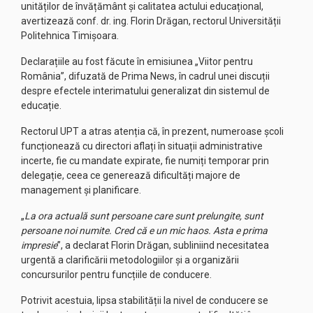
unităților de învățământ și calitatea actului educațional,
avertizează conf. dr. ing. Florin Drăgan, rectorul Universității
Politehnica Timișoara.
Declarațiile au fost făcute în emisiunea „Viitor pentru
România”, difuzată de Prima News, în cadrul unei discuții
despre efectele interimatului generalizat din sistemul de
educație.
Rectorul UPT a atras atenția că, în prezent, numeroase școli
funcționează cu directori aflați în situații administrative
incerte, fie cu mandate expirate, fie numiți temporar prin
delegație, ceea ce generează dificultăți majore de
management și planificare.
„
La ora actuală sunt persoane care sunt prelungite, sunt
persoane noi numite. Cred că e un mic haos. Asta e prima
impresie
”, a declarat Florin Drăgan, subliniind necesitatea
urgentă a clarificării metodologiilor și a organizării
concursurilor pentru funcțiile de conducere.
Potrivit acestuia, lipsa stabilității la nivel de conducere se