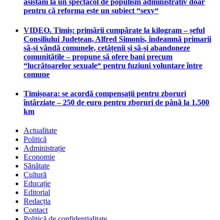
asistăm la un spectacol de populism administrativ doar
pentru că reforma este un subiect “sexy“
VIDEO. Timiș: primării cumpărate la kilogram – șeful
Consiliului Județean, Alfred Simonis, îndeamnă primarii
să-și vândă comunele, cetățenii și să-și abandoneze
comunitățile – propune să ofere bani precum
“lucrătoarelor sexuale“ pentru fuziuni voluntare între
comune
Timișoara: se acordă compensații pentru zboruri
întârziate – 250 de euro pentru zboruri de până la 1.500
km
Actualitate
Politică
Administrație
Economie
Sănătate
Cultură
Educație
Editorial
Redacția
Contact
Politică de confidențialitate