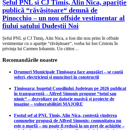
Șeful PNL și CJ Timiș, Alin Nica, apariție
publică “răvășitoare“ demnă de
Pinocchio – un nou offside vestimentar al
fiului satului Dudeștii Noi
Șeful PNL și CJ Timiș, Alin Nica, a fost din nou prins în offside
vestimentar cu o apariție “răvășitoare“, vorba lui Ion Cristoiu în
privința lui Carmen Iohannis. Un cititor…
Recomandările noastre
Drumuri Municipale Timișoara face angajări – se caută
șoferi, electricieni și muncitori în construcții
Timișoara: bugetul Consiliului Județean pe 2026 publicat
în transparență – Alfred Simonis propune “totul sau
nimic“ – dezvoltare pe datorie masivă și proiecte de
imagine – vulnerabilități MAJORE
Fostul șef al PNL Timiș, Alin Nica, contestă vinderea
comunelor propusă de Alfred Simonis: comunitatea nu
este o marfă – nu poate fi redusă la un preț de achiziție –