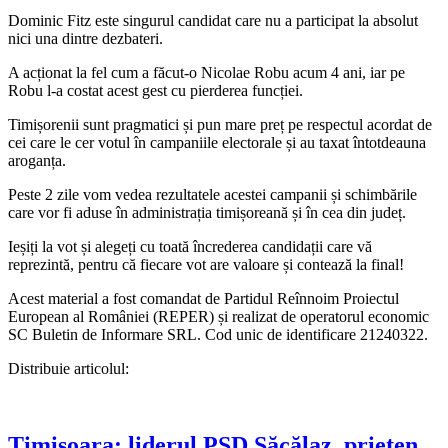
Dominic Fitz este singurul candidat care nu a participat la absolut
nici una dintre dezbateri.
A acționat la fel cum a făcut-o Nicolae Robu acum 4 ani, iar pe
Robu l-a costat acest gest cu pierderea funcției.
Timișorenii sunt pragmatici și pun mare preț pe respectul acordat de
cei care le cer votul în campaniile electorale și au taxat întotdeauna
aroganța.
Peste 2 zile vom vedea rezultatele acestei campanii și schimbările
care vor fi aduse în administrația timișoreană și în cea din județ.
Ieșiți la vot și alegeți cu toată încrederea candidații care vă
reprezintă, pentru că fiecare vot are valoare și contează la final!
Acest material a fost comandat de Partidul Reînnoim Proiectul
European al României (REPER) și realizat de operatorul economic
SC Buletin de Informare SRL. Cod unic de identificare 21240322.
Distribuie articolul:
Timișoara: liderul PSD Săcălaz, prieten