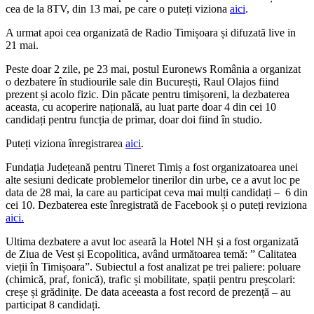
cea de la 8TV, din 13 mai, pe care o puteți viziona
aici
.
A urmat apoi cea organizată de Radio Timișoara și difuzată live in
21 mai.
Peste doar 2 zile, pe 23 mai, postul Euronews România a organizat
o dezbatere în studiourile sale din București, Raul Olajos fiind
prezent și acolo fizic. Din păcate pentru timișoreni, la dezbaterea
aceasta, cu acoperire națională, au luat parte doar 4 din cei 10
candidați pentru funcția de primar, doar doi fiind în studio.
Puteți viziona înregistrarea
aici
.
Fundația Județeană pentru Tineret Timiș a fost organizatoarea unei
alte sesiuni dedicate problemelor tinerilor din urbe, ce a avut loc pe
data de 28 mai, la care au participat ceva mai mulți candidați – 6 din
cei 10. Dezbaterea este înregistrată de Facebook și o puteți reviziona
aici.
Ultima dezbatere a avut loc aseară la Hotel NH și a fost organizată
de Ziua de Vest și Ecopolitica, având următoarea temă: ” Calitatea
vieții în Timișoara”. Subiectul a fost analizat pe trei paliere: poluare
(chimică, praf, fonică), trafic și mobilitate, spații pentru preșcolari:
creșe și grădinițe. De data aceeasta a fost record de prezență – au
participat 8 candidați.