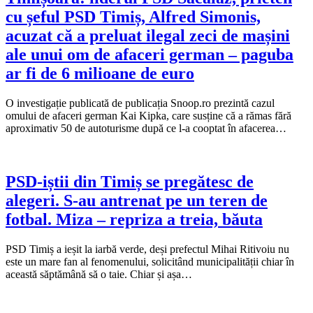
cu șeful PSD Timiș, Alfred Simonis,
acuzat că a preluat ilegal zeci de mașini
ale unui om de afaceri german – paguba
ar fi de 6 milioane de euro
O investigație publicată de publicația Snoop.ro prezintă cazul
omului de afaceri german Kai Kipka, care susține că a rămas fără
aproximativ 50 de autoturisme după ce l-a cooptat în afacerea…
PSD-iștii din Timiș se pregătesc de
alegeri. S-au antrenat pe un teren de
fotbal. Miza – repriza a treia, băuta
PSD Timiș a ieșit la iarbă verde, deși prefectul Mihai Ritivoiu nu
este un mare fan al fenomenului, solicitând municipalității chiar în
această săptămână să o taie. Chiar și așa…