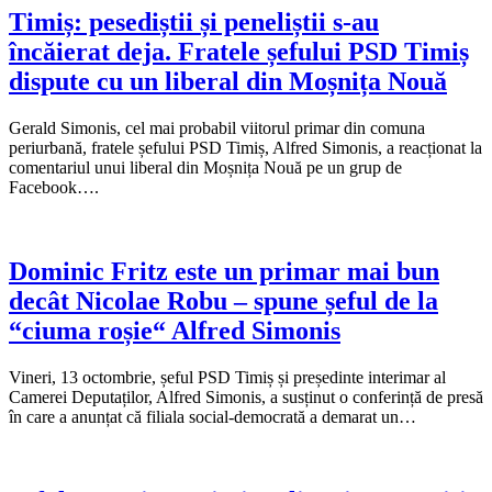
Timiș: pesediștii și peneliștii s-au
încăierat deja. Fratele șefului PSD Timiș
dispute cu un liberal din Moșnița Nouă
Gerald Simonis, cel mai probabil viitorul primar din comuna
periurbană, fratele șefului PSD Timiș, Alfred Simonis, a reacționat la
comentariul unui liberal din Moșnița Nouă pe un grup de
Facebook….
Dominic Fritz este un primar mai bun
decât Nicolae Robu – spune șeful de la
“ciuma roșie“ Alfred Simonis
Vineri, 13 octombrie, șeful PSD Timiș și președinte interimar al
Camerei Deputaților, Alfred Simonis, a susținut o conferință de presă
în care a anunțat că filiala social-democrată a demarat un…