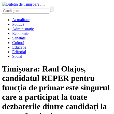
Actualitate
Politică
Administrație
Economie
Sănătate
Cultură
Educație
Editorial
Social
Timișoara: Raul Olajos,
candidatul REPER pentru
funcția de primar este singurul
care a participat la toate
dezbaterile dintre candidați la