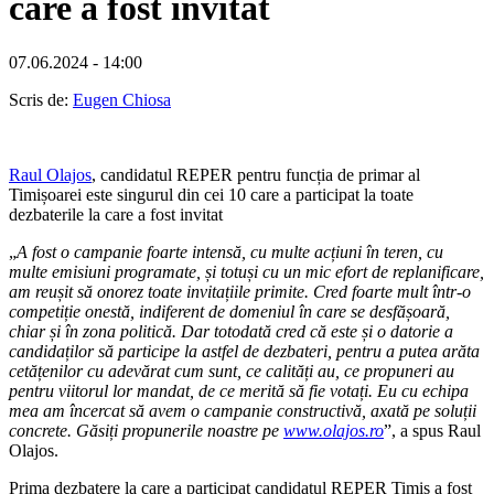
care a fost invitat
07.06.2024 - 14:00
Scris de:
Eugen Chiosa
Raul Olajos
, candidatul REPER pentru funcția de primar al
Timișoarei este singurul din cei 10 care a participat la toate
dezbaterile la care a fost invitat
„
A fost o campanie foarte intensă, cu multe acțiuni în teren, cu
multe emisiuni programate, și totuși cu un mic efort de replanificare,
am reușit să onorez toate invitațiile primite. Cred foarte mult într-o
competiție onestă, indiferent de domeniul în care se desfășoară,
chiar și în zona politică. Dar totodată cred că este și o datorie a
candidaților să participe la astfel de dezbateri, pentru a putea arăta
cetățenilor cu adevărat cum sunt, ce calități au, ce propuneri au
pentru viitorul lor mandat, de ce merită să fie votați. Eu cu echipa
mea am încercat să avem o campanie constructivă, axată pe soluții
concrete. Găsiți propunerile noastre pe
www.olajos.ro
”, a spus Raul
Olajos.
Prima dezbatere la care a participat candidatul REPER Timiș a fost