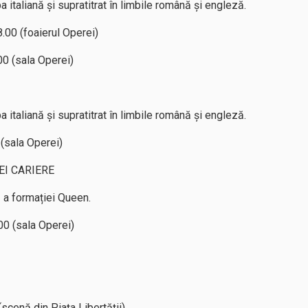
 italiană și supratitrat în limbile română și engleză.
00 (foaierul Operei)
00 (sala Operei)
 italiană și supratitrat în limbile română și engleză.
 (sala Operei)
I CARIERE
 a formației Queen.
.00 (sala Operei)
(scenă din Piața Libertății)