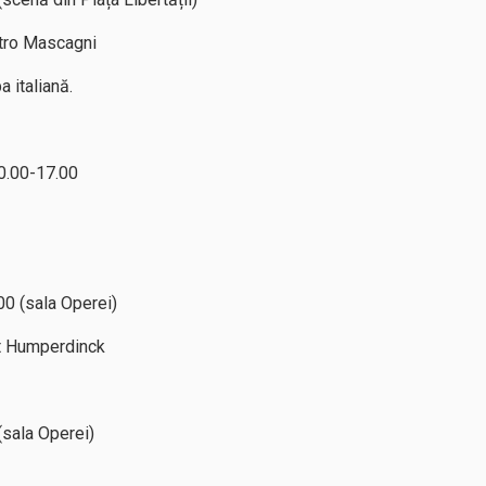
ro Mascagni
 italiană.
10.00-17.00
.00 (sala Operei)
t Humperdinck
 (sala Operei)