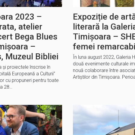
ara 2023 –
Expoziție de artă
ata, atelier
literară la Galer
cert Bega Blues
Timișoara – SH
imişoara –
femei remarcabi
, Muzeul Bibliei
În luna august 2022, Galeria H
două evenimente culturale i
a și proiectele înscrise în
nouă colaborare între asocia
tală Europeană a Culturii”
Artiștilor din Timișoara. Peri
r cu propuneri pentru toate
na 28…