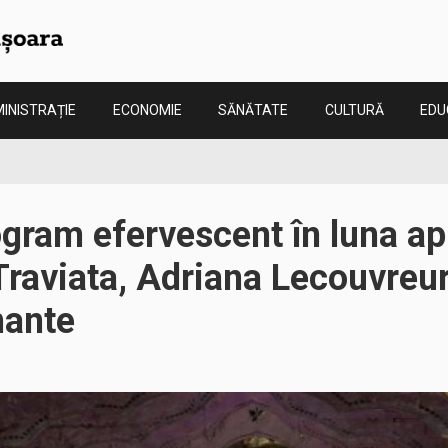
INISTRAȚIE
ECONOMIE
SĂNĂTATE
CULTURĂ
EDU
gram efervescent în luna apr
raviata, Adriana Lecouvreur
nante