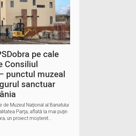
PSDobra pe cale
e Consiliul
– punctul muzeal
ngurul sanctuar
mânia
e de Muzeul Naţional al Banatului
litatea Parţa, aflată la mai puţin
ra, un proiect moștenit…