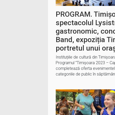
PROGRAM. Timișo
spectacolul Lysistr
gastronomic, con
Band, expoziția T
portretul unui oraş
Instituțiile de cultură din Timișoar
Programul ”Timișoara 2023 – Capi
completează oferta evenimentelo
categoriile de public în săptămâ