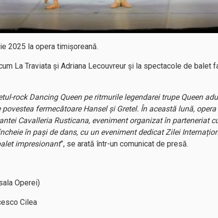
ie 2025 la opera timișoreană.
um La Traviata și Adriana Lecouvreur și la spectacole de balet f
aletul-rock Dancing Queen pe ritmurile legendarei trupe Queen a
e povestea fermecătoare Hansel și Gretel. În această lună, opera p
antei Cavalleria Rusticana, eveniment organizat în parteneriat c
încheie în pași de dans, cu un eveniment dedicat Zilei Internați
 balet impresionant
”, se arată într-un comunicat de presă.
(sala Operei)
esco Cilea