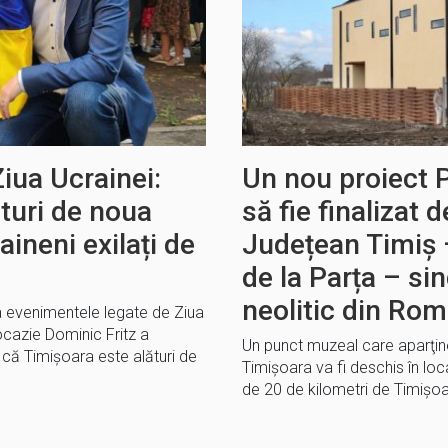
Ziua Ucrainei:
Un nou proiect 
turi de noua
să fie finalizat d
ineni exilați de
Județean Timiș 
de la Parța – si
neolitic din Ro
la evenimentele legate de Ziua
ocazie Dominic Fritz a
Un punct muzeal care aparţin
 că Timișoara este alături de
Timişoara va fi deschis în loca
de 20 de kilometri de Timişoa