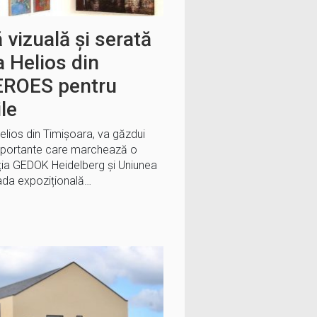
 vizuală și serată
ia Helios din
EROES pentru
le
elios din Timișoara, va găzdui
mportante care marchează o
ția GEDOK Heidelberg și Uniunea
oada expozițională…