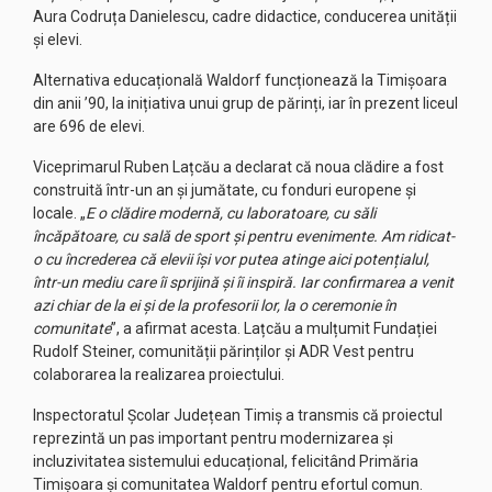
Aura Codruța Danielescu, cadre didactice, conducerea unității
și elevi.
Alternativa educațională Waldorf funcționează la Timișoara
din anii ’90, la inițiativa unui grup de părinți, iar în prezent liceul
are 696 de elevi.
Viceprimarul Ruben Lațcău a declarat că noua clădire a fost
construită într-un an și jumătate, cu fonduri europene și
locale. „
E o clădire modernă, cu laboratoare, cu săli
încăpătoare, cu sală de sport și pentru evenimente. Am ridicat-
o cu încrederea că elevii își vor putea atinge aici potențialul,
într-un mediu care îi sprijină și îi inspiră. Iar confirmarea a venit
azi chiar de la ei și de la profesorii lor, la o ceremonie în
comunitate
”, a afirmat acesta. Lațcău a mulțumit Fundației
Rudolf Steiner, comunității părinților și ADR Vest pentru
colaborarea la realizarea proiectului.
Inspectoratul Școlar Județean Timiș a transmis că proiectul
reprezintă un pas important pentru modernizarea și
incluzivitatea sistemului educațional, felicitând Primăria
Timișoara și comunitatea Waldorf pentru efortul comun.