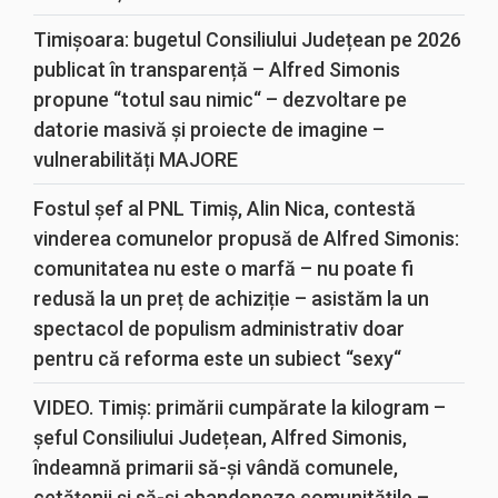
Timișoara: bugetul Consiliului Județean pe 2026
publicat în transparență – Alfred Simonis
propune “totul sau nimic“ – dezvoltare pe
datorie masivă și proiecte de imagine –
vulnerabilități MAJORE
Fostul șef al PNL Timiș, Alin Nica, contestă
vinderea comunelor propusă de Alfred Simonis:
comunitatea nu este o marfă – nu poate fi
redusă la un preț de achiziție – asistăm la un
spectacol de populism administrativ doar
pentru că reforma este un subiect “sexy“
VIDEO. Timiș: primării cumpărate la kilogram –
șeful Consiliului Județean, Alfred Simonis,
îndeamnă primarii să-și vândă comunele,
cetățenii și să-și abandoneze comunitățile –