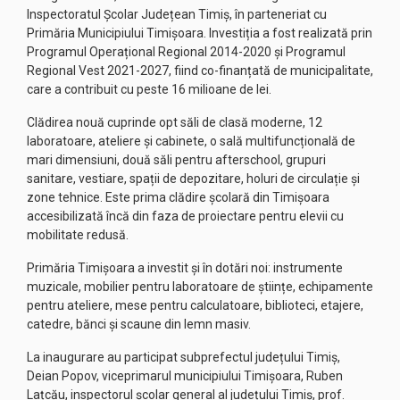
Inspectoratul Școlar Județean Timiș, în parteneriat cu
Primăria Municipiului Timișoara. Investiția a fost realizată prin
Programul Operațional Regional 2014-2020 și Programul
Regional Vest 2021-2027, fiind co-finanțată de municipalitate,
care a contribuit cu peste 16 milioane de lei.
Clădirea nouă cuprinde opt săli de clasă moderne, 12
laboratoare, ateliere și cabinete, o sală multifuncțională de
mari dimensiuni, două săli pentru afterschool, grupuri
sanitare, vestiare, spații de depozitare, holuri de circulație și
zone tehnice. Este prima clădire școlară din Timișoara
accesibilizată încă din faza de proiectare pentru elevii cu
mobilitate redusă.
Primăria Timișoara a investit și în dotări noi: instrumente
muzicale, mobilier pentru laboratoare de științe, echipamente
pentru ateliere, mese pentru calculatoare, biblioteci, etajere,
catedre, bănci și scaune din lemn masiv.
La inaugurare au participat subprefectul județului Timiș,
Deian Popov, viceprimarul municipiului Timișoara, Ruben
Lațcău, inspectorul școlar general al județului Timiș, prof.