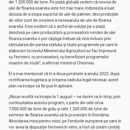
din 1.200.000 de tone. Pe piaţa globală vedem că nevoia de
ulei de floarea soarelui este tot mai mare, Indonezia a luat
decizia de a stopa exportul de ulei de palmier, deci predicţiile
de viitor sunt de creştere a necesarului de ulei de floarea
soarelui. Este evident că o astfel de soluţie pe o piaţă
deschisă pe care producătorii şi procesatorii români de ulei
floarea soarelui o pot câştiga trebuie să vină inclusiv prin
stimularea din partea statului şi toate programele pe care le
elaborăm la nivelul Ministerului Agriculturii se fac împreună
cu fermierii, cu procesatorii, cu beneficiarii programelor
noastre de studii”, a afirmat ministrul Chesnoiu.
El a mai menţionat că în a doua jumătate a anului 2022, după
rectificarea bugetară şi crearea cadrului legal necesar, acest
plan va începe să fie pus în aplicare.
„Noua recoltă va începe la 1 august – ne dorim ca în timp, prin
continuitatea acestui program, o parte din cele circa
7.000.000 de tone de grâu şi cele 1.200.000 de tone de
seminţe de floarea soarelui să le procesăm în România.
Abordarea mea pentru viitor, pe fondurile europene pe care le
vor avea la dispoziţie fermierii în viitor, a fost să creăm unităţi