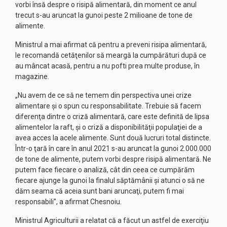
vorbi însă despre o risipă alimentară, din moment ce anul
trecut s-au aruncat la gunoi peste 2 milioane de tone de
alimente.
Ministrul a mai afirmat că pentru a preveni risipa alimentară,
le recomandă cetăţenilor să meargă la cumpărături după ce
au mâncat acasă, pentru a nu pofti prea multe produse, în
magazine.
„Nu avem de ce să ne temem din perspectiva unei crize
alimentare şi o spun cu responsabilitate. Trebuie să facem
diferenţa dintre o criză alimentară, care este definită de lipsa
alimentelor la raft, şi o criză a disponibilităţii populaţiei de a
avea acces la acele alimente. Sunt două lucruri total distincte.
Într-o ţară în care în anul 2021 s-au aruncat la gunoi 2.000.000
de tone de alimente, putem vorbi despre risipă alimentară. Ne
putem face fiecare o analiză, cât din ceea ce cumpărăm
fiecare ajunge la gunoi la finalul săptămânii şi atunci o să ne
dăm seama că aceia sunt bani aruncaţi, putem fi mai
responsabili”, a afirmat Chesnoiu.
Ministrul Agriculturii a relatat că a făcut un astfel de exerciţiu