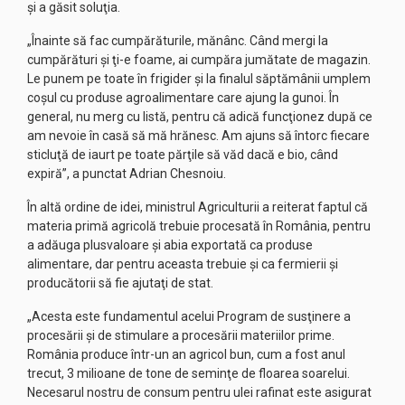
şi a găsit soluţia.
„Înainte să fac cumpărăturile, mănânc. Când mergi la
cumpărături şi ţi-e foame, ai cumpăra jumătate de magazin.
Le punem pe toate în frigider şi la finalul săptămânii umplem
coşul cu produse agroalimentare care ajung la gunoi. În
general, nu merg cu listă, pentru că adică funcţionez după ce
am nevoie în casă să mă hrănesc. Am ajuns să întorc fiecare
sticluţă de iaurt pe toate părţile să văd dacă e bio, când
expiră”, a punctat Adrian Chesnoiu.
În altă ordine de idei, ministrul Agriculturii a reiterat faptul că
materia primă agricolă trebuie procesată în România, pentru
a adăuga plusvaloare şi abia exportată ca produse
alimentare, dar pentru aceasta trebuie şi ca fermierii şi
producătorii să fie ajutaţi de stat.
„Acesta este fundamentul acelui Program de susţinere a
procesării şi de stimulare a procesării materiilor prime.
România produce într-un an agricol bun, cum a fost anul
trecut, 3 milioane de tone de seminţe de floarea soarelui.
Necesarul nostru de consum pentru ulei rafinat este asigurat