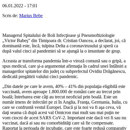
06.01.2022 - 17:01
Scris de:
Marius Bebe
Managerul Spitalului de Boli Infecţioase şi Pneumoftiziologie
„Victor Babeş” din Timişoara dr. Cristian Oancea, a declarat, joi, că
dominantă este, încă, tulpina Delta a coronavirusului şi speră ca
după valul cinci al pandemiei să se ajungă la o imunitate de grup.
Aceasta ar transforma pandemia într-o viroză comună sau o gripă, a
spus medicul, care şi-a argumentat afirmaţia în cadrul unei întâlniri a
managerilor spitatelor din judeţ cu subprefectul Ovidiu Drăgănescu,
dedicată pregătirii valului cinci pandemic.
„Din datele pe care le avem, 40% – 41% din populaţia eligibilă este
vaccinată, avem aproape 1.800.000 de români care au trecut prin
boală; întrebarea este câţi au trecut neoficial prin boală. Este un
număr imens de infectări pe zi în Anglia, Franţa, Germania, Italia, cu
care se confruntă vestul Europei. Dacă şi la noi va fi aşa ceva, vă
daţi seama că după acest val Omicron mai mult sau mai puţin ne
vom ciocni de acest SARS CoV-2. Important este dacă vei fi sau nu
vaccinat, dacă ai sau nu comorbidităţi care să fie compensate.
Raportat la perioada de incubaţie, care este foarte redusă comparativ