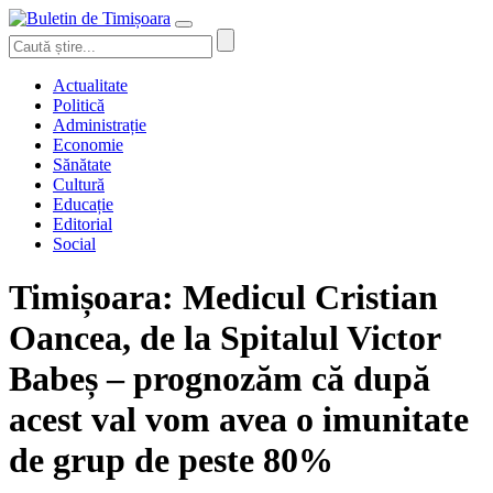
Actualitate
Politică
Administrație
Economie
Sănătate
Cultură
Educație
Editorial
Social
Timișoara: Medicul Cristian
Oancea, de la Spitalul Victor
Babeș – prognozăm că după
acest val vom avea o imunitate
de grup de peste 80%