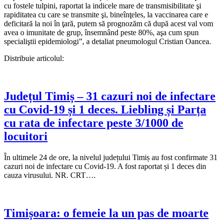
cu fostele tulpini, raportat la indicele mare de transmisibilitate şi
rapiditatea cu care se transmite şi, bineînţeles, la vaccinarea care e
deficitară la noi în ţară, putem să prognozăm că după acest val vom
avea o imunitate de grup, însemnând peste 80%, aşa cum spun
specialiştii epidemiologi”, a detaliat pneumologul Cristian Oancea.
Distribuie articolul:
Județul Timiș – 31 cazuri noi de infectare
cu Covid-19 și 1 deces. Liebling și Parța
cu rata de infectare peste 3/1000 de
locuitori
În ultimele 24 de ore, la nivelul județului Timiș au fost confirmate 31
cazuri noi de infectare cu Covid-19. A fost raportat și 1 deces din
cauza virusului. NR. CRT….
Timișoara: o femeie la un pas de moarte