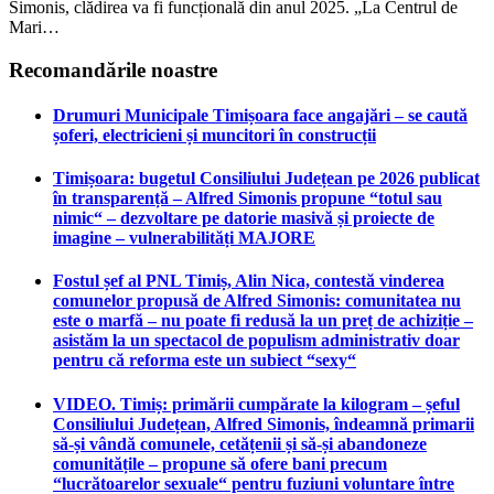
Simonis, clădirea va fi funcțională din anul 2025. „La Centrul de
Mari…
Recomandările noastre
Drumuri Municipale Timișoara face angajări – se caută
șoferi, electricieni și muncitori în construcții
Timișoara: bugetul Consiliului Județean pe 2026 publicat
în transparență – Alfred Simonis propune “totul sau
nimic“ – dezvoltare pe datorie masivă și proiecte de
imagine – vulnerabilități MAJORE
Fostul șef al PNL Timiș, Alin Nica, contestă vinderea
comunelor propusă de Alfred Simonis: comunitatea nu
este o marfă – nu poate fi redusă la un preț de achiziție –
asistăm la un spectacol de populism administrativ doar
pentru că reforma este un subiect “sexy“
VIDEO. Timiș: primării cumpărate la kilogram – șeful
Consiliului Județean, Alfred Simonis, îndeamnă primarii
să-și vândă comunele, cetățenii și să-și abandoneze
comunitățile – propune să ofere bani precum
“lucrătoarelor sexuale“ pentru fuziuni voluntare între